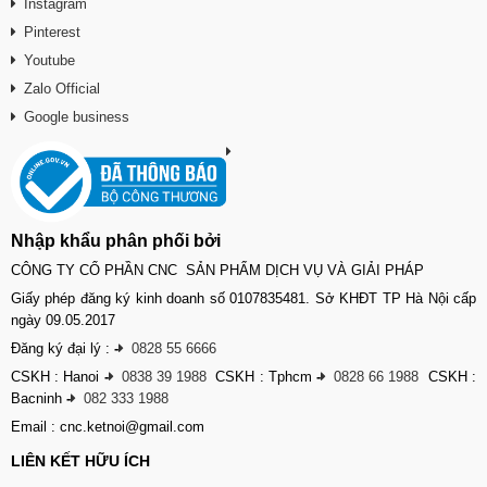
Instagram
Pinterest
Youtube
Zalo Official
Google business
Nhập khẩu phân phối bởi
CÔNG TY CỔ PHẦN CNC SẢN PHẨM DỊCH VỤ VÀ GIẢI PHÁP
Giấy phép đăng ký kinh doanh số 0107835481. Sở KHĐT TP Hà Nội cấp
ngày 09.05.2017
Đăng ký đại lý :
-
0828 55 6666
CSKH : Hanoi
-
0838 39 1988
CSKH : Tphcm
-
0828 66 1988
CSKH :
Bacninh
-
082 333 1988
Email : cnc.ketnoi@gmail.com
LIÊN KẾT HỮU ÍCH