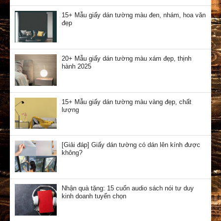
15+ Mẫu giấy dán tường màu đen, nhám, hoa văn
đẹp
20+ Mẫu giấy dán tường màu xám đẹp, thịnh
hành 2025
15+ Mẫu giấy dán tường màu vàng đẹp, chất
lượng
[Giải đáp] Giấy dán tường có dán lên kính được
NHẬN ƯU ĐÃI
không?
✕
ĐIỀN FORM & CHAT NGAY
Nhận quà tặng: 15 cuốn audio sách nói tư duy
kinh doanh tuyển chọn