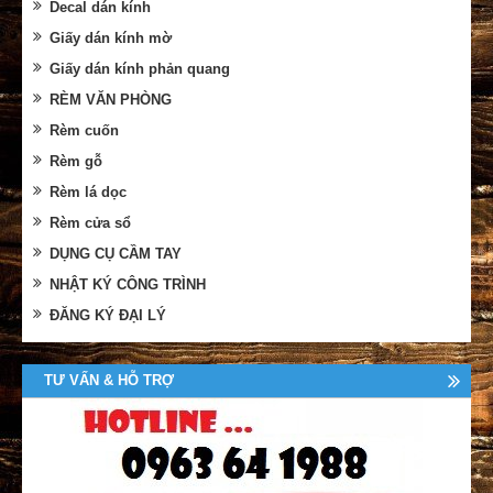
Decal dán kính
Giấy dán kính mờ
Giấy dán kính phản quang
RÈM VĂN PHÒNG
Rèm cuốn
Rèm gỗ
Rèm lá dọc
Rèm cửa sổ
DỤNG CỤ CẦM TAY
NHẬT KÝ CÔNG TRÌNH
ĐĂNG KÝ ĐẠI LÝ
TƯ VẤN & HỖ TRỢ