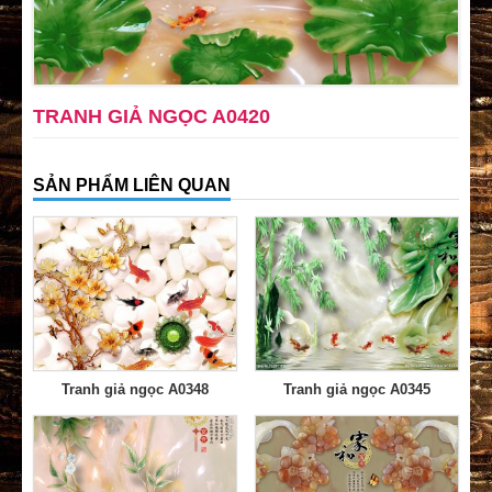
TRANH GIẢ NGỌC A0420
SẢN PHẨM LIÊN QUAN
Tranh giả ngọc A0348
Tranh giả ngọc A0345