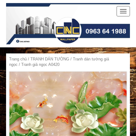
Toggle
naviga
Trang chủ
/
TRANH DÁN TƯỜNG
/
Tranh dán tường giả
ngọc
/ Tranh giả ngọc A0420