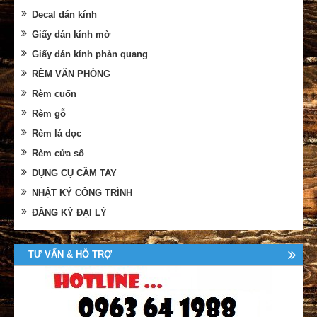
Decal dán kính
Giấy dán kính mờ
Giấy dán kính phản quang
RÈM VĂN PHÒNG
Rèm cuốn
Rèm gỗ
Rèm lá dọc
Rèm cửa sổ
DỤNG CỤ CẦM TAY
NHẬT KÝ CÔNG TRÌNH
ĐĂNG KÝ ĐẠI LÝ
TƯ VẤN & HỖ TRỢ