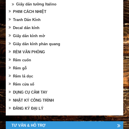
Giấy dán tường Italino
PHIM CÁCH NHIỆT
Tranh Dán Kính
Decal dán kính
Giấy dán kính mờ
Giấy dán kính phản quang
RÈM VĂN PHÒNG
Rèm cuốn
Rèm gỗ
Rèm lá dọc
Rèm cửa sổ
DỤNG CỤ CẦM TAY
NHẬT KÝ CÔNG TRÌNH
ĐĂNG KÝ ĐẠI LÝ
TƯ VẤN & HỖ TRỢ