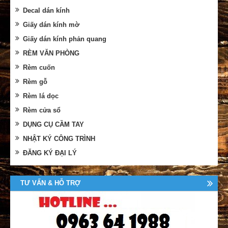
Decal dán kính
Giấy dán kính mờ
Giấy dán kính phản quang
RÈM VĂN PHÒNG
Rèm cuốn
Rèm gỗ
Rèm lá dọc
Rèm cửa sổ
DỤNG CỤ CẦM TAY
NHẬT KÝ CÔNG TRÌNH
ĐĂNG KÝ ĐẠI LÝ
TƯ VẤN & HỖ TRỢ