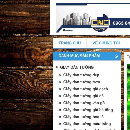
TRANG CHỦ
VỀ CHÚNG TÔI
DANH MỤC SẢN PHẨM
T
GIẤY DÁN TƯỜNG
Giấy dán tường đẹp
Giấy dán tường trơn
Giấy dán tường giả gạch
Giấy dán tường giả đá
Giấy dán tường vân gỗ
Giấy dán tường giả bê tông
Giấy dán tường hoa lá
Giấy dán tường màu trắng