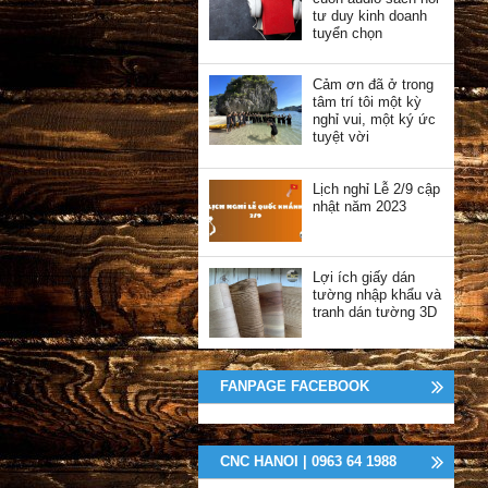
tư duy kinh doanh
tuyển chọn
Cảm ơn đã ở trong
tâm trí tôi một kỳ
nghỉ vui, một ký ức
tuyệt vời
Lịch nghỉ Lễ 2/9 cập
nhật năm 2023
Lợi ích giấy dán
tường nhập khẩu và
tranh dán tường 3D
FANPAGE FACEBOOK
CNC HANOI | 0963 64 1988