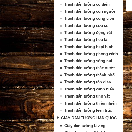
Tranh dán tường cổ điển
Tranh dán tường con người
Tranh dán tường công viên
Tranh dán tường cửa sổ
Tranh dán tường động vật
Tranh dán tường hoa lá
Tranh dán tường hoạt hình
Tranh dán tường phong cảnh
Tranh dán tường sông núi
Tranh dán tường thác nước
Tranh dán tường thành phố
Tranh dán tường tôn giáo
Tranh dán tường cảnh biển
Tranh dán tường tĩnh vật
Tranh dán tường thiên nhiên
Tranh dán tường kiến trúc
GIẤY DÁN TƯỜNG HÀN QUỐC
Giấy dán tường Living