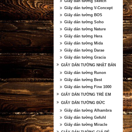
Giấy dán tường Sketch
Giấy dán tường V-Concept
Giấy dán tường BOS
Giấy dán tường Soho
Giấy dán tường Nature
Giấy dán tường Hera
Giấy dán tường Mida
Giấy dán tường Darae
Giấy dán tường Gracia
GIẤY DÁN TƯỜNG NHẬT BẢN
Giấy dán tường Runon
Giấy dán tường Best
Giấy dán tường Fine 1000
GIẤY DÁN TƯỜNG TRẺ EM
GIẤY DÁN TƯỜNG ĐỨC
Giấy dán tường Alhambra
Giấy dán tường Gefuhl
Giấy dán tường Miracle