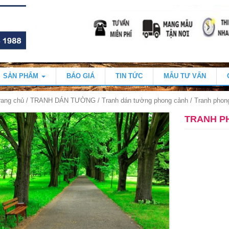
SẢN PHẨM
BÁO GIÁ
TIN TỨC
MẪU TƯ VẤN
rang chủ
/
TRANH DÁN TƯỜNG
/
Tranh dán tường phong cảnh
/ Tranh pho
TRANH P