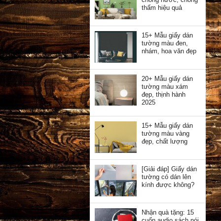
thấm hiệu quả
15+ Mẫu giấy dán
tường màu đen,
nhám, hoa văn đẹp
20+ Mẫu giấy dán
tường màu xám
đẹp, thịnh hành
2025
15+ Mẫu giấy dán
tường màu vàng
đẹp, chất lượng
[Giải đáp] Giấy dán
tường có dán lên
kính được không?
Nhận quà tặng: 15
cuốn audio sách nói