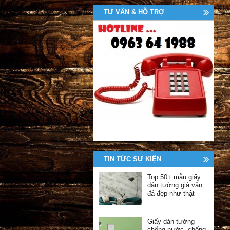
TƯ VẤN & HỖ TRỢ
TIN TỨC SỰ KIỆN
Top 50+ mẫu giấy
dán tường giả vân
đá đẹp như thật
Giấy dán tường
chống nước, chống