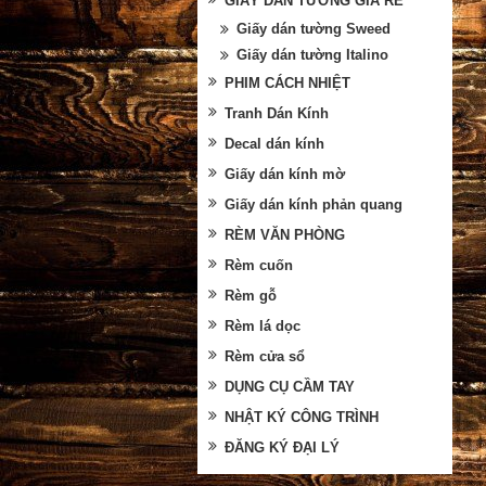
GIẤY DÁN TƯỜNG GIÁ RẺ
Giấy dán tường Sweed
Giấy dán tường Italino
PHIM CÁCH NHIỆT
Tranh Dán Kính
Decal dán kính
Giấy dán kính mờ
Giấy dán kính phản quang
RÈM VĂN PHÒNG
Rèm cuốn
Rèm gỗ
Rèm lá dọc
Rèm cửa sổ
DỤNG CỤ CẦM TAY
NHẬT KÝ CÔNG TRÌNH
ĐĂNG KÝ ĐẠI LÝ