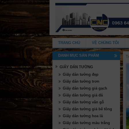
TRANG CHỦ
VỀ CHÚNG TÔI
DANH MỤC SẢN PHẨM
T
GIẤY DÁN TƯỜNG
Giấy dán tường đẹp
Giấy dán tường trơn
Giấy dán tường giả gạch
Giấy dán tường giả đá
Giấy dán tường vân gỗ
Giấy dán tường giả bê tông
Giấy dán tường hoa lá
Giấy dán tường màu trắng