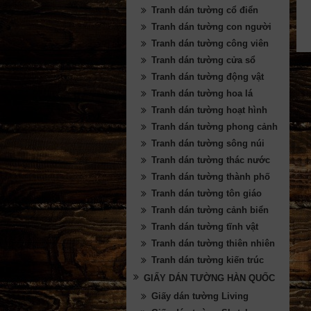
Tranh dán tường cổ điển
Tranh dán tường con người
Tranh dán tường công viên
Tranh dán tường cửa sổ
Tranh dán tường động vật
Tranh dán tường hoa lá
Tranh dán tường hoạt hình
Tranh dán tường phong cảnh
Tranh dán tường sông núi
Tranh dán tường thác nước
Tranh dán tường thành phố
Tranh dán tường tôn giáo
Tranh dán tường cảnh biển
Tranh dán tường tĩnh vật
Tranh dán tường thiên nhiên
Tranh dán tường kiến trúc
GIẤY DÁN TƯỜNG HÀN QUỐC
Giấy dán tường Living