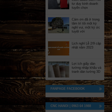
tư duy kinh doanh
tuyển chọn
Cảm ơn đã ở trong
tâm trí tôi một kỳ
nghỉ vui, một ký ức
tuyệt vời
Lịch nghỉ Lễ 2/9 cập
nhật năm 2023
Lợi ích giấy dán
tường nhập khẩu và
tranh dán tường 3D
FANPAGE FACEBOOK
CNC HANOI | 0963 64 1988