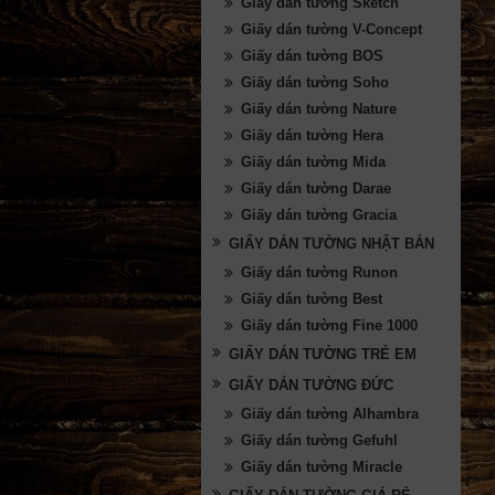
Giấy dán tường Sketch
Giấy dán tường V-Concept
Giấy dán tường BOS
Giấy dán tường Soho
Giấy dán tường Nature
Giấy dán tường Hera
Giấy dán tường Mida
Giấy dán tường Darae
Giấy dán tường Gracia
GIẤY DÁN TƯỜNG NHẬT BẢN
Giấy dán tường Runon
Giấy dán tường Best
Giấy dán tường Fine 1000
GIẤY DÁN TƯỜNG TRẺ EM
GIẤY DÁN TƯỜNG ĐỨC
Giấy dán tường Alhambra
Giấy dán tường Gefuhl
Giấy dán tường Miracle