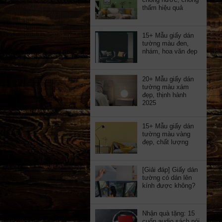
thấm hiệu quả
15+ Mẫu giấy dán
tường màu đen,
nhám, hoa văn đẹp
20+ Mẫu giấy dán
tường màu xám
đẹp, thịnh hành
2025
15+ Mẫu giấy dán
tường màu vàng
đẹp, chất lượng
[Giải đáp] Giấy dán
tường có dán lên
kính được không?
Nhận quà tặng: 15
cuốn audio sách nói