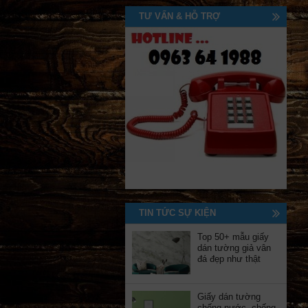
TƯ VẤN & HỖ TRỢ
TIN TỨC SỰ KIỆN
Top 50+ mẫu giấy
dán tường giả vân
đá đẹp như thật
Giấy dán tường
chống nước, chống