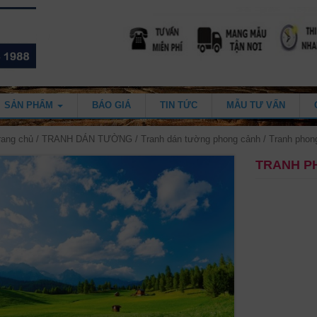
SẢN PHẨM
BÁO GIÁ
TIN TỨC
MẪU TƯ VẤN
rang chủ
/
TRANH DÁN TƯỜNG
/
Tranh dán tường phong cảnh
/ Tranh pho
TRANH P