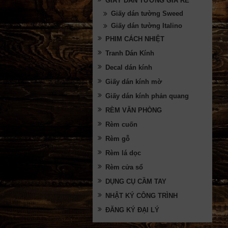
GIẤY DÁN TƯỜNG GIÁ RẺ
Giấy dán tường Sweed
Giấy dán tường Italino
PHIM CÁCH NHIỆT
Tranh Dán Kính
Decal dán kính
Giấy dán kính mờ
Giấy dán kính phản quang
RÈM VĂN PHÒNG
Rèm cuốn
Rèm gỗ
Rèm lá dọc
Rèm cửa sổ
DỤNG CỤ CẦM TAY
NHẬT KÝ CÔNG TRÌNH
ĐĂNG KÝ ĐẠI LÝ