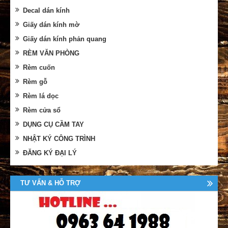
Decal dán kính
Giấy dán kính mờ
Giấy dán kính phản quang
RÈM VĂN PHÒNG
Rèm cuốn
Rèm gỗ
Rèm lá dọc
Rèm cửa sổ
DỤNG CỤ CẦM TAY
NHẬT KÝ CÔNG TRÌNH
ĐĂNG KÝ ĐẠI LÝ
TƯ VẤN & HỖ TRỢ