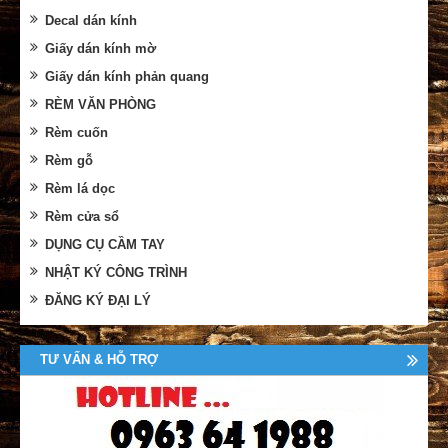
Decal dán kính
Giấy dán kính mờ
Giấy dán kính phản quang
RÈM VĂN PHÒNG
Rèm cuốn
Rèm gỗ
Rèm lá dọc
Rèm cửa sổ
DỤNG CỤ CẦM TAY
NHẬT KÝ CÔNG TRÌNH
ĐĂNG KÝ ĐẠI LÝ
TƯ VẤN & HỖ TRỢ