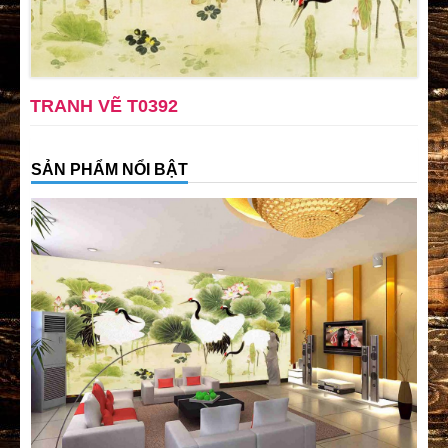
TRANH VẼ T0392
SẢN PHẨM NỔI BẬT