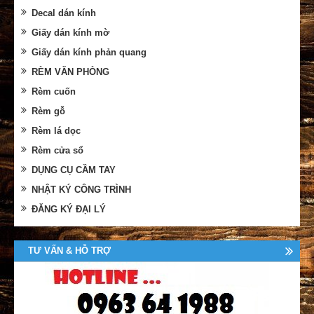
Decal dán kính
Giấy dán kính mờ
Giấy dán kính phản quang
RÈM VĂN PHÒNG
Rèm cuốn
Rèm gỗ
Rèm lá dọc
Rèm cửa sổ
DỤNG CỤ CẦM TAY
NHẬT KÝ CÔNG TRÌNH
ĐĂNG KÝ ĐẠI LÝ
TƯ VẤN & HỖ TRỢ