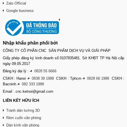
Zalo Official
Google business
Nhập khẩu phân phối bởi
CÔNG TY CỔ PHẦN CNC SẢN PHẨM DỊCH VỤ VÀ GIẢI PHÁP
Giấy phép đăng ký kinh doanh số 0107835481. Sở KHĐT TP Hà Nội cấp
ngày 09.05.2017
Đăng ký đại lý :
-
0828 55 6666
CSKH : Hanoi
-
0838 39 1988
CSKH : Tphcm
-
0828 66 1988
CSKH :
Bacninh
-
082 333 1988
Email : cnc.ketnoi@gmail.com
LIÊN KẾT HỮU ÍCH
Tranh dán tường 3D
Rèm cuốn văn phòng
Dán kính văn phòng