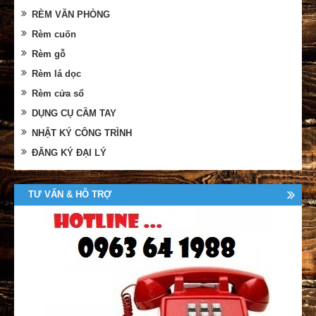
RÈM VĂN PHÒNG
Rèm cuốn
Rèm gỗ
Rèm lá dọc
Rèm cửa sổ
DỤNG CỤ CẦM TAY
NHẬT KÝ CÔNG TRÌNH
ĐĂNG KÝ ĐẠI LÝ
TƯ VẤN & HỖ TRỢ