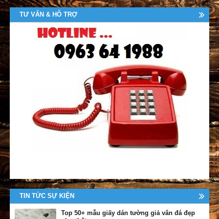
TƯ VẤN & HỖ TRỢ
TIN TỨC SỰ KIỆN
Top 50+ mẫu giấy dán tường giả vân đá đẹp