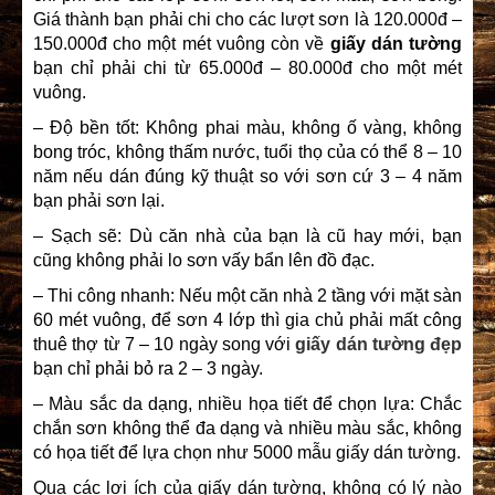
Giá thành bạn phải chi cho các lượt sơn là 120.000đ –
150.000đ cho một mét vuông còn về
giấy dán tường
bạn chỉ phải chi từ 65.000đ – 80.000đ cho một mét
vuông.
– Độ bền tốt: Không phai màu, không ố vàng, không
bong tróc, không thấm nước, tuổi thọ của có thể 8 – 10
năm nếu dán đúng kỹ thuật so với sơn cứ 3 – 4 năm
bạn phải sơn lại.
– Sạch sẽ: Dù căn nhà của bạn là cũ hay mới, bạn
cũng không phải lo sơn vấy bẩn lên đồ đạc.
– Thi công nhanh: Nếu một căn nhà 2 tầng với mặt sàn
60 mét vuông­, để sơn 4 lớp thì gia chủ phải mất công
thuê thợ từ 7 – 10 ngày song với
giấy dán tường đẹp
bạn chỉ phải bỏ ra 2 – 3 ngày.
– Màu sắc da dạng, nhiều họa tiết để chọn lựa: Chắc
chắn sơn không thể đa dạng và nhiều màu sắc, không
có họa tiết để lựa chọn như 5000 mẫu giấy dán tường.
Qua các lợi ích của giấy dán tường, không có lý nào