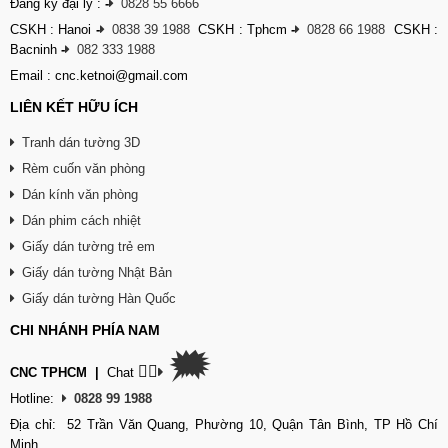
Đăng ký đại lý :
-
0828 55 6666
CSKH : Hanoi
-
0838 39 1988
CSKH : Tphcm
-
0828 66 1988
CSKH :
Bacninh
-
082 333 1988
Email : cnc.ketnoi@gmail.com
LIÊN KẾT HỮU ÍCH
Tranh dán tường 3D
Rèm cuốn văn phòng
Dán kính văn phòng
Dán phim cách nhiệt
Giấy dán tường trẻ em
Giấy dán tường Nhật Bản
Giấy dán tường Hàn Quốc
CHI NHÁNH PHÍA NAM
🗯
👉🏽
CNC TPHCM
|
Chat
Hotline:
0828 99 1988
Địa chỉ: 52 Trần Văn Quang, Phường 10, Quận Tân Bình, TP Hồ Chí
Minh