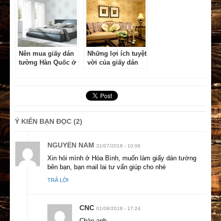
Nên mua giấy dán
Những lợi ích tuyệt
tường Hàn Quốc ở
vời của giấy dán
đâu?
tường phòng
khách
Ý KIẾN BẠN ĐỌC (2)
NGUYỄN NAM
31/07/2018 - 10:06
Xin hỏi mình ở Hòa Bình, muốn làm giấy dán tường
bên bạn, bạn mail lai tư vấn giúp cho nhé
TRẢ LỜI
CNC
01/08/2018 - 17:24
Chào anh,