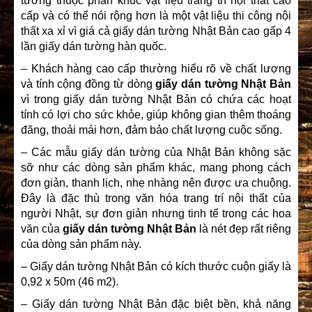
tường thuộc phân khúc vật liệu trang trí nội thất cao
cấp và có thể nói rộng hơn là một vật liệu thi công nội
thất xa xỉ vì giá cả giấy dán tường Nhật Bản cao gấp 4
lần giấy dán tường hàn quốc.
– Khách hàng cao cấp thường hiểu rõ về chất lượng
và tính cộng đồng từ dòng
giấy dán tường Nhật Bản
vì trong giấy dán tường Nhật Bản có chứa các hoạt
tính có lợi cho sức khỏe, giúp không gian thêm thoáng
đãng, thoải mái hơn, đảm bảo chất lượng cuộc sống.
– Các mẫu giấy dán tường của Nhật Bản không sặc
sỡ như các dòng sản phẩm khác, mang phong cách
đơn giản, thanh lịch, nhẹ nhàng nên được ưa chuộng.
Đây là đặc thù trong văn hóa trang trí nội thất của
người Nhật, sự đơn giản nhưng tinh tế trong các hoa
văn của
giấy dán tường Nhật Bản
là nét đẹp rất riêng
của dòng sản phẩm này.
– Giấy dán tường Nhật Bản có kích thước cuộn giấy là
0,92 x 50m (46 m2).
– Giấy dán tường Nhật Bản đặc biệt bền, khả năng