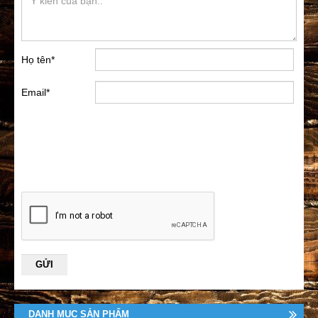
Họ tên
*
Email
*
DANH MỤC SẢN PHẨM