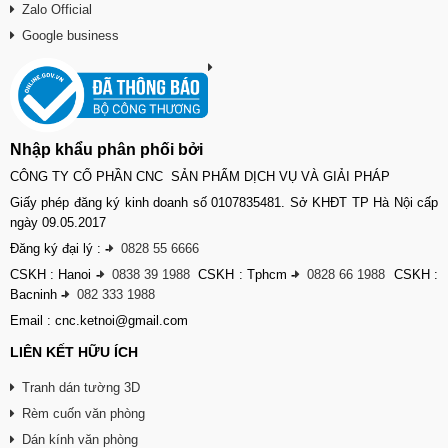
Zalo Official
Google business
Nhập khẩu phân phối bởi
CÔNG TY CỔ PHẦN CNC SẢN PHẨM DỊCH VỤ VÀ GIẢI PHÁP
Giấy phép đăng ký kinh doanh số 0107835481. Sở KHĐT TP Hà Nội cấp
ngày 09.05.2017
Đăng ký đại lý :
-
0828 55 6666
CSKH : Hanoi
-
0838 39 1988
CSKH : Tphcm
-
0828 66 1988
CSKH :
Bacninh
-
082 333 1988
Email : cnc.ketnoi@gmail.com
LIÊN KẾT HỮU ÍCH
Tranh dán tường 3D
Rèm cuốn văn phòng
Dán kính văn phòng