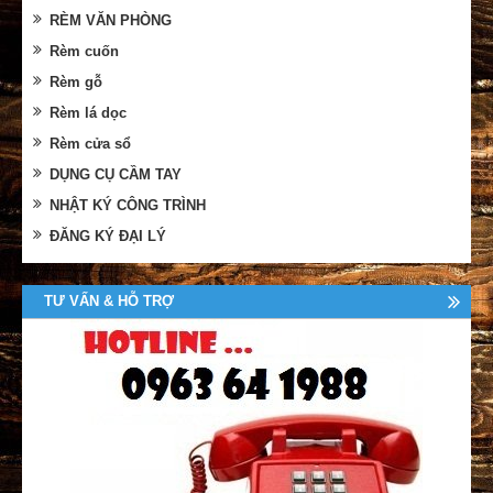
RÈM VĂN PHÒNG
Rèm cuốn
Rèm gỗ
Rèm lá dọc
Rèm cửa sổ
DỤNG CỤ CẦM TAY
NHẬT KÝ CÔNG TRÌNH
ĐĂNG KÝ ĐẠI LÝ
TƯ VẤN & HỖ TRỢ