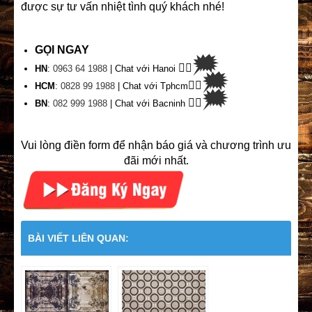
được sự tư vấn nhiệt tình quý khách nhé!
GỌI NGAY
🗯
👉🏽
HN
:
0963 64 1988
| Chat
với Hanoi
🗯
👉🏽
HCM
:
0828 99 1988
| Chat với Tphcm
🗯
👉🏽
BN
:
082 999 1988
| Chat với Bacninh
Vui lòng điền form để nhận báo giá và chương trình ưu
đãi mới nhất.
BÀI VIẾT LIÊN QUAN: