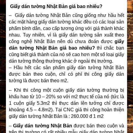
Giấy dán tường Nhật Bản giá bao nhiêu?
– Giấy dán tường Nhật Bản cũng giống như hầu hết
các mặt hàng giấy dán tường khác đều có các loại sản
phẩm bình dân, cao cấp tương ứng với giá thành khác
nhau. Tuy nhiên, vì là giấy dán tường sản xuất theo
công nghệ Nhật Bản nên dù chưa đoán được
giấy
dán tường Nhật Bản giá bao nhiêu?
thì chắc bạn
cũng biết giá thành của nó sẽ cao hơn một số loại giấy
dán tường thông thường khác ở ngoài thị trường.
– Hầu hết các sản phẩm giấy dán tường Nhật Bản
được bán theo cuộn, chỉ có phí thi công giấy dán
tường là được bán theo m2.
– Khi thi công một cuộn giấy dán tường thường bị
khấu hao từ 10 – 20% so với m2 thực tế của nó (tức là
1 cuộn giấy 5.3m2 thì thực dán lên tưởng chỉ được
khoảng 4.5 – 4.8m2). Tại CNC giá thi công hoàn thiện
giấy dán tường Nhật Bản là : 260.000 đ 1 m2
–
Giấy dán tường Nhật Bản
được bán theo cuộn và
trên thị trường có rất nhiều mẫu giấy dán tường Nhật