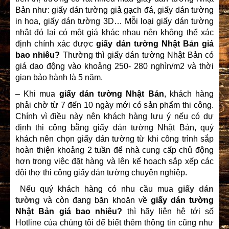
Bản như: giấy dán tường giả gạch đá, giấy dán tường
in hoa, giấy dán tường 3D… Mỗi loại giấy dán tường
nhật đó lại có một giá khác nhau nên không thể xác
định chính xác được
giấy dán tường Nhật Bản giá
bao nhiêu?
Thường thì giấy dán tường Nhật Bản có
giá dao động vào khoảng 250- 280 nghìn/m2 và thời
gian bảo hành là 5 năm.
– Khi mua
giấy dán tường Nhật Bản
, khách hàng
phải chờ từ 7 đến 10 ngày mới có sản phẩm thi công.
Chính vì điều này nên khách hàng lưu ý nếu có dự
định thi công bằng giấy dán tường Nhật Bản, quý
khách nên chọn giấy dán tường từ khi công trình sắp
hoàn thiện khoảng 2 tuần để nhà cung cấp chủ động
hơn trong việc đặt hàng và lên kế hoạch sắp xếp các
đội thợ thi công giấy dán tường chuyên nghiệp.
Nếu quý khách hàng có nhu cầu mua
giấy dán
tường
và còn đang băn khoăn về
giấy dán tường
Nhật Bản giá bao nhiêu?
thì hãy liên hệ tới số
Hotline của chúng tôi để biết thêm thông tin cũng như