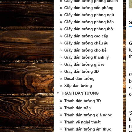
Giấy dán tường phòng khách
Giấy dán tường văn phòng
Giấy dán tường phòng ngủ
Giấy dán tường phòng bếp
S
Giấy dán tường phòng thờ
Giấy dán tường cao cấp
G
Giấy dán tường châu âu
t
Giấy dán tường cho bé
t
Giấy dán tường thanh lý
Giấy dán tường giá rẻ
Giấy dán tường 3D
G
Decal dán tường
b
Xốp dán tường
s
TRANH DÁN TƯỜNG
c
Tranh dán tường 3D
Tranh dán trần
S
Tranh dán tường giả ngọc
k
Tranh vẽ nghệ thuật
n
Tranh dán tường ẩm thực