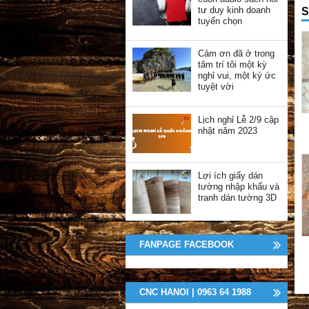
tư duy kinh doanh
S
tuyển chọn
Cảm ơn đã ở trong
tâm trí tôi một kỳ
nghỉ vui, một ký ức
tuyệt vời
Lịch nghỉ Lễ 2/9 cập
nhật năm 2023
Lợi ích giấy dán
tường nhập khẩu và
tranh dán tường 3D
FANPAGE FACEBOOK
CNC HANOI | 0963 64 1988