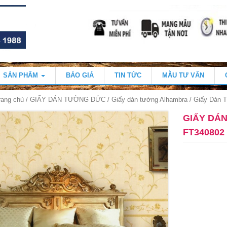
SẢN PHẨM
BÁO GIÁ
TIN TỨC
MẪU TƯ VẤN
rang chủ
/
GIẤY DÁN TƯỜNG ĐỨC
/
Giấy dán tường Alhambra
/ Giấy Dán 
GIẤY DÁ
FT340802