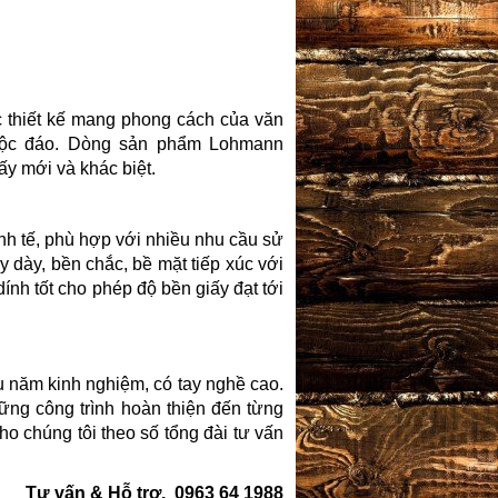
 thiết kế mang phong cách của văn
i độc đáo. Dòng sản phẩm Lohmann
y mới và khác biệt.
inh tế, phù hợp với nhiều nhu cầu sử
y dày, bền chắc, bề mặt tiếp xúc với
ính tốt cho phép độ bền giấy đạt tới
ều năm kinh nghiệm, có tay nghề cao.
hững công trình hoàn thiện đến từng
cho chúng tôi theo số tổng đài tư vấn
.
Tư vấn & Hỗ trợ. 0963 64 1988