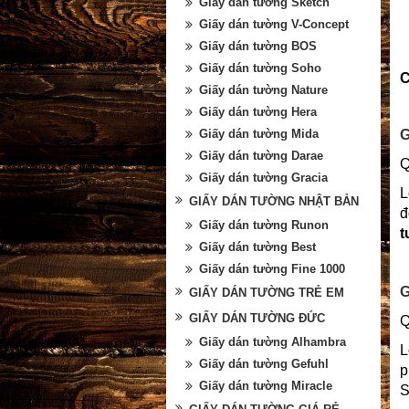
Giấy dán tường Sketch
Giấy dán tường V-Concept
Giấy dán tường BOS
Giấy dán tường Soho
C
Giấy dán tường Nature
Giấy dán tường Hera
G
Giấy dán tường Mida
Giấy dán tường Darae
Q
Giấy dán tường Gracia
L
GIẤY DÁN TƯỜNG NHẬT BẢN
đ
Giấy dán tường Runon
t
Giấy dán tường Best
Giấy dán tường Fine 1000
G
GIẤY DÁN TƯỜNG TRẺ EM
GIẤY DÁN TƯỜNG ĐỨC
Q
Giấy dán tường Alhambra
L
Giấy dán tường Gefuhl
p
Giấy dán tường Miracle
S