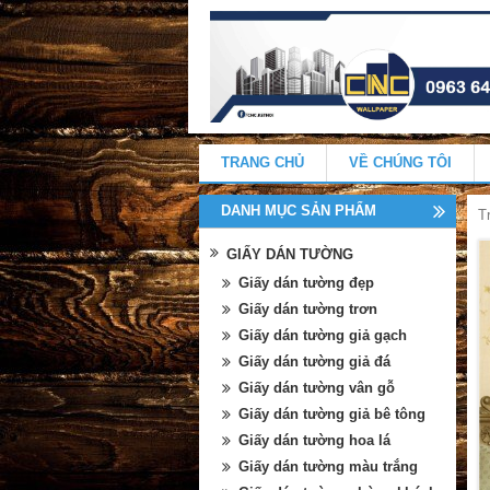
TRANG CHỦ
VỀ CHÚNG TÔI
DANH MỤC SẢN PHẨM
T
GIẤY DÁN TƯỜNG
Giấy dán tường đẹp
Giấy dán tường trơn
Giấy dán tường giả gạch
Giấy dán tường giả đá
Giấy dán tường vân gỗ
Giấy dán tường giả bê tông
Giấy dán tường hoa lá
Giấy dán tường màu trắng