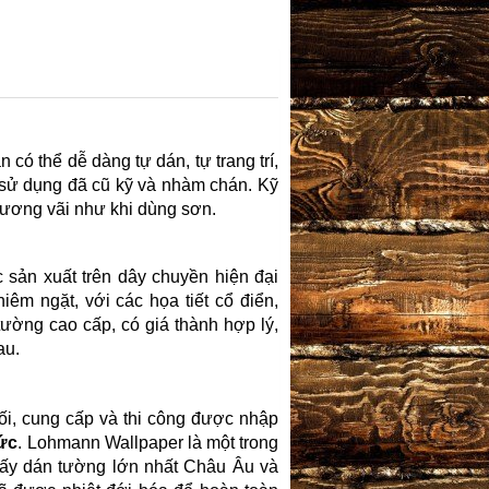
 có thể dễ dàng tự dán, tự trang trí,
n sử dụng đã cũ kỹ và nhàm chán. Kỹ
vương vãi như khi dùng sơn.
sản xuất trên dây chuyền hiện đại
iêm ngặt, với các họa tiết cổ điển,
ường cao cấp, có giá thành hợp lý,
au.
i, cung cấp và thi công được nhập
ức
. Lohmann Wallpaper là một trong
iấy dán tường lớn nhất Châu Âu và