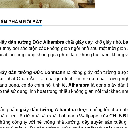
ẢN PHẨM NỔI BẬT
iấy dán tường Đức
Alhambra
chất giấy dày, khổ giấy nhỏ, bạn
ự thay đổi sắc diện các không gian ngôi nhà sau một thời gia
huật thi công cũng không quá phức tạp, không bụi bặm, không 
iấy dán tường Đức Lohmann
là dòng giấy dán tường được 
ậc nhất Châu Âu, trải qua quá trình kiểm soát chất lượng ngh
ang trọng, có độ chìm nổi tinh tế.
Alhambra
là dòng giấy dán t
ó thể sử dụng linh hoạt trong nhiều không gian nội thất khác nh
ản phẩm
giấy dán tường Alhambra
được chúng tôi phân phố
hẩu trực tiếp từ nhà sản xuất Lohmann Wallpaper của CHLB
Đ
hững công ty với hệ thống nhà xưởng, dây truyền sản xuất g