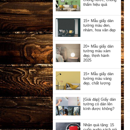
thấm hiệu quả
15+ Mẫu giấy dán
tường màu đen,
nhám, hoa văn đẹp
20+ Mẫu giấy dán
tường màu xám
đẹp, thịnh hành
2025
15+ Mẫu giấy dán
tường màu vàng
đẹp, chất lượng
[Giải đáp] Giấy dán
tường có dán lên
kính được không?
Nhận quà tặng: 15
cuốn audio sách nói