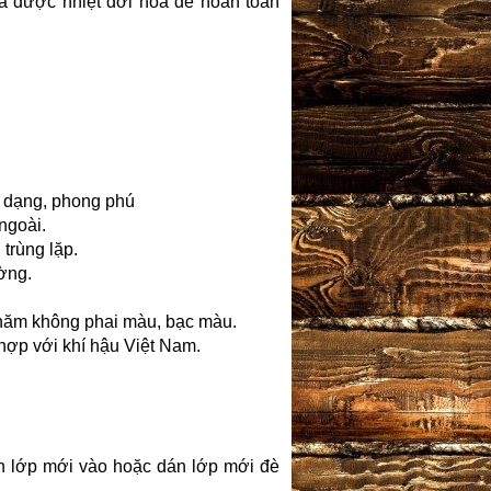
 được nhiệt đới hóa để hoàn toàn
 dạng, phong phú
ngoài.
trùng lặp.
ờng.
 năm không phai màu, bạc màu.
hợp với khí hậu Việt Nam.
án lớp mới vào hoặc dán lớp mới đè