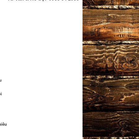
u
i
hiêu