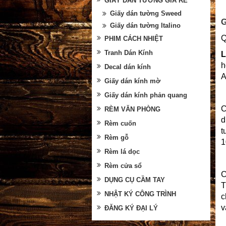
GIẤY DÁN TƯỜNG GIÁ RẺ
Giấy dán tường Sweed
G
Giấy dán tường Italino
Q
PHIM CÁCH NHIỆT
Tranh Dán Kính
L
h
Decal dán kính
A
Giấy dán kính mờ
Giấy dán kính phản quang
C
RÈM VĂN PHÒNG
d
Rèm cuốn
t
Rèm gỗ
1
Rèm lá dọc
Rèm cửa sổ
C
DỤNG CỤ CẦM TAY
T
NHẬT KÝ CÔNG TRÌNH
c
v
ĐĂNG KÝ ĐẠI LÝ