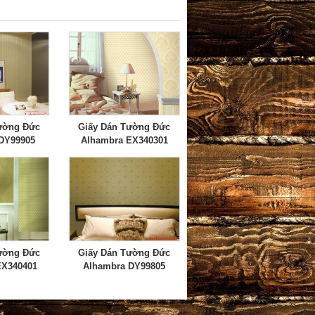
ường Đức
Giấy Dán Tường Đức
DY99905
Alhambra EX340301
ường Đức
Giấy Dán Tường Đức
EX340401
Alhambra DY99805