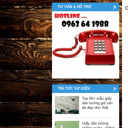
TƯ VẤN & HỖ TRỢ
C
TIN TỨC SỰ KIỆN
Top 50+ mẫu giấy
dán tường giả vân
đá đẹp như thật
Giấy dán tường
chống nước, chống