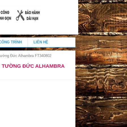
CÔNG TRÌNH
LIÊN HỆ
Tường Đức Alhambra FT340802
N TƯỜNG ĐỨC ALHAMBRA