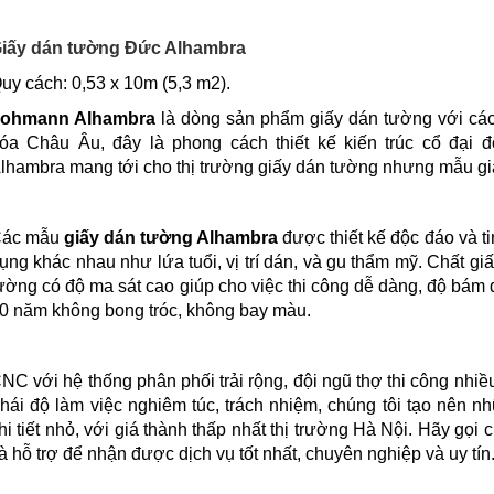
iấy dán tường Đức Alhambra
uy cách: 0,53 x 10m (5,3 m2).
ohmann Alhambra
là dòng sản phẩm giấy dán tường với các
óa Châu Âu, đây là phong cách thiết kế kiến trúc cổ đạ
lhambra mang tới cho thị trường giấy dán tường nhưng mẫu giấ
ác mẫu
giấy dán tường Alhambra
được thiết kế độc đáo và t
ụng khác nhau như lứa tuổi, vị trí dán, và gu thẩm mỹ. Chất giấ
ường có độ ma sát cao giúp cho việc thi công dễ dàng, độ bám d
0 năm không bong tróc, không bay màu.
NC với hệ thống phân phối trải rộng, đội ngũ thợ thi công nhi
hái độ làm việc nghiêm túc, trách nhiệm, chúng tôi tạo nên n
hi tiết nhỏ, với giá thành thấp nhất thị trường Hà Nội. Hãy gọi 
à hỗ trợ để nhận được dịch vụ tốt nhất, chuyên nghiệp và uy tín