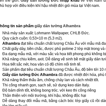
rên thế giới.
Giấy dán tường Đức
nhập khẩu
về Việt Nam đã
hù hợp với điều kiện khí hậu nhiệt đới gió mùa tại Việt nam.
hông tin sản phẩm
giấy dán tường Alhambra
Nhà máy sản xuất: Lohmann Wallpaper, CHLB Đức.
Quy cách cuộn: 0,53×10 m (5,3 m2).
Alhambra
đạt tiêu chuẩn chất lượng Châu Âu với mẫu mã đa
Chất giấy dày, bền chắc, được phủ polime 2 lớp mặt trong và 
Đa dạng mẫu mã, với màu sắc và họa tiết phong phú không bị 
Khả năng chịu kiềm, axit. Dễ dàng vệ sinh bề mặt giấy dán tư
Họa tiết sắc nét, hoa văn có độ chìm nổi tinh tế.
Sản phẩm đạt tiêu chuẩn chất lượng Châu Âu, độ bền tới 10
Giấy dán tường Đức Alhambra
đã được nhiệt đới hóa, phù 
Khả năng thẩm thấu âm, chống cháy lan và cách nhiệt tốt.
Thi công nhanh gọn, sạch sẽ, sử dụng keo dán Italy.
Độ bám dính tốt, không bong tróc. với keo thi công riêng
Thân thiện với môi trường, khí hậu, không độc hại
Dễ dàng thay đổi mẫu mã, bằng cách bóc lớp giấy cũ rồi d
lên lớp giấy cũ.