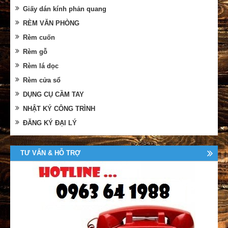
Giấy dán kính phản quang
RÈM VĂN PHÒNG
Rèm cuốn
Rèm gỗ
Rèm lá dọc
Rèm cửa sổ
DỤNG CỤ CẦM TAY
NHẬT KÝ CÔNG TRÌNH
ĐĂNG KÝ ĐẠI LÝ
TƯ VẤN & HỖ TRỢ