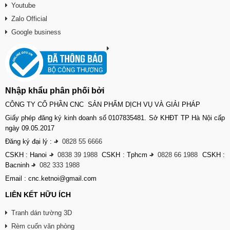
Youtube
Zalo Official
Google business
Nhập khẩu phân phối bởi
CÔNG TY CỔ PHẦN CNC SẢN PHẨM DỊCH VỤ VÀ GIẢI PHÁP
Giấy phép đăng ký kinh doanh số 0107835481. Sở KHĐT TP Hà Nội cấp
ngày 09.05.2017
Đăng ký đại lý :
-
0828 55 6666
CSKH : Hanoi
-
0838 39 1988
CSKH : Tphcm
-
0828 66 1988
CSKH :
Bacninh
-
082 333 1988
Email : cnc.ketnoi@gmail.com
LIÊN KẾT HỮU ÍCH
Tranh dán tường 3D
Rèm cuốn văn phòng