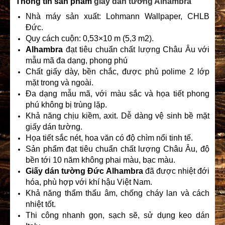
Thông tin sản phẩm
giấy dán tường Alhambra
Nhà máy sản xuất: Lohmann Wallpaper, CHLB
Đức.
Quy cách cuộn: 0,53×10 m (5,3 m2).
Alhambra
đạt tiêu chuẩn chất lượng Châu Âu với
mẫu mã đa dạng, phong phú
Chất giấy dày, bền chắc, được phủ polime 2 lớp
mặt trong và ngoài.
Đa dạng mẫu mã, với màu sắc và họa tiết phong
phú không bị trùng lặp.
Khả năng chịu kiềm, axit. Dễ dàng vệ sinh bề mặt
giấy dán tường.
Họa tiết sắc nét, hoa văn có độ chìm nổi tinh tế.
Sản phẩm đạt tiêu chuẩn chất lượng Châu Âu, độ
bền tới 10 năm không phai màu, bạc màu.
Giấy dán tường Đức Alhambra
đã được nhiệt đới
hóa, phù hợp với khí hậu Việt Nam.
Khả năng thẩm thấu âm, chống cháy lan và cách
nhiệt tốt.
Thi công nhanh gọn, sạch sẽ, sử dụng keo dán