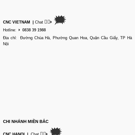
🗯
👉🏽
CNC VIETNAM
|
Chat
Hotline:
0838 39 1988
Địa chỉ: Đường Chùa Hà, Phường Quan Hoa, Quận Cầu Giấy, TP Hà
Nội
CHI NHÁNH MIỀN BẮC
🗯
👉🏽
CNC HANOI
|
Chat