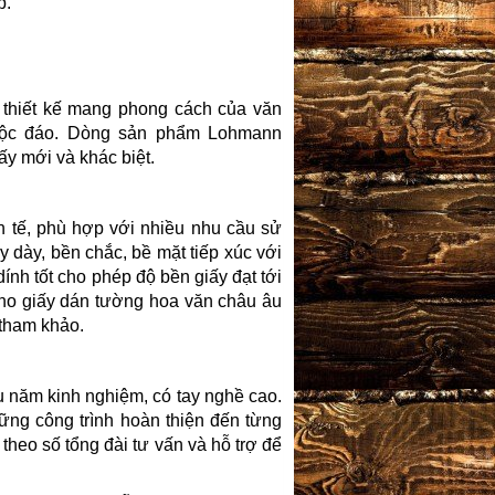
p.
thiết kế mang phong cách của văn
i độc đáo. Dòng sản phẩm Lohmann
y mới và khác biệt.
h tế, phù hợp với nhiều nhu cầu sử
y dày, bền chắc, bề mặt tiếp xúc với
ính tốt cho phép độ bền giấy đạt tới
ho giấy dán tường hoa văn châu âu
 tham khảo.
ều năm kinh nghiệm, có tay nghề cao.
hững công trình hoàn thiện đến từng
i theo số tổng đài tư vấn và hỗ trợ để