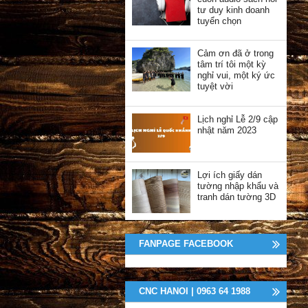
tư duy kinh doanh
tuyển chọn
Cảm ơn đã ở trong
tâm trí tôi một kỳ
nghỉ vui, một ký ức
tuyệt vời
Lịch nghỉ Lễ 2/9 cập
nhật năm 2023
Lợi ích giấy dán
tường nhập khẩu và
tranh dán tường 3D
FANPAGE FACEBOOK
CNC HANOI | 0963 64 1988