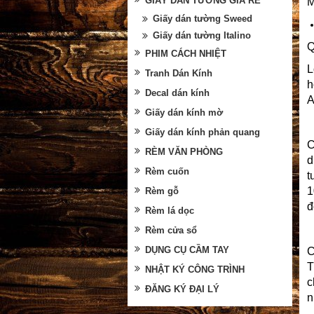
GIẤY DÁN TƯỜNG GIÁ RẺ
M
Giấy dán tường Sweed
Giấy dán tường Italino
Q
PHIM CÁCH NHIỆT
L
Tranh Dán Kính
h
Decal dán kính
A
Giấy dán kính mờ
Giấy dán kính phản quang
RÈM VĂN PHÒNG
d
Rèm cuốn
t
1
Rèm gỗ
đ
Rèm lá dọc
Rèm cửa sổ
DỤNG CỤ CẦM TAY
C
T
NHẬT KÝ CÔNG TRÌNH
c
ĐĂNG KÝ ĐẠI LÝ
n