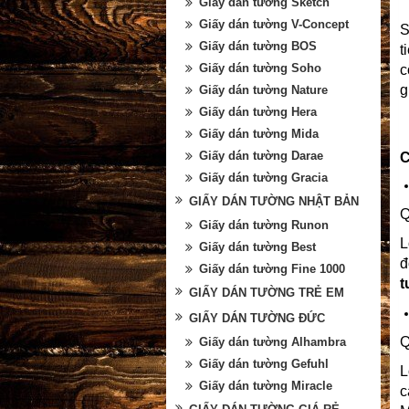
Giấy dán tường Sketch
Giấy dán tường V-Concept
S
Giấy dán tường BOS
t
Giấy dán tường Soho
c
g
Giấy dán tường Nature
Giấy dán tường Hera
Giấy dán tường Mida
Giấy dán tường Darae
C
Giấy dán tường Gracia
GIẤY DÁN TƯỜNG NHẬT BẢN
Q
Giấy dán tường Runon
L
Giấy dán tường Best
đ
Giấy dán tường Fine 1000
t
GIẤY DÁN TƯỜNG TRẺ EM
GIẤY DÁN TƯỜNG ĐỨC
Q
Giấy dán tường Alhambra
Giấy dán tường Gefuhl
L
Giấy dán tường Miracle
c