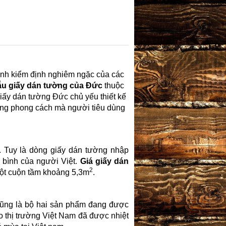
rình kiểm định nghiêm ngặc của các
u giấy dán tường của Đức
thuộc
iấy dán tường Đức chủ yếu thiết kế
dạng phong cách mà người tiêu dùng
. Tuy là dòng giấy dán tường nhập
g bình của người Việt.
Giá giấy dán
2
một cuộn tầm khoảng 5,3m
.
ũng là bộ hai sản phẩm đang được
o thị trường Việt Nam đã được nhiệt