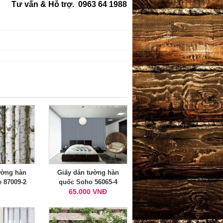
Tư vấn & Hỗ trợ. 0963 64 1988
ường hàn
Giấy dán tường hàn
e 87009-2
quốc Soho 56065-4
65.000 VNĐ