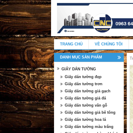
TRANG CHỦ
VỀ CHÚNG TÔI
DANH MỤC SẢN PHẨM
T
GIẤY DÁN TƯỜNG
Giấy dán tường đẹp
Giấy dán tường trơn
Giấy dán tường giả gạch
Giấy dán tường giả đá
Giấy dán tường vân gỗ
Giấy dán tường giả bê tông
Giấy dán tường hoa lá
Giấy dán tường màu trắng