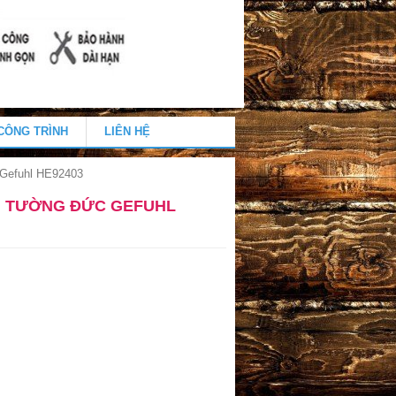
CÔNG TRÌNH
LIÊN HỆ
Gefuhl HE92403
N TƯỜNG ĐỨC GEFUHL