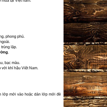
ó mùa tại Việt nam.
ng, phong phú.
ngoài.
trùng lặp.
ường
.
àu, bạc màu.
 với khí hậu Việt Nam.
án lớp mới vào hoặc dán lớp mới đè