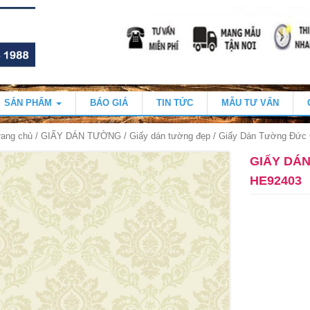
SẢN PHẨM
BÁO GIÁ
TIN TỨC
MẪU TƯ VẤN
rang chủ
/
GIẤY DÁN TƯỜNG
/
Giấy dán tường đẹp
/ Giấy Dán Tường Đức 
GIẤY DÁ
HE92403