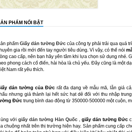
ẢN PHẨM NỔI BẬT
ản phẩm
Giấy dán tường Đức
của công ty phải trải qua quá t
huyên gia rồi mới đến tay người tiêu dùng. Vì vậy, có thể nói
mẫ
òng cao cấp, nên bạn hãy yên tâm khi lựa chọn sử dụng nhé. G
heo phong cách cổ điển, hài hòa là chủ yếu. Đây cũng là một 
iệt Nam rất yêu thích.
iấy dán tường của Đức
rất đa dạng về mẫu mã, lẫn giá cả
hẩu nhưng giá thành lại hết sức hạt dẻ đối với thu nhập trun
ường Đức
trung bình dao động từ 350000-500000 một cuộn, 
ùng với
giấy dán tường Hàn Quốc
,
giấy dán tường Đức
c
a chuộng nhất trên thị trường hiện hay. Sản phẩm cung cấp ch