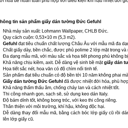
ới hóa để hoàn toàn phù hợp với điều kiện khí hậu nhiệt đới gi
hông tin sản phẩm giấy dán tường Đức Gefuhl
Nhà máy sản xuất: Lohmann Wallpaper, CHLB Đức.
Quy cách cuộn: 0,53×10 m (5,3 m2).
Gefuhl
đạt tiêu chuẩn chất lượng Châu Âu với mẫu mã đa dạ
Chất giấy dày, bền chắc, được phủ polime 2 lớp mặt trong và 
Đa dạng mẫu mã, với màu sắc và họa tiết phong phú không bị 
Khả năng chịu kiềm, axit. Dễ dàng vệ sinh bề mặt
giấy dán t
Họa tiết sắc nét, hoa văn có độ chìm nổi tinh tế.
Sản phẩm đạt tiêu chuẩn có độ bền tới 10 năm không phai m
Giấy dán tường Đức Gefuhl
đã được nhiệt đới hóa, phù hợp
Khả năng thẩm thấu âm, chống cháy lan và cách nhiệt tốt.
Thi công nhanh gọn, sạch sẽ, sử dụng keo dán Italy.
Độ bám dính tốt, không bong tróc, với keo thi công riêng.
Thân thiện với môi trường, khí hậu, không độc hại.
Dễ dàng thay đổi mẫu mã, bằng cách bóc lớp giấy cũ rồi d
lên lớp giấy cũ.