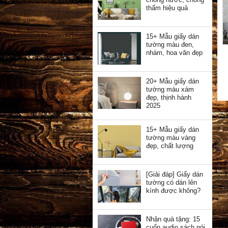
thấm hiệu quả
15+ Mẫu giấy dán
tường màu đen,
nhám, hoa văn đẹp
20+ Mẫu giấy dán
tường màu xám
đẹp, thịnh hành
2025
15+ Mẫu giấy dán
tường màu vàng
đẹp, chất lượng
[Giải đáp] Giấy dán
tường có dán lên
kính được không?
Nhận quà tặng: 15
cuốn audio sách nói