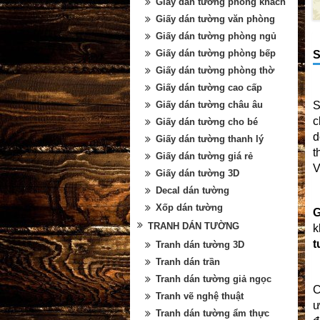
Giấy dán tường phòng khách
Giấy dán tường văn phòng
Giấy dán tường phòng ngủ
Giấy dán tường phòng bếp
S
Giấy dán tường phòng thờ
Giấy dán tường cao cấp
S
Giấy dán tường châu âu
c
Giấy dán tường cho bé
d
Giấy dán tường thanh lý
t
Giấy dán tường giá rẻ
V
Giấy dán tường 3D
Decal dán tường
Xốp dán tường
G
TRANH DÁN TƯỜNG
k
t
Tranh dán tường 3D
Tranh dán trần
Tranh dán tường giả ngọc
C
Tranh vẽ nghệ thuật
ư
Tranh dán tường ẩm thực