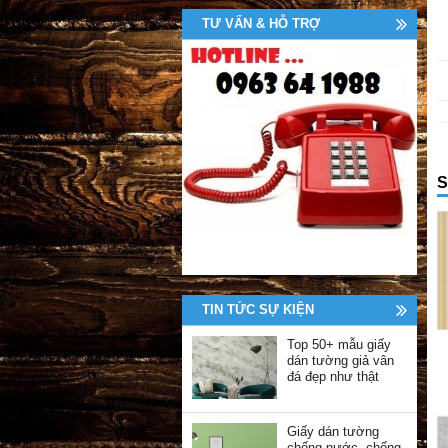
TƯ VẤN & HỖ TRỢ
S
TIN TỨC SỰ KIỆN
Top 50+ mẫu giấy
dán tường giả vân
đá đẹp như thật
Giấy dán tường
chống nước, chống