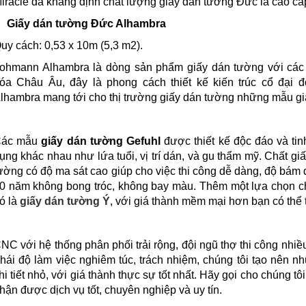
iracle đã khẳng định chất lượng giấy dán tường Đức là cao cấ
Giấy dán tường Đức Alhambra
uy cách: 0,53 x 10m (5,3 m2).
ohmann Alhambra là dòng sản phẩm giấy dán tường với các 
óa Châu Âu, đây là phong cách thiết kế kiến trúc cổ đạ
lhambra mang tới cho thị trường giấy dán tường những mẫu giấ
Các mẫu
giấy dán tường Gefuhl
được thiết kế độc đáo và tin
ụng khác nhau như lứa tuổi, vị trí dán, và gu thẩm mỹ. Chất giấ
ường có độ ma sát cao giúp cho việc thi công dễ dàng, độ bám d
0 năm không bong tróc, không bay màu. Thêm một lựa chọn c
ó là
giấy dán tường Ý
, với giá thành mềm mại hơn bạn có thể
NC với hệ thống phân phối trải rộng, đội ngũ thợ thi công nhi
hái độ làm việc nghiêm túc, trách nhiệm, chúng tôi tạo nên n
hi tiết nhỏ, với giá thành thực sự tốt nhất. Hãy gọi cho chúng tô
hận được dịch vụ tốt, chuyên nghiệp và uy tín.