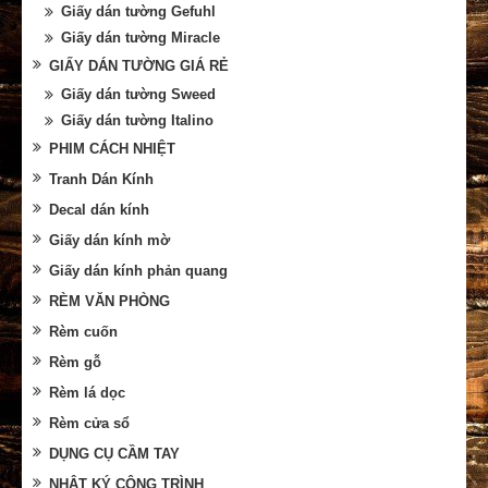
Giấy dán tường Gefuhl
Giấy dán tường Miracle
GIẤY DÁN TƯỜNG GIÁ RẺ
Giấy dán tường Sweed
Giấy dán tường Italino
PHIM CÁCH NHIỆT
Tranh Dán Kính
Decal dán kính
Giấy dán kính mờ
Giấy dán kính phản quang
RÈM VĂN PHÒNG
Rèm cuốn
Rèm gỗ
Rèm lá dọc
Rèm cửa sổ
DỤNG CỤ CẦM TAY
NHẬT KÝ CÔNG TRÌNH