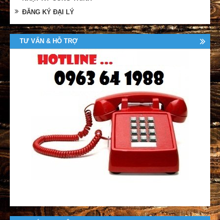
ĐĂNG KÝ ĐẠI LÝ
TƯ VẤN & HỖ TRỢ