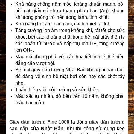
Khả năng chống nấm mốc, kháng khuẩn mạnh, bởi
bề mặt giấy có chứa thành phần bạc (Ag), không
khí trong phòng trở nên trong lành, tinh khiết.
Khả năng hút ẩm, cách âm, cách nhiệt rất tốt.
Tăng cường ion âm trong không khí, rất tốt cho sức
khỏe, bởi các khoáng chất trong bề mặt giấy điện ly
các phân tử nước và hấp thụ ion H+, tăng cường
ion OH- .
Mẫu mã phong phú, với các họa tiết tinh tế, thể hiện
đẳng cấp vượt trội.
Bề mặt giấy dán tường Nhật Bản không bị bám bụi,
dễ dàng vệ sinh bề mặt bởi cồn hay các chất tẩy
nhẹ.
Thân thiện với môi trường và sức khỏe.
Màu sắc tự nhiên, độ bền trên 10 năm, không phai
màu bạc màu.
Giấy dán tường Fine 1000
là dòng
giấy dán tường
cao cấp
của Nhật Bản
. Khi thi công sử dụng keo