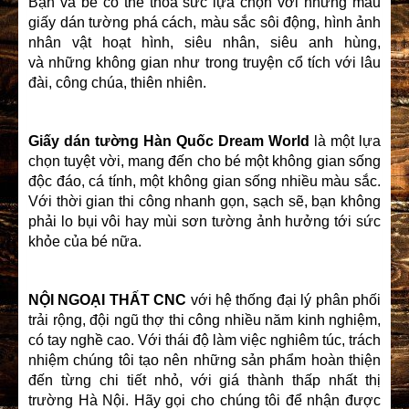
Bạn và bé có thể thỏa sức lựa chọn với những mẫu
giấy dán tường phá cách, màu sắc sôi động, hình ảnh
nhân vật hoạt hình, siêu nhân, siêu anh hùng,
và những không gian như trong truyện cổ tích với lâu
đài, công chúa, thiên nhiên.
Giấy dán tường Hàn Quốc
Dream World
là một lựa
chọn tuyệt vời, mang đến cho bé một không gian sống
độc đáo, cá tính, một không gian sống nhiều màu sắc.
Với thời gian thi công nhanh gọn, sạch sẽ, bạn không
phải lo bụi vôi hay mùi sơn tường ảnh hưởng tới sức
khỏe của bé nữa.
NỘI NGOẠI THẤT CNC
với hệ thống đại lý phân phối
trải rộng, đội ngũ thợ thi công nhiều năm kinh nghiệm,
có tay nghề cao. Với thái độ làm việc nghiêm túc, trách
nhiệm chúng tôi tạo nên những sản phẩm hoàn thiện
đến từng chi tiết nhỏ, với giá thành thấp nhất thị
trường Hà Nội. Hãy gọi cho chúng tôi để nhận được