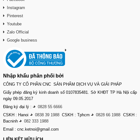
Instagram
Pinterest
Youtube
Zalo Official
Google business
Nhập khẩu phân phối bởi
CÔNG TY CỔ PHẦN CNC SẢN PHẨM DỊCH VỤ VÀ GIẢI PHÁP
Giấy phép đăng ký kinh doanh số 0107835481. Sở KHĐT TP Hà Nội cấp
ngày 09.05.2017
Đăng ký đại lý :
-
0828 55 6666
CSKH : Hanoi
-
0838 39 1988
CSKH : Tphcm
-
0828 66 1988
CSKH :
Bacninh
-
082 333 1988
Email : cnc.ketnoi@gmail.com
LIÊN KẾT HỮU ÍCH