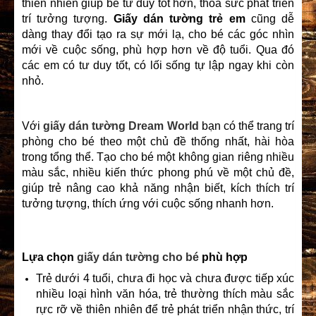
thiên nhiên giúp bé tư duy tốt hơn, thỏa sức phát triển
trí tưởng tượng.
Giấy dán tường trẻ em
cũng dễ
dàng thay đổi tạo ra sự mới lạ, cho bé các góc nhìn
mới về cuộc sống, phù hợp hơn về độ tuổi. Qua đó
các em có tư duy tốt, có lối sống tự lập ngay khi còn
nhỏ.
Với
giấy dán tường Dream World
bạn có thể trang trí
phòng cho bé theo một chủ đề thống nhất, hài hòa
trong tổng thể. Tạo cho bé một không gian riêng nhiều
màu sắc, nhiều kiến thức phong phú về một chủ đề,
giúp trẻ nâng cao khả năng nhận biết, kích thích trí
tưởng tượng, thích ứng với cuộc sống nhanh hơn.
Lựa chọn
giấy dán tường cho bé
phù hợp
Trẻ dưới 4 tuổi, chưa đi học và chưa được tiếp xúc
nhiều loại hình văn hóa, trẻ thường thích màu sắc
rực rỡ về thiên nhiên để trẻ phát triển nhận thức, trí