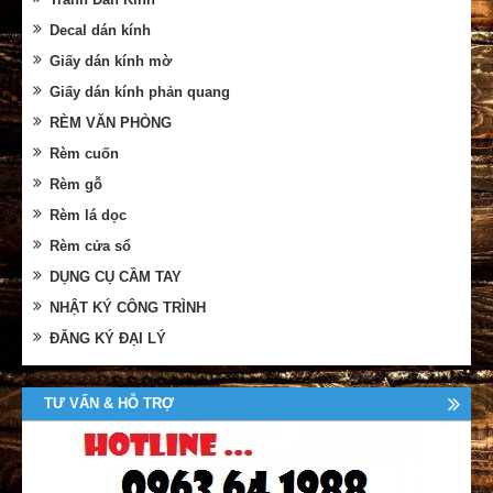
Decal dán kính
Giấy dán kính mờ
Giấy dán kính phản quang
RÈM VĂN PHÒNG
Rèm cuốn
Rèm gỗ
Rèm lá dọc
Rèm cửa sổ
DỤNG CỤ CẦM TAY
NHẬT KÝ CÔNG TRÌNH
ĐĂNG KÝ ĐẠI LÝ
TƯ VẤN & HỖ TRỢ