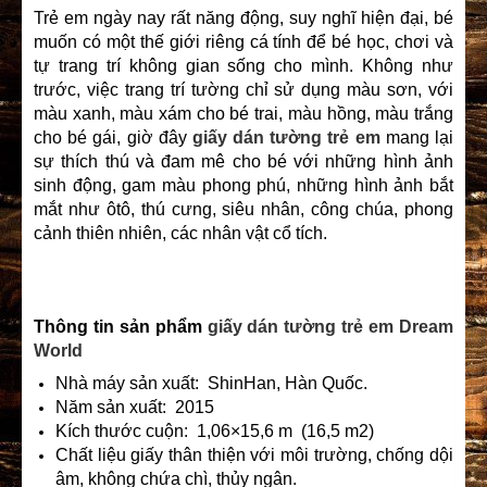
Trẻ em ngày nay rất năng động, suy nghĩ hiện đại, bé
muốn có một thế giới riêng cá tính để bé học, chơi và
tự trang trí không gian sống cho mình. Không như
trước, việc trang trí tường chỉ sử dụng màu sơn, với
màu xanh, màu xám cho bé trai, màu hồng, màu trắng
cho bé gái, giờ đây
giấy dán tường trẻ em
mang lại
sự thích thú và đam mê cho bé với những hình ảnh
sinh động, gam màu phong phú, những hình ảnh bắt
mắt như ôtô, thú cưng, siêu nhân, công chúa, phong
cảnh thiên nhiên, các nhân vật cổ tích.
Thông tin sản phẩm
giấy dán tường trẻ em Dream
World
Nhà máy sản xuất: ShinHan, Hàn Quốc.
Năm sản xuất: 2015
Kích thước cuộn: 1,06×15,6 m (16,5 m2)
Chất liệu giấy thân thiện với môi trường, chống dội
âm, không chứa chì, thủy ngân.