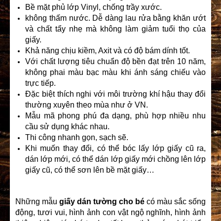
Bề mặt phủ lớp Vinyl, chống trầy xước.
không thấm nước. Dễ dàng lau rửa bằng khăn ướt
và chất tẩy nhẹ mà không làm giảm tuổi thọ của
giấy.
Khả năng chịu kiềm, Axit và có độ bám dính tốt.
Với chất lượng tiêu chuẩn độ bền đạt trên 10 năm,
không phai màu bạc màu khi ánh sáng chiếu vào
trực tiếp.
Đặc biệt thích nghi với môi trường khí hậu thay đổi
thường xuyên theo mùa như ở VN.
Mẫu mã phong phú đa dạng, phù hợp nhiều nhu
cầu sử dụng khác nhau.
Thi công nhanh gọn, sạch sẽ.
Khi muốn thay đổi, có thể bóc lấy lớp giấy cũ ra,
dán lớp mới, có thể dán lớp giấy mới chồng lên lớp
giấy cũ, có thể sơn lên bề mặt giấy…
Những mẫu
giấy dán tường cho bé
có màu sắc sống
động, tươi vui, hình ảnh con vật ngộ nghĩnh, hình ảnh