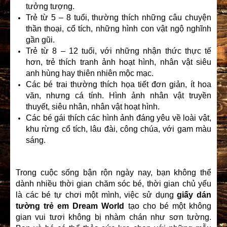
tưởng tượng.
Trẻ từ 5 – 8 tuổi, thường thích những câu chuyện
thần thoại, cổ tích, những hình con vật ngộ nghĩnh
gần gũi.
Trẻ từ 8 – 12 tuổi, với những nhận thức thực tế
hơn, trẻ thích tranh ảnh hoạt hình, nhân vật siêu
anh hùng hay thiên nhiên mộc mạc.
Các bé trai thường thích họa tiết đơn giản, ít hoa
văn, nhưng cá tính. Hình ảnh nhân vật truyền
thuyết, siêu nhân, nhân vật hoạt hình.
Các bé gái thích các hình ảnh đáng yêu về loài vật,
khu rừng cổ tích, lâu đài, công chúa, với gam màu
sáng.
Trong cuộc sống bận rộn ngày nay, bạn không thể
dành nhiều thời gian chăm sóc bé, thời gian chủ yếu
là các bé tự chơi một mình, việc sử dụng
giấy dán
tường trẻ em Dream World
tạo cho bé một không
gian vui tươi không bị nhàm chán như sơn tường.