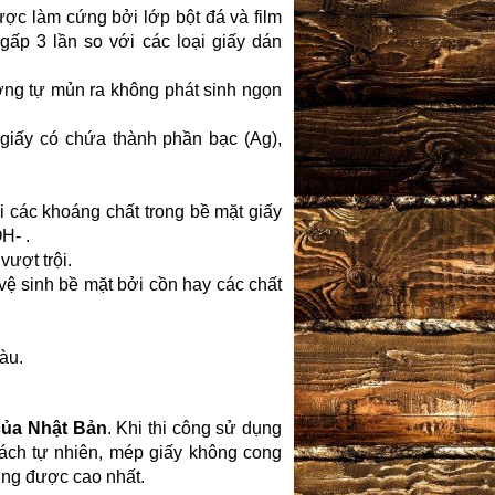
ợc làm cứng bởi lớp bột đá và film
ấp 3 lần so với các loại giấy dán
ờng tự mủn ra không phát sinh ngọn
iấy có chứa thành phần bạc (Ag),
i các khoáng chất trong bề mặt giấy
H- .
vượt trội.
ệ sinh bề mặt bởi cồn hay các chất
àu.
ủa Nhật Bản
. Khi thi công sử dụng
ách tự nhiên, mép giấy không cong
ờng được cao nhất.