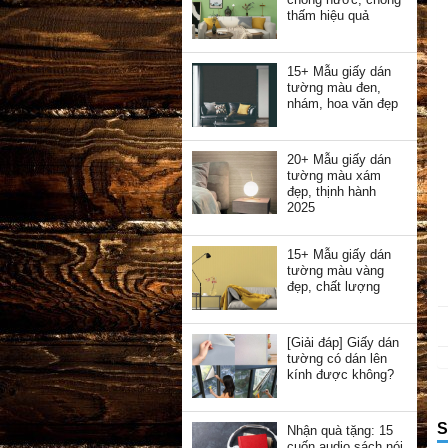
thấm hiệu quả
15+ Mẫu giấy dán
tường màu đen,
nhám, hoa văn đẹp
20+ Mẫu giấy dán
tường màu xám
đẹp, thịnh hành
2025
15+ Mẫu giấy dán
tường màu vàng
đẹp, chất lượng
[Giải đáp] Giấy dán
tường có dán lên
kính được không?
S
Nhận quà tặng: 15
cuốn audio sách nói