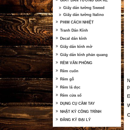
GIẤY DÁN TƯỜNG GIÁ RẺ
Giấy dán tường Sweed
Giấy dán tường Italino
PHIM CÁCH NHIỆT
Tranh Dán Kính
Decal dán kính
Giấy dán kính mờ
Giấy dán kính phản quang
RÈM VĂN PHÒNG
Rèm cuốn
Rèm gỗ
N
Rèm lá dọc
Rèm cửa sổ
Đ
DỤNG CỤ CẦM TAY
W
NHẬT KÝ CÔNG TRÌNH
C
ĐĂNG KÝ ĐẠI LÝ