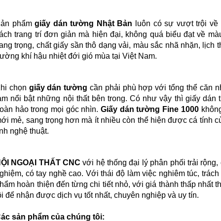
Sản phẩm
giấy dán tường Nhật Bản
luôn có sự vượt trội về
ách trang trí đơn giản mà hiện đại, không quá biểu đạt về mà
ang trọng, chất giấy sần thô dạng vải, màu sắc nhã nhặn, lịch t
rường khí hậu nhiệt đới gió mùa tại Việt Nam.
hi chọn
giấy dán tường
cần phải phù hợp với tổng thể căn n
àm nổi bật những nội thất bên trong. Có như vậy thì giấy dán
oàn hảo trong mọi góc nhìn.
Giấy dán tường Fine 1000
không
ới mẻ, sang trọng hơn mà ít nhiều còn thể hiện được cá tính 
ính nghệ thuật.
ỘI NGOẠI THẤT CNC
với hệ thống đại lý phân phối trải rộng,
ghiệm, có tay nghề cao. Với thái độ làm việc nghiêm túc, trác
hẩm hoàn thiện đến từng chi tiết nhỏ, với giá thành thấp nhất 
ôi để nhận được dịch vụ tốt nhất, chuyên nghiệp và uy tín.
ác sản phẩm của chúng tôi: