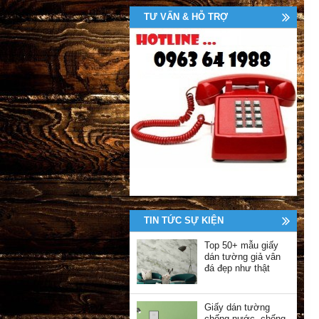
TƯ VẤN & HỖ TRỢ
TIN TỨC SỰ KIỆN
Top 50+ mẫu giấy
dán tường giả vân
đá đẹp như thật
Giấy dán tường
chống nước, chống