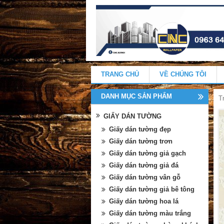
TRANG CHỦ
VỀ CHÚNG TÔI
DANH MỤC SẢN PHẨM
T
GIẤY DÁN TƯỜNG
Giấy dán tường đẹp
Giấy dán tường trơn
Giấy dán tường giả gạch
Giấy dán tường giả đá
Giấy dán tường vân gỗ
Giấy dán tường giả bê tông
Giấy dán tường hoa lá
Giấy dán tường màu trắng