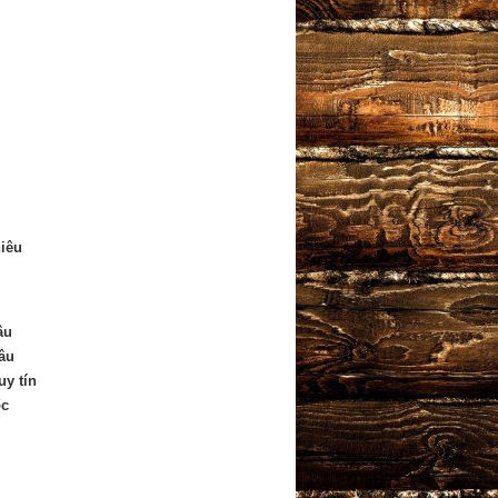
iêu
âu
âu
uy tín
ốc