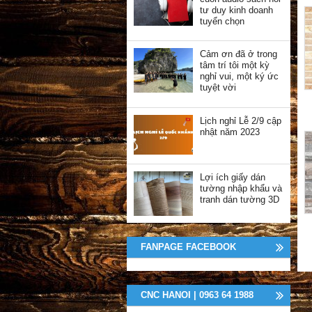
tư duy kinh doanh
tuyển chọn
Cảm ơn đã ở trong
tâm trí tôi một kỳ
nghỉ vui, một ký ức
tuyệt vời
Lịch nghỉ Lễ 2/9 cập
nhật năm 2023
Lợi ích giấy dán
tường nhập khẩu và
tranh dán tường 3D
FANPAGE FACEBOOK
CNC HANOI | 0963 64 1988