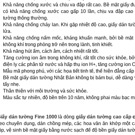
Khả năng chống xước và chịu va đập rất cao. Bề mặt giấy đư
có khả năng chống xước cao gấp 10 lần, chịu va đập cao g
tường thông thường.
Khả năng chống cháy lan. Khi gặp nhiệt độ cao, giấy dán tư
lửa.
Khả năng chống nấm mốc, kháng khuẩn mạnh, bởi bề mặt g
không khí trong phòng trở nên trong lành, tinh khiết.
Khả năng hút ẩm, cách âm, cách nhiệt rất tốt.
Tăng cường ion âm trong không khí, rất tốt cho sức khỏe, bở
điện ly các phân tử nước và hấp thụ ion H+, tăng cường ion O
Mẫu mã phong phú, với các họa tiết tinh tế, thể hiện đẳng cấp 
Bề mặt giấy dán tường Nhật Bản không bị bám bụi, dễ dàng v
tẩy nhẹ.
Thân thiện với môi trường và sức khỏe.
Màu sắc tự nhiên, độ bền trên 10 năm, không phai màu bạc m
iấy dán tường Fine 1000
là dòng
giấy dán tường cao cấp
c
eo chuyên dụng, dán chồng mép, các hoa văn ăn khớp một c
ộp, vệ sinh bề mặt giấy bằng nước sạch để độ bền giấy dán tư