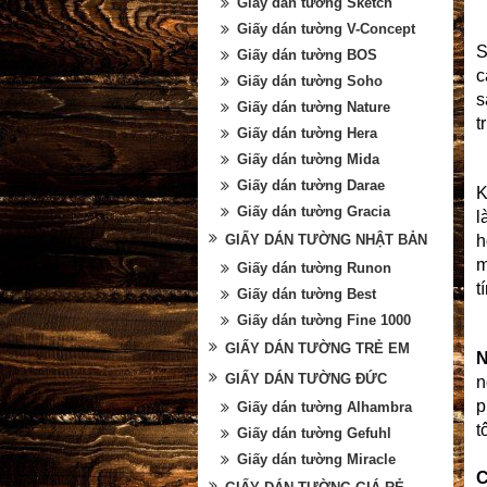
Giấy dán tường Sketch
Giấy dán tường V-Concept
Giấy dán tường BOS
c
Giấy dán tường Soho
s
Giấy dán tường Nature
t
Giấy dán tường Hera
Giấy dán tường Mida
Giấy dán tường Darae
K
Giấy dán tường Gracia
l
GIẤY DÁN TƯỜNG NHẬT BẢN
h
m
Giấy dán tường Runon
t
Giấy dán tường Best
Giấy dán tường Fine 1000
GIẤY DÁN TƯỜNG TRẺ EM
N
GIẤY DÁN TƯỜNG ĐỨC
n
p
Giấy dán tường Alhambra
t
Giấy dán tường Gefuhl
Giấy dán tường Miracle
C