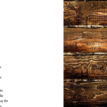
u
i
âu
âu
uy tín
ốc