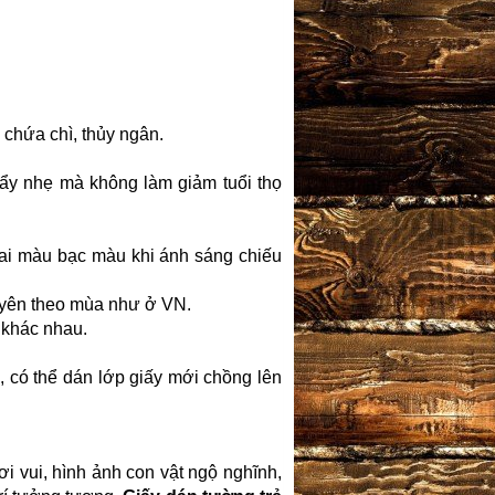
 chứa chì, thủy ngân.
ẩy nhẹ mà không làm giảm tuổi thọ
hai màu bạc màu khi ánh sáng chiếu
xuyên theo mùa như ở VN.
 khác nhau.
i, có thể dán lớp giấy mới chồng lên
i vui, hình ảnh con vật ngộ nghĩnh,