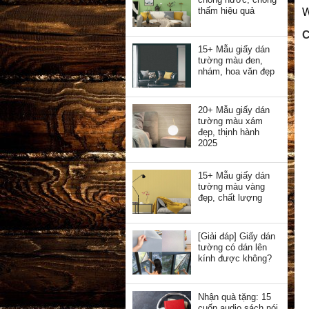
thấm hiệu quả
W
C
15+ Mẫu giấy dán
tường màu đen,
nhám, hoa văn đẹp
20+ Mẫu giấy dán
tường màu xám
đẹp, thịnh hành
2025
15+ Mẫu giấy dán
tường màu vàng
đẹp, chất lượng
[Giải đáp] Giấy dán
tường có dán lên
kính được không?
Nhận quà tặng: 15
cuốn audio sách nói