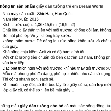
hông tin sản phẩm
giấy dán tường trẻ em Dream World
Nhà máy sản xuất: ShinHan, Hàn Quốc.
Năm sản xuất: 2015
Kích thước cuộn: 1,06×15,6 m (16,5 m2)
Chất liệu giấy thân thiện với môi trường, chống dội âm, không
Bề mặt phủ lớp Vinyl, chống trầy xước.
không thấm nước. Dễ dàng lau rửa bằng khăn ướt và chất t
của giấy.
Khả năng chịu kiềm, Axit và có độ bám dính tốt.
Với chất lượng tiêu chuẩn độ bền đạt trên 10 năm, không p
vào trực tiếp.
Đặc biệt thích nghi với môi trường khí hậu thay đổi thường 
Mẫu mã phong phú đa dạng, phù hợp nhiều nhu cầu sử dụng
Thi công nhanh gọn, sạch sẽ.
Khi muốn thay đổi, có thể bóc lấy lớp giấy cũ ra, dán lớp mớ
lớp giấy cũ, có thể sơn lên bề mặt giấy…
Những mẫu
giấy dán tường cho bé
có màu sắc sống động, tươ