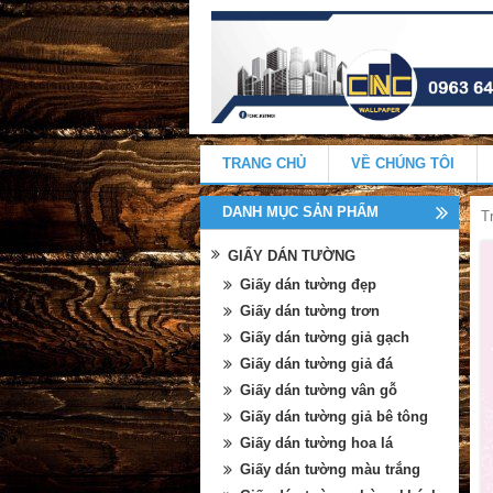
TRANG CHỦ
VỀ CHÚNG TÔI
DANH MỤC SẢN PHẨM
T
GIẤY DÁN TƯỜNG
Giấy dán tường đẹp
Giấy dán tường trơn
Giấy dán tường giả gạch
Giấy dán tường giả đá
Giấy dán tường vân gỗ
Giấy dán tường giả bê tông
Giấy dán tường hoa lá
Giấy dán tường màu trắng