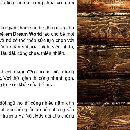
cổ tích, lâu đài, công chúa, với gam
ời gian chăm sóc bé, thời gian chủ
trẻ em Dream World
tạo cho bé một
à bé có thể thỏa sức lựa chọn với
nh nhân vật hoạt hình, siêu nhân,
lâu đài, công chúa, thiên nhiên.
ệt vời, mang đến cho bé một không
. Với thời gian thi công nhanh gọn,
g tới sức khỏe của bé nữa.
 đội ngũ thợ thi công nhiều năm kinh
h nhiệm chúng tôi tạo nên những sản
thị trường Hà Nội. Hãy gọi cho chúng