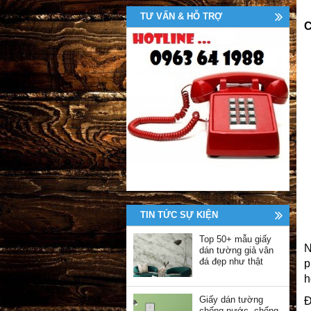
TƯ VẤN & HỖ TRỢ
C
TIN TỨC SỰ KIỆN
Top 50+ mẫu giấy
N
dán tường giả vân
đá đẹp như thật
h
Giấy dán tường
Đ
chống nước, chống