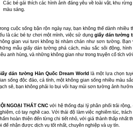
Các bé gái thích các hình ảnh đáng yêu về loài vật, khu rừng 
màu sáng.
rong cuộc sống bận rộn ngày nay, bạn không thể dành nhiều th
ếu là các bé tự chơi một mình, việc sử dụng
giấy dán tường 
hông gian vui tươi không bị nhàm chán như sơn tường. Bạn v
hững mẫu giấy dán tường phá cách, màu sắc sôi động, hình ả
iêu anh hùng, và những không gian như trong truyện cổ tích với 
iấy dán tường Hàn Quốc
Dream World
là một lựa chọn tuy
ian sống độc đáo, cá tính, một không gian sống nhiều màu sắc
ạch sẽ, bạn không phải lo bụi vôi hay mùi sơn tường ảnh hưởn
ỘI NGOẠI THẤT CNC
với hệ thống đại lý phân phối trải rộng,
NHẬN ƯU ĐÃI
ghiệm, có tay nghề cao. Với thái độ làm việc nghiêm túc, trác
hẩm hoàn thiện đến từng chi tiết nhỏ, với giá thành thấp nhất 
ôi để nhận được dịch vụ tốt nhất, chuyên nghiệp và uy tín.
✕
ĐIỀN FORM & CHAT NGAY