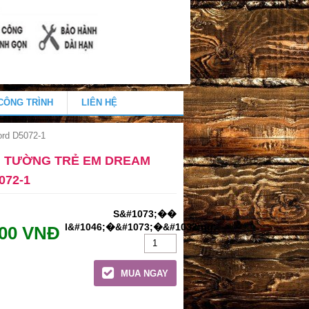
CÔNG TRÌNH
LIÊN HỆ
rd D5072-1
N TƯỜNG TRẺ EM DREAM
072-1
000 VNĐ
MUA NGAY