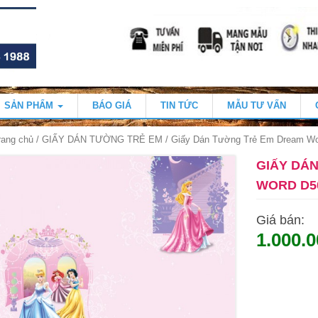
SẢN PHẨM
BÁO GIÁ
TIN TỨC
MẪU TƯ VẤN
rang chủ
/
GIẤY DÁN TƯỜNG TRẺ EM
/ Giấy Dán Tường Trẻ Em Dream Wo
GIẤY DÁ
WORD D5
Giá bán:
1.000.