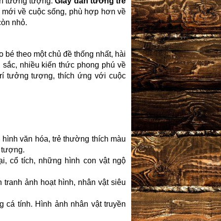
trí tưởng tượng.
Giấy dán tường trẻ
n mới về cuộc sống, phù hợp hơn về
còn nhỏ.
o bé theo một chủ đề thống nhất, hài
 sắc, nhiều kiến thức phong phú về
trí tưởng tượng, thích ứng với cuộc
i hình văn hóa, trẻ thường thích màu
g tượng.
i, cổ tích, những hình con vật ngộ
h tranh ảnh hoạt hình, nhân vật siêu
g cá tính. Hình ảnh nhân vật truyền