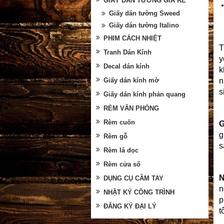
GIẤY DÁN TƯỜNG GIÁ RẺ
Giấy dán tường Sweed
Giấy dán tường Italino
PHIM CÁCH NHIỆT
T
Tranh Dán Kính
y
Decal dán kính
k
n
Giấy dán kính mờ
s
Giấy dán kính phản quang
RÈM VĂN PHÒNG
Rèm cuốn
G
g
Rèm gỗ
s
Rèm lá dọc
Rèm cửa sổ
N
DỤNG CỤ CẦM TAY
n
NHẬT KÝ CÔNG TRÌNH
p
ĐĂNG KÝ ĐẠI LÝ
t