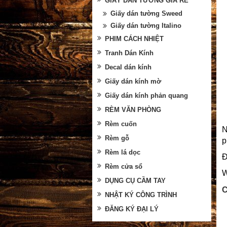
GIẤY DÁN TƯỜNG GIÁ RẺ
Giấy dán tường Sweed
Giấy dán tường Italino
PHIM CÁCH NHIỆT
Tranh Dán Kính
Decal dán kính
Giấy dán kính mờ
Giấy dán kính phản quang
RÈM VĂN PHÒNG
Rèm cuốn
N
Rèm gỗ
Rèm lá dọc
Đ
Rèm cửa sổ
W
DỤNG CỤ CẦM TAY
C
NHẬT KÝ CÔNG TRÌNH
ĐĂNG KÝ ĐẠI LÝ