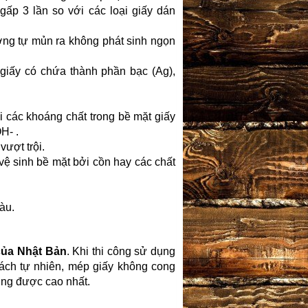
ấp 3 lần so với các loại giấy dán
ờng tự mủn ra không phát sinh ngọn
iấy có chứa thành phần bạc (Ag),
i các khoáng chất trong bề mặt giấy
H- .
vượt trội.
ệ sinh bề mặt bởi cồn hay các chất
àu.
ủa Nhật Bản
. Khi thi công sử dụng
ách tự nhiên, mép giấy không cong
ờng được cao nhất.