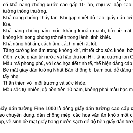
có khả năng chống xước cao gấp 10 lần, chịu va đập cao g
tường thông thường.
Khả năng chống cháy lan. Khi gặp nhiệt độ cao, giấy dán tư
lửa.
Khả năng chống nấm mốc, kháng khuẩn mạnh, bởi bề mặt g
không khí trong phòng trở nên trong lành, tinh khiết.
Khả năng hút ẩm, cách âm, cách nhiệt rất tốt.
Tăng cường ion âm trong không khí, rất tốt cho sức khỏe, bở
điện ly các phân tử nước và hấp thụ ion H+, tăng cường ion O
Mẫu mã phong phú, với các họa tiết tinh tế, thể hiện đẳng cấp 
Bề mặt giấy dán tường Nhật Bản không bị bám bụi, dễ dàng v
tẩy nhẹ.
Thân thiện với môi trường và sức khỏe.
Màu sắc tự nhiên, độ bền trên 10 năm, không phai màu bạc m
iấy dán tường Fine 1000
là dòng
giấy dán tường cao cấp
c
eo chuyên dụng, dán chồng mép, các hoa văn ăn khớp một c
ộp, vệ sinh bề mặt giấy bằng nước sạch để độ bền giấy dán tư