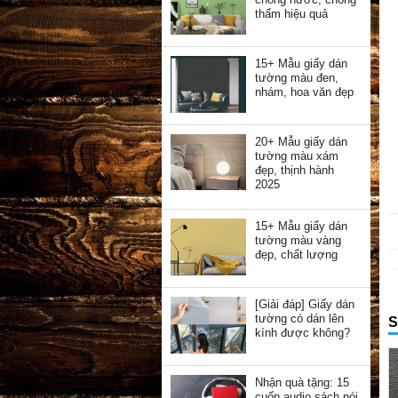
thấm hiệu quả
15+ Mẫu giấy dán
tường màu đen,
nhám, hoa văn đẹp
20+ Mẫu giấy dán
tường màu xám
đẹp, thịnh hành
2025
15+ Mẫu giấy dán
tường màu vàng
đẹp, chất lượng
[Giải đáp] Giấy dán
tường có dán lên
S
kính được không?
Nhận quà tặng: 15
cuốn audio sách nói