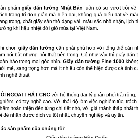
Sản phẩm
giấy dán tường Nhật Bản
luôn có sự vượt trội về
ách trang trí đơn giản mà hiện đại, không quá biểu đạt về mà
ang trọng, chất giấy sần thô dạng vải, màu sắc nhã nhặn, lịch t
rường khí hậu nhiệt đới gió mùa tại Việt Nam.
hi chọn
giấy dán tường
cần phải phù hợp với tổng thể căn n
àm nổi bật những nội thất bên trong. Có như vậy thì giấy dán
oàn hảo trong mọi góc nhìn.
Giấy dán tường Fine 1000
không
ới mẻ, sang trọng hơn mà ít nhiều còn thể hiện được cá tính 
ính nghệ thuật.
ỘI NGOẠI THẤT CNC
với hệ thống đại lý phân phối trải rộng,
ghiệm, có tay nghề cao. Với thái độ làm việc nghiêm túc, trác
hẩm hoàn thiện đến từng chi tiết nhỏ, với giá thành thấp nhất 
ôi để nhận được dịch vụ tốt nhất, chuyên nghiệp và uy tín.
ác sản phẩm của chúng tôi:
Giấy dán tường Hàn Quốc