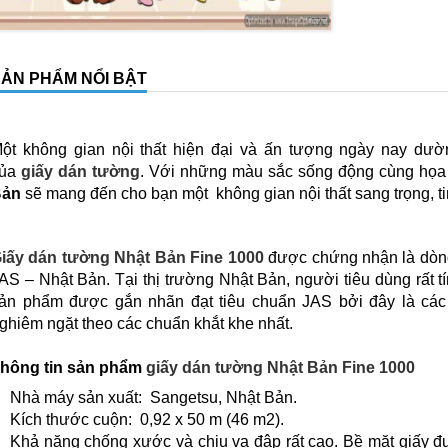
ẢN PHẨM NỔI BẬT
ột không gian nội thất hiện đại và ấn tượng ngày nay dườ
của
giấy dán tường
. Với những màu sắc sống động cùng họa t
Bản
sẽ mang đến cho bạn một không gian nội thất sang trọng, ti
iấy dán tường Nhật Bản
Fine 1000
được chứng nhận là dòng
AS – Nhật Bản. Tại thị trường Nhật Bản, người tiêu dùng rất 
ản phẩm được gắn nhãn đạt tiêu chuẩn JAS bởi đây là cá
ghiêm ngặt theo các chuẩn khắt khe nhất.
hông tin sản phẩm
giấy dán tường Nhật Bản Fine 1000
Nhà máy sản xuất: Sangetsu, Nhật Bản.
Kích thước cuộn: 0,92 x 50 m (46 m2).
Khả năng chống xước và chịu va đập rất cao. Bề mặt giấy đư