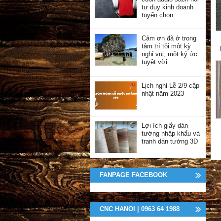
tư duy kinh doanh
tuyển chọn
Cảm ơn đã ở trong
tâm trí tôi một kỳ
nghỉ vui, một ký ức
tuyệt vời
Lịch nghỉ Lễ 2/9 cập
nhật năm 2023
Lợi ích giấy dán
tường nhập khẩu và
tranh dán tường 3D
FANPAGE FACEBOOK
CNC HANOI | 0963 64 1988