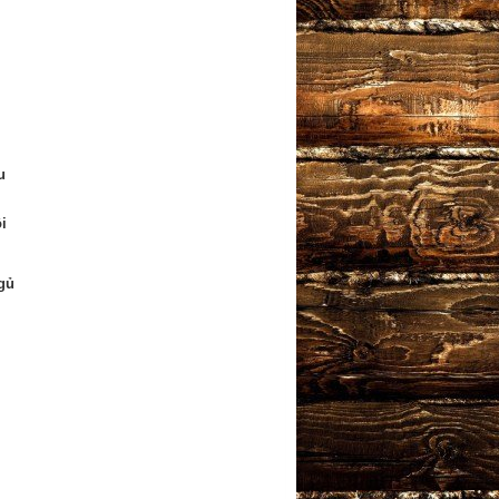
u
i
gủ