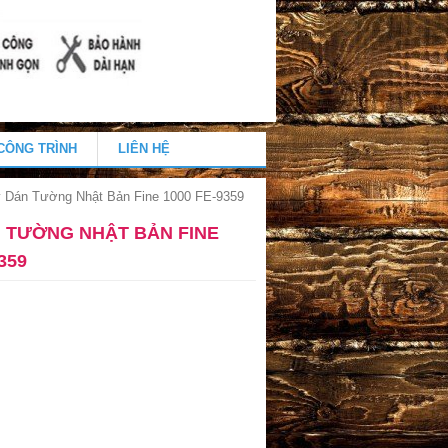
CÔNG TRÌNH
LIÊN HỆ
y Dán Tường Nhật Bản Fine 1000 FE-9359
N TƯỜNG NHẬT BẢN FINE
359