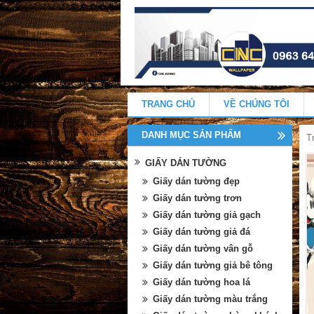
TRANG CHỦ
VỀ CHÚNG TÔI
DANH MỤC SẢN PHẨM
T
GIẤY DÁN TƯỜNG
Giấy dán tường đẹp
Giấy dán tường trơn
Giấy dán tường giả gạch
Giấy dán tường giả đá
Giấy dán tường vân gỗ
Giấy dán tường giả bê tông
Giấy dán tường hoa lá
Giấy dán tường màu trắng