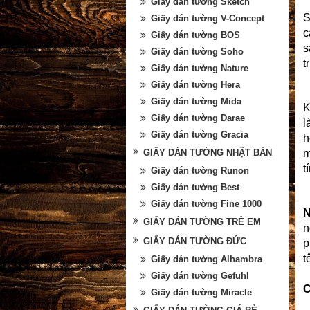
Giấy dán tường Sketch
Giấy dán tường V-Concept
c
Giấy dán tường BOS
s
Giấy dán tường Soho
t
Giấy dán tường Nature
Giấy dán tường Hera
Giấy dán tường Mida
K
Giấy dán tường Darae
l
Giấy dán tường Gracia
h
GIẤY DÁN TƯỜNG NHẬT BẢN
m
t
Giấy dán tường Runon
Giấy dán tường Best
Giấy dán tường Fine 1000
N
GIẤY DÁN TƯỜNG TRẺ EM
n
GIẤY DÁN TƯỜNG ĐỨC
p
t
Giấy dán tường Alhambra
Giấy dán tường Gefuhl
C
Giấy dán tường Miracle