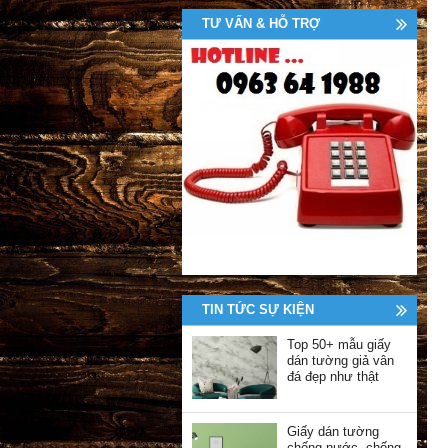
TƯ VẤN & HỖ TRỢ
TIN TỨC SỰ KIỆN
Top 50+ mẫu giấy
dán tường giả vân
đá đẹp như thật
Giấy dán tường
chống nước, chống