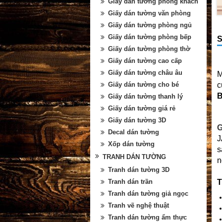
Giấy dán tường phòng khách
Giấy dán tường văn phòng
Giấy dán tường phòng ngủ
Giấy dán tường phòng bếp
S
Giấy dán tường phòng thờ
Giấy dán tường cao cấp
Giấy dán tường châu âu
M
Giấy dán tường cho bé
Giấy dán tường thanh lý
Giấy dán tường giá rẻ
Giấy dán tường 3D
G
Decal dán tường
J
Xốp dán tường
s
TRANH DÁN TƯỜNG
n
Tranh dán tường 3D
Tranh dán trần
T
Tranh dán tường giả ngọc
Tranh vẽ nghệ thuật
Tranh dán tường ẩm thực