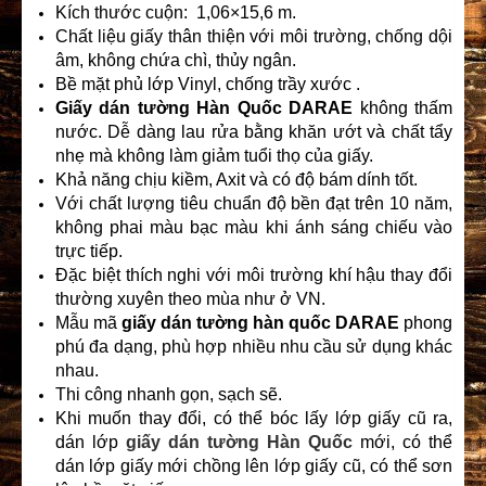
Kích thước cuộn: 1,06×15,6 m.
Chất liệu giấy thân thiện với môi trường, chống dội
âm, không chứa chì, thủy ngân.
Bề mặt phủ lớp Vinyl, chống trầy xước .
Giấy dán tường Hàn Quốc
DARAE
không thấm
nước. Dễ dàng lau rửa bằng khăn ướt và chất tẩy
nhẹ mà không làm giảm tuổi thọ của giấy.
Khả năng chịu kiềm, Axit và có độ bám dính tốt.
Với chất lượng tiêu chuẩn độ bền đạt trên 10 năm,
không phai màu bạc màu khi ánh sáng chiếu vào
trực tiếp.
Đặc biệt thích nghi với môi trường khí hậu thay đổi
thường xuyên theo mùa như ở VN.
Mẫu mã
giấy dán tường hàn quốc
DARAE
phong
phú đa dạng, phù hợp nhiều nhu cầu sử dụng khác
nhau.
Thi công nhanh gọn, sạch sẽ.
Khi muốn thay đổi, có thể bóc lấy lớp giấy cũ ra,
dán lớp
giấy dán tường Hàn Quốc
mới, có thể
dán lớp giấy mới chồng lên lớp giấy cũ, có thể sơn