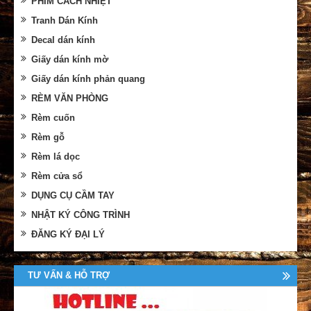
PHIM CÁCH NHIỆT
Tranh Dán Kính
Decal dán kính
Giấy dán kính mờ
Giấy dán kính phản quang
RÈM VĂN PHÒNG
Rèm cuốn
Rèm gỗ
Rèm lá dọc
Rèm cửa sổ
DỤNG CỤ CẦM TAY
NHẬT KÝ CÔNG TRÌNH
ĐĂNG KÝ ĐẠI LÝ
TƯ VẤN & HỖ TRỢ