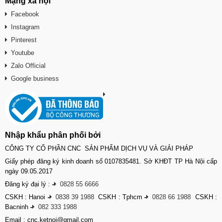
Mạng xã hội
Facebook
Instagram
Pinterest
Youtube
Zalo Official
Google business
Nhập khẩu phân phối bởi
CÔNG TY CỔ PHẦN CNC SẢN PHẨM DỊCH VỤ VÀ GIẢI PHÁP
Giấy phép đăng ký kinh doanh số 0107835481. Sở KHĐT TP Hà Nội cấp
ngày 09.05.2017
Đăng ký đại lý :
-
0828 55 6666
CSKH : Hanoi
-
0838 39 1988
CSKH : Tphcm
-
0828 66 1988
CSKH :
Bacninh
-
082 333 1988
Email : cnc.ketnoi@gmail.com