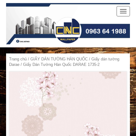
Toggle
naviga
Trang chủ
/
GIẤY DÁN TƯỜNG HÀN QUỐC
/
Giấy dán tường
Darae
/ Giấy Dán Tường Hàn Quốc DARAE 1735-2