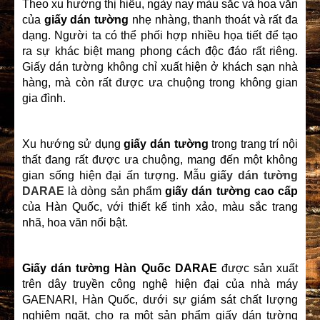
Theo xu hướng thị hiếu, ngày nay màu sắc và hoa văn
của
giấy dán tường
nhẹ nhàng, thanh thoát và rất đa
dạng. Người ta có thể phối hợp nhiều họa tiết để tạo
ra sự khác biệt mang phong cách độc đáo rất riêng.
Giấy dán tường không chỉ xuất hiện ở khách sạn nhà
hàng, mà còn rất được ưa chuộng trong không gian
gia đình.
Xu hướng sử dụng
giấy dán tường
trong trang trí nội
thất đang rất được ưa chuộng, mang đến một không
gian sống hiện đại ấn tượng. Mẫu
giấy dán tường
DARAE
là dòng sản phẩm
giấy dán tường cao cấp
của Hàn Quốc, với thiết kế tinh xảo, màu sắc trang
nhã, hoa văn nổi bật.
Giấy dán tường Hàn Quốc DARAE
được sản xuất
trên dây truyền công nghệ hiện đại của nhà máy
GAENARI, Hàn Quốc, dưới sự giám sát chất lượng
nghiêm ngặt, cho ra một sản phẩm giấy dán tường