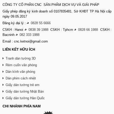
CÔNG TY CỔ PHẦN CNC SẢN PHẨM DỊCH VỤ VÀ GIẢI PHÁP
Giấy phép đăng ký kinh doanh số 0107835481. Sở KHĐT TP Hà Nội cấp
ngày 09.05.2017
Đăng ký đại lý :
-
0828 55 6666
CSKH : Hanoi
-
0838 39 1988
CSKH : Tphcm
-
0828 66 1988
CSKH :
Bacninh
-
082 333 1988
Email : cnc.ketnoi@gmail.com
LIÊN KẾT HỮU ÍCH
Tranh dán tường 3D
Rèm cuốn văn phòng
Dán kính văn phòng
Dán phim cách nhiệt
Giấy dán tường trẻ em
Giấy dán tường Nhật Bản
Giấy dán tường Hàn Quốc
CHI NHÁNH PHÍA NAM