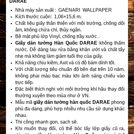
DARAE
Nhà máy sản xuất : GAENARI WALLPAPER
Kích thước cuộn: 1,06×15,6 m.
Chất liệu giấy thân thiện với môi trường, chống dội
âm, không chứa chì, thủy ngân.
Bề mặt phủ lớp Vinyl, chống trầy xước .
Giấy dán tường Hàn Quốc
DARAE
không thấm
nước. Dễ dàng lau rửa bằng khăn ướt và chất tẩy
nhẹ mà không làm giảm tuổi thọ của giấy.
Khả năng chịu kiềm, Axit và có độ bám dính tốt.
Với chất lượng tiêu chuẩn độ bền đạt trên 10 năm,
không phai màu bạc màu khi ánh sáng chiếu vào
trực tiếp.
Đặc biệt thích nghi với môi trường khí hậu thay đổi
thường xuyên theo mùa như ở VN.
Mẫu mã
giấy dán tường hàn quốc
DARAE
phong
phú đa dạng, phù hợp nhiều nhu cầu sử dụng khác
nhau.
Thi công nhanh gọn, sạch sẽ.
Khi muốn thay đổi, có thể bóc lấy lớp giấy cũ ra,