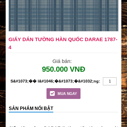
GIẤY DÁN TƯỜNG HÀN QUỐC DARAE 1787-
4
Giá bán:
950.000 VNĐ
MUA NGAY
SẢN PHẨM NỔI BẬT