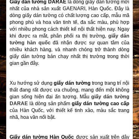
Giấy dán tường
DARAE
là dòng giấy dán tường mới
nhất của nhà sản xuất GAENARI, Hàn Quốc. Đây là
dòng giấy dán tường có chất lượng cao cấp, mẫu mã
phong phú và hoa văn tinh tế, đa sắc màu, phù hợp
với nhiều phong cách thiết kế nội thất hiện nay. Ngay
khi được ra mắt, phân phối ra thị trường,
giấy dán
tường hàn quốc
đã nhận được sự quan tâm của
nhiều khách hàng, và nhanh chóng trở thành dòng
giấy dán tường bán chạy nhất thị trường trong thời
gian gần đây.
Xu hướng sử dụng
giấy dán tường
trong trang trí nội
thất đang rất được ưa chuộng, mang đến một không
gian sống hiện đại ấn tượng. Mẫu
giấy dán tường
DARAE
là dòng sản phẩm
giấy dán tường cao cấp
của Hàn Quốc, với thiết kế tinh xảo, màu sắc trang
nhã, hoa văn nổi bật.
Giấy dán tường Hàn Quốc
được sản xuất trên dây