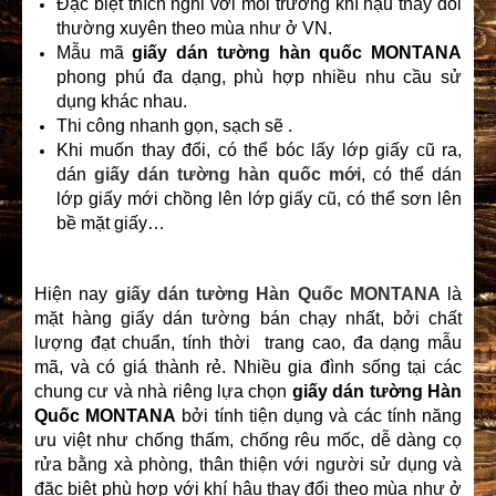
Đặc biệt thích nghi với môi trường khí hậu thay đổi
thường xuyên theo mùa như ở VN.
Mẫu mã
giấy dán tường hàn quốc
MONTANA
phong phú đa dạng, phù hợp nhiều nhu cầu sử
dụng khác nhau.
Thi công nhanh gọn, sạch sẽ .
Khi muốn thay đổi, có thể bóc lấy lớp giấy cũ ra,
dán
giấy dán tường hàn quốc mới
, có thể dán
lớp giấy mới chồng lên lớp giấy cũ, có thể sơn lên
bề mặt giấy…
Hiện nay
giấy dán tường Hàn Quốc
MONTANA
là
mặt hàng giấy dán tường bán chạy nhất, bởi chất
lượng đạt chuẩn, tính thời trang cao, đa dạng mẫu
mã, và có giá thành rẻ. Nhiều gia đình sống tại các
chung cư và nhà riêng lựa chọn
giấy dán tường Hàn
Quốc
MONTANA
bởi tính tiện dụng và các tính năng
ưu việt như chống thấm, chống rêu mốc, dễ dàng cọ
rửa bằng xà phòng, thân thiện với người sử dụng và
đặc biệt phù hợp với khí hậu thay đổi theo mùa như ở