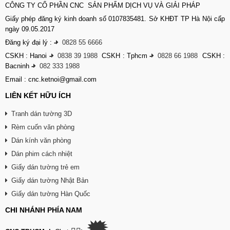
CÔNG TY CỔ PHẦN CNC SẢN PHẨM DỊCH VỤ VÀ GIẢI PHÁP
Giấy phép đăng ký kinh doanh số 0107835481. Sở KHĐT TP Hà Nội cấp
ngày 09.05.2017
Đăng ký đại lý :
-
0828 55 6666
CSKH : Hanoi
-
0838 39 1988
CSKH : Tphcm
-
0828 66 1988
CSKH :
Bacninh
-
082 333 1988
Email : cnc.ketnoi@gmail.com
LIÊN KẾT HỮU ÍCH
Tranh dán tường 3D
Rèm cuốn văn phòng
Dán kính văn phòng
Dán phim cách nhiệt
Giấy dán tường trẻ em
Giấy dán tường Nhật Bản
Giấy dán tường Hàn Quốc
CHI NHÁNH PHÍA NAM
🗯