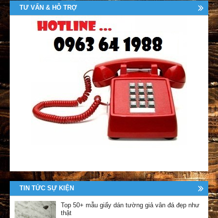
TƯ VẤN & HỖ TRỢ
TIN TỨC SỰ KIỆN
Top 50+ mẫu giấy dán tường giả vân đá đẹp như
thật