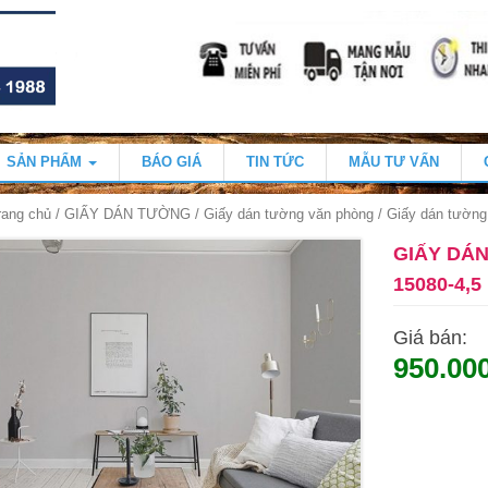
SẢN PHẨM
BÁO GIÁ
TIN TỨC
MẪU TƯ VẤN
rang chủ
/
GIẤY DÁN TƯỜNG
/
Giấy dán tường văn phòng
/ Giấy dán tường
GIẤY DÁ
15080-4,5
Giá bán:
950.00