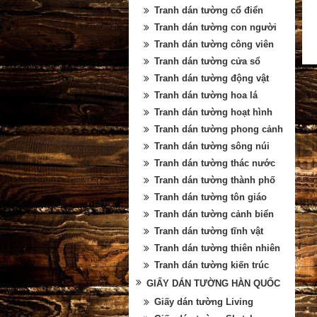
Tranh dán tường cổ điển
Tranh dán tường con người
Tranh dán tường công viên
Tranh dán tường cửa sổ
Tranh dán tường động vật
Tranh dán tường hoa lá
Tranh dán tường hoạt hình
Tranh dán tường phong cảnh
Tranh dán tường sông núi
Tranh dán tường thác nước
Tranh dán tường thành phố
Tranh dán tường tôn giáo
Tranh dán tường cảnh biển
Tranh dán tường tĩnh vật
Tranh dán tường thiên nhiên
Tranh dán tường kiến trúc
GIẤY DÁN TƯỜNG HÀN QUỐC
Giấy dán tường Living