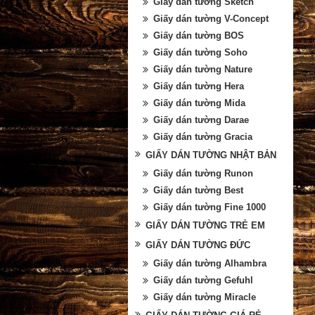
Giấy dán tường Sketch
Giấy dán tường V-Concept
Giấy dán tường BOS
Giấy dán tường Soho
Giấy dán tường Nature
Giấy dán tường Hera
Giấy dán tường Mida
Giấy dán tường Darae
Giấy dán tường Gracia
GIẤY DÁN TƯỜNG NHẬT BẢN
Giấy dán tường Runon
Giấy dán tường Best
Giấy dán tường Fine 1000
GIẤY DÁN TƯỜNG TRẺ EM
GIẤY DÁN TƯỜNG ĐỨC
Giấy dán tường Alhambra
Giấy dán tường Gefuhl
Giấy dán tường Miracle