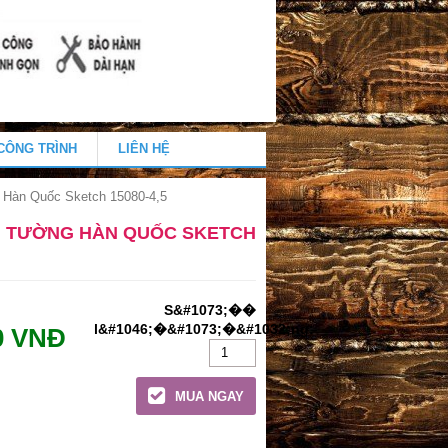
CÔNG TRÌNH
LIÊN HỆ
 Hàn Quốc Sketch 15080-4,5
N TƯỜNG HÀN QUỐC SKETCH
0 VNĐ
MUA NGAY