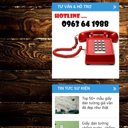
TƯ VẤN & HỖ TRỢ
TIN TỨC SỰ KIỆN
Top 50+ mẫu giấy
dán tường giả vân
đá đẹp như thật
Giấy dán tường
chống nước, chống