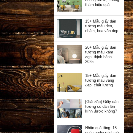
thấm hiệu quả
15+ Mẫu giấy dán
tường màu đen,
nhám, hoa văn đẹp
20+ Mẫu giấy dán
tường màu xám
đẹp, thịnh hành
2025
15+ Mẫu giấy dán
tường màu vàng
đẹp, chất lượng
[Giải đáp] Giấy dán
tường có dán lên
kính được không?
Nhận quà tặng: 15
cuốn audio sách nói