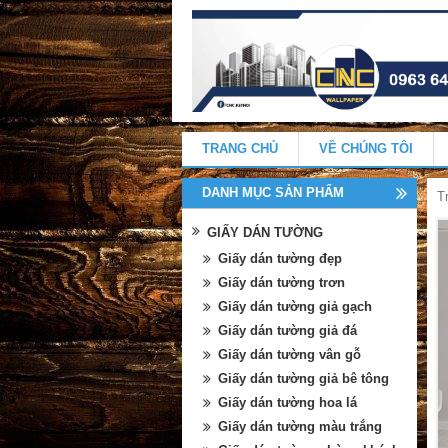
TRANG CHỦ
VỀ CHÚNG TÔI
DANH MỤC SẢN PHẨM
T
GIẤY DÁN TƯỜNG
Giấy dán tường đẹp
Giấy dán tường trơn
Giấy dán tường giả gạch
Giấy dán tường giả đá
Giấy dán tường vân gỗ
Giấy dán tường giả bê tông
Giấy dán tường hoa lá
Giấy dán tường màu trắng