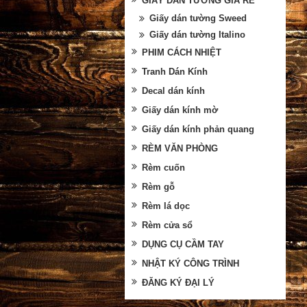
GIẤY DÁN TƯỜNG GIÁ RẺ
Giấy dán tường Sweed
Giấy dán tường Italino
PHIM CÁCH NHIỆT
Tranh Dán Kính
Decal dán kính
Giấy dán kính mờ
Giấy dán kính phản quang
RÈM VĂN PHÒNG
Rèm cuốn
Rèm gỗ
Rèm lá dọc
Rèm cửa sổ
DỤNG CỤ CẦM TAY
NHẬT KÝ CÔNG TRÌNH
ĐĂNG KÝ ĐẠI LÝ