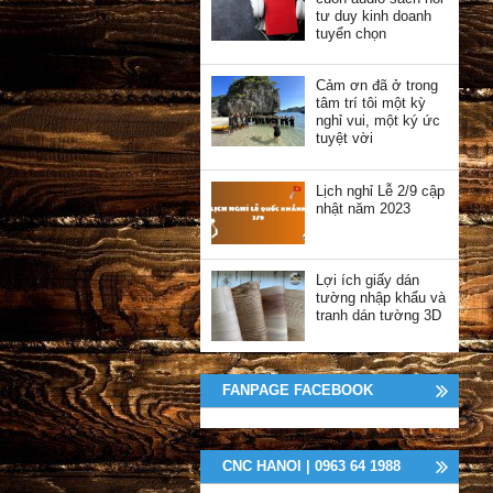
tư duy kinh doanh
tuyển chọn
Cảm ơn đã ở trong
tâm trí tôi một kỳ
nghỉ vui, một ký ức
tuyệt vời
Lịch nghỉ Lễ 2/9 cập
nhật năm 2023
Lợi ích giấy dán
tường nhập khẩu và
tranh dán tường 3D
FANPAGE FACEBOOK
CNC HANOI | 0963 64 1988