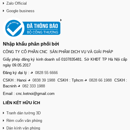
Zalo Official
Google business
Nhập khẩu phân phối bởi
CÔNG TY CỔ PHẦN CNC SẢN PHẨM DỊCH VỤ VÀ GIẢI PHÁP
Giấy phép đăng ký kinh doanh số 0107835481. Sở KHĐT TP Hà Nội cấp
ngày 09.05.2017
Đăng ký đại lý :
-
0828 55 6666
CSKH : Hanoi
-
0838 39 1988
CSKH : Tphcm
-
0828 66 1988
CSKH :
Bacninh
-
082 333 1988
Email : cnc.ketnoi@gmail.com
LIÊN KẾT HỮU ÍCH
Tranh dán tường 3D
Rèm cuốn văn phòng
Dán kính văn phòng