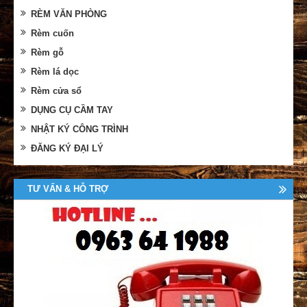
RÈM VĂN PHÒNG
Rèm cuốn
Rèm gỗ
Rèm lá dọc
Rèm cửa sổ
DỤNG CỤ CẦM TAY
NHẬT KÝ CÔNG TRÌNH
ĐĂNG KÝ ĐẠI LÝ
TƯ VẤN & HỖ TRỢ