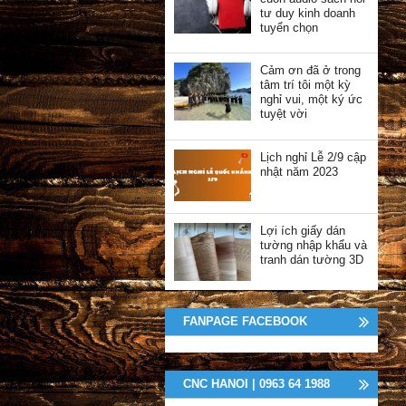
tư duy kinh doanh
tuyển chọn
Cảm ơn đã ở trong
tâm trí tôi một kỳ
nghỉ vui, một ký ức
tuyệt vời
Lịch nghỉ Lễ 2/9 cập
nhật năm 2023
Lợi ích giấy dán
tường nhập khẩu và
tranh dán tường 3D
FANPAGE FACEBOOK
CNC HANOI | 0963 64 1988