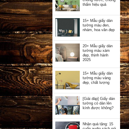
thấm hiệu quả
15+ Mẫu giấy dán
tường màu đen,
nhám, hoa văn đẹp
20+ Mẫu giấy dán
tường màu xám
đẹp, thịnh hành
2025
15+ Mẫu giấy dán
tường màu vàng
đẹp, chất lượng
[Giải đáp] Giấy dán
tường có dán lên
kính được không?
Nhận quà tặng: 15
cuốn audio sách nói