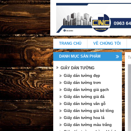
TRANG CHỦ
VỀ CHÚNG TÔI
DANH MỤC SẢN PHẨM
T
GIẤY DÁN TƯỜNG
Giấy dán tường đẹp
Giấy dán tường trơn
Giấy dán tường giả gạch
Giấy dán tường giả đá
Giấy dán tường vân gỗ
Giấy dán tường giả bê tông
Giấy dán tường hoa lá
Giấy dán tường màu trắng