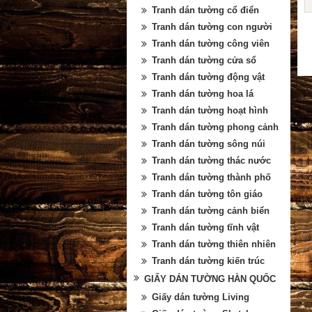
Tranh dán tường cổ điển
Tranh dán tường con người
Tranh dán tường công viên
Tranh dán tường cửa sổ
Tranh dán tường động vật
Tranh dán tường hoa lá
Tranh dán tường hoạt hình
Tranh dán tường phong cảnh
Tranh dán tường sông núi
Tranh dán tường thác nước
Tranh dán tường thành phố
Tranh dán tường tôn giáo
Tranh dán tường cảnh biển
Tranh dán tường tĩnh vật
Tranh dán tường thiên nhiên
Tranh dán tường kiến trúc
GIẤY DÁN TƯỜNG HÀN QUỐC
Giấy dán tường Living