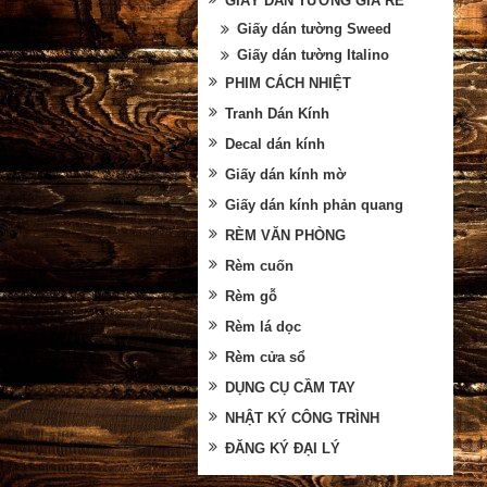
GIẤY DÁN TƯỜNG GIÁ RẺ
Giấy dán tường Sweed
Giấy dán tường Italino
PHIM CÁCH NHIỆT
Tranh Dán Kính
Decal dán kính
Giấy dán kính mờ
Giấy dán kính phản quang
RÈM VĂN PHÒNG
Rèm cuốn
Rèm gỗ
Rèm lá dọc
Rèm cửa sổ
DỤNG CỤ CẦM TAY
NHẬT KÝ CÔNG TRÌNH
ĐĂNG KÝ ĐẠI LÝ