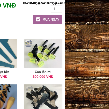
0 VNĐ
MUA NGAY
ựa lớn
Con lăn mí
 VNĐ
100.000 VNĐ