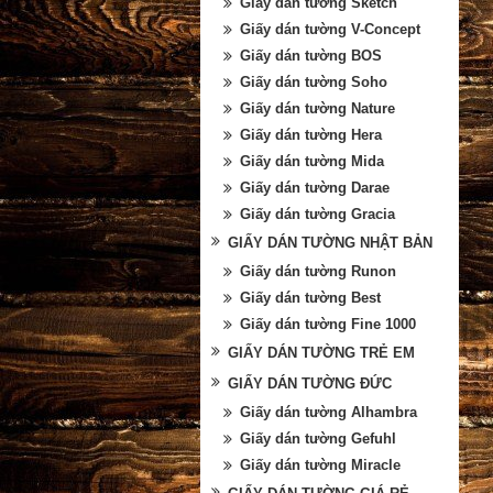
Giấy dán tường Sketch
Giấy dán tường V-Concept
Giấy dán tường BOS
Giấy dán tường Soho
Giấy dán tường Nature
Giấy dán tường Hera
Giấy dán tường Mida
Giấy dán tường Darae
Giấy dán tường Gracia
GIẤY DÁN TƯỜNG NHẬT BẢN
Giấy dán tường Runon
Giấy dán tường Best
Giấy dán tường Fine 1000
GIẤY DÁN TƯỜNG TRẺ EM
GIẤY DÁN TƯỜNG ĐỨC
Giấy dán tường Alhambra
Giấy dán tường Gefuhl
Giấy dán tường Miracle