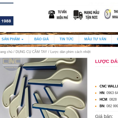
SẢN PHẨM
BÁO GIÁ
TIN TỨC
MẪU TƯ VẤN
rang chủ
/
DỤNG CỤ CẦM TAY
/ Lược dán phim cách nhiệt
LƯỢC DÁ
CNC WALL
HN
:
0963 6
HCM
:
0828 
BN
:
082 99
Giá bán: