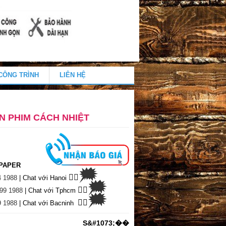
CÔNG TRÌNH
LIÊN HỆ
N PHIM CÁCH NHIỆT
PAPER
🗯
👉🏽
4 1988
| Chat
với Hanoi
🗯
👉🏽
99 1988
| Chat với Tphcm
🗯
👉🏽
9 1988
| Chat với Bacninh