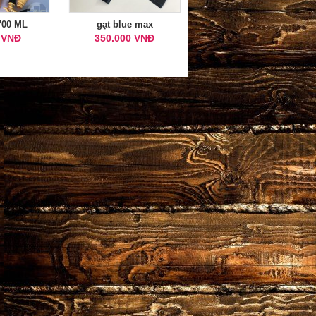
 700 ML
gạt blue max
 VNĐ
350.000 VNĐ