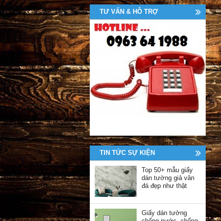
TƯ VẤN & HỖ TRỢ
TIN TỨC SỰ KIỆN
Top 50+ mẫu giấy
dán tường giả vân
đá đẹp như thật
Giấy dán tường
chống nước, chống