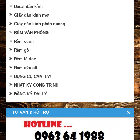
Decal dán kính
Giấy dán kính mờ
Giấy dán kính phản quang
RÈM VĂN PHÒNG
Rèm cuốn
Rèm gỗ
Rèm lá dọc
Rèm cửa sổ
DỤNG CỤ CẦM TAY
NHẬT KÝ CÔNG TRÌNH
ĐĂNG KÝ ĐẠI LÝ
TƯ VẤN & HỖ TRỢ