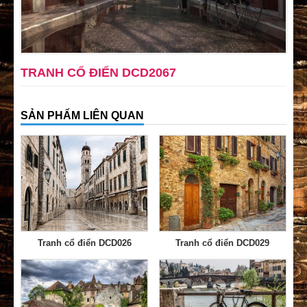
TRANH CỔ ĐIỂN DCD2067
SẢN PHẨM LIÊN QUAN
Tranh cổ điển DCD026
Tranh cổ điển DCD029