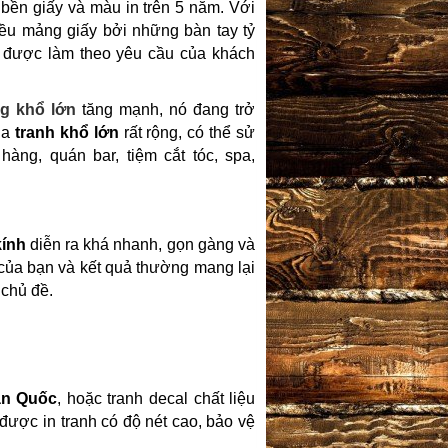
bền giấy và màu in trên 5 năm. Với
ều mảng giấy bởi những bàn tay tỷ
h được làm theo yêu cầu của khách
ng khổ lớn
tăng mạnh, nó đang trở
ủa
tranh khổ lớn
rất rộng, có thể sử
àng, quán bar, tiệm cắt tóc, spa,
kính
diễn ra khá nhanh, gọn gàng và
 của bạn và kết quả thường mang lại
 chủ đề.
n Quốc
, hoặc tranh decal chất liệu
ược in tranh có độ nét cao, bảo vệ