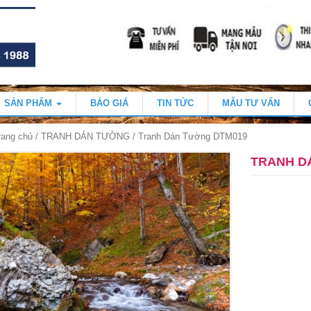
SẢN PHẨM
BÁO GIÁ
TIN TỨC
MẪU TƯ VẤN
rang chủ
/
TRANH DÁN TƯỜNG
/ Tranh Dán Tường DTM019
TRANH D