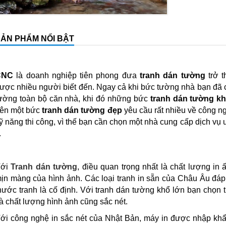
ẢN PHẨM NỔI BẬT
CNC
là doanh nghiệp tiên phong đưa
tranh dán tường
trở t
ược nhiều người biết đến. Ngay cả khi bức tường nhà bạn đã 
ường toàn bộ căn nhà, khi đó những bức
tranh dán tường kh
ên một bức
tranh dán tường đẹp
yêu cầu rất nhiều về công ngh
ỹ năng thi công, vì thế bạn cần chọn một nhà cung cấp dịch vụ
.
Với
Tranh dán tường
, điều quan trọng nhất là chất lượng in
ịn màng của hình ảnh. Các loại tranh in sẵn của Châu Âu đá
hước tranh là cố định. Với tranh dán tường khổ lớn bạn chọn t
à chất lượng hình ảnh cũng sắc nét.
ới công nghệ in sắc nét của Nhật Bản, máy in được nhập khẩu