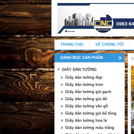
TRANG CHỦ
VỀ CHÚNG TÔI
DANH MỤC SẢN PHẨM
T
GIẤY DÁN TƯỜNG
Giấy dán tường đẹp
Giấy dán tường trơn
Giấy dán tường giả gạch
Giấy dán tường giả đá
Giấy dán tường vân gỗ
Giấy dán tường giả bê tông
Giấy dán tường hoa lá
Giấy dán tường màu trắng