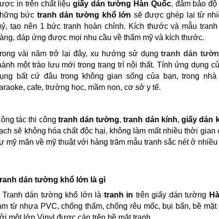
ược in trên chất liệu
giấy dán tường Hàn Quốc
, đảm bảo độ 
hững bức
tranh dán tường khổ lớn
sẽ được ghép lại từ nhi
ỷ, tạo nên 1 bức tranh hoàn chỉnh. Kích thước và mẫu tran
àng, đáp ứng được mọi nhu cầu về thẩm mỹ và kích thước.
rong vài năm trở lại đây, xu hướng sử dụng
tranh dán tườ
hành một trào lưu mới trong trang trí nội thất. Tính ứng dụng c
ụng bất cứ đâu trong không gian sống của bạn, trong nhà h
araoke, cafe, trường học, mầm non, cơ sở y tế.
ông tác thi công
tranh dán tường
,
tranh dán kính
,
giấy dán 
ạch sẽ không hóa chất độc hại, không làm mất nhiều thời gian
ự mỹ mãn về mỹ thuật với hàng trăm mẫu tranh sắc nét ở nhiều
ranh dán tường khổ lớn là gì
 Tranh dán tường khổ lớn là
tranh in
trên giấy dán tường
Hà
àm từ nhựa PVC, chống thấm, chống rêu mốc, bụi bẩn, bề mặt đ
ởi một lớp Vinyl được cán trên bề mặt tranh.