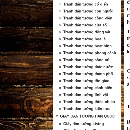
đ
Tranh dán tường cổ điển
n
Tranh dán tường con người
m
Tranh dán tường công viên
h
Tranh dán tường cửa sổ
T
Tranh dán tường động vật
t
Tranh dán tường hoa lá
d
Tranh dán tường hoạt hình
k
Tranh dán tường phong cảnh
Tranh dán tường sông núi
Tranh dán tường thác nước
C
Tranh dán tường thành phố
s
Tranh dán tường tôn giáo
s
Tranh dán tường cảnh biển
Tranh dán tường tĩnh vật
Tranh dán tường thiên nhiên
T
Tranh dán tường kiến trúc
–
GIẤY DÁN TƯỜNG HÀN QUỐC
l
Giấy dán tường Living
b