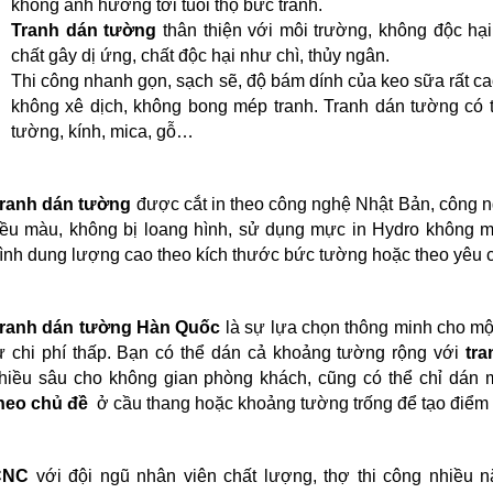
không ảnh hưởng tới tuổi thọ bức tranh.
Tranh dán tường
thân thiện với môi trường, không độc hạ
chất gây dị ứng, chất độc hại như chì, thủy ngân.
Thi công nhanh gọn, sạch sẽ, độ bám dính của keo sữa rất cao
không xê dịch, không bong mép tranh. Tranh dán tường có 
tường, kính, mica, gỗ…
ranh dán tường
được cắt in theo công nghệ Nhật Bản, công n
ều màu, không bị loang hình, sử dụng mực in Hydro không mù
ình dung lượng cao theo kích thước bức tường hoặc theo yêu 
ranh dán tường Hàn Quốc
là sự lựa chọn thông minh cho mộ
ư chi phí thấp. Bạn có thể dán cả khoảng tường rộng với
tr
hiều sâu cho không gian phòng khách, cũng có thể chỉ dán
heo chủ đề
ở cầu thang hoặc khoảng tường trống để tạo điểm
CNC
với đội ngũ nhân viên chất lượng, thợ thi công nhiều n