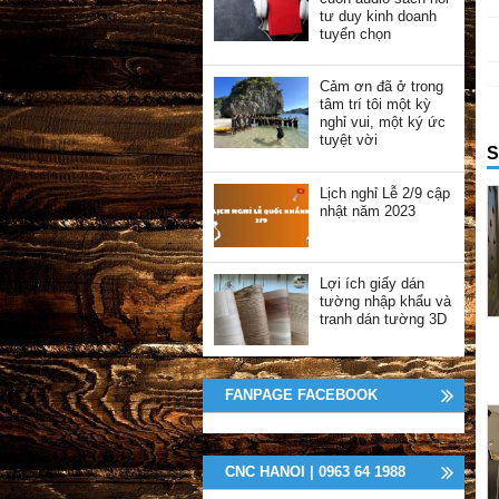
tư duy kinh doanh
tuyển chọn
Cảm ơn đã ở trong
tâm trí tôi một kỳ
nghỉ vui, một ký ức
tuyệt vời
S
Lịch nghỉ Lễ 2/9 cập
nhật năm 2023
Lợi ích giấy dán
tường nhập khẩu và
tranh dán tường 3D
FANPAGE FACEBOOK
CNC HANOI | 0963 64 1988