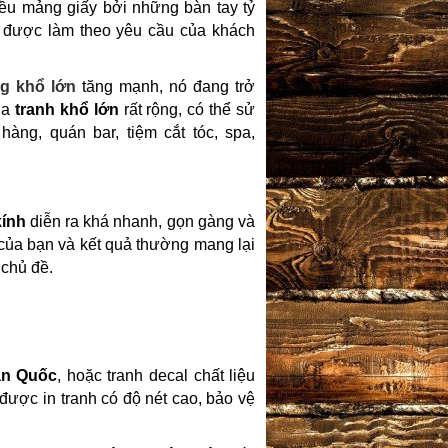
ều mảng giấy bởi những bàn tay tỷ
h được làm theo yêu cầu của khách
ng khổ lớn
tăng mạnh, nó đang trở
ủa
tranh khổ lớn
rất rộng, có thể sử
àng, quán bar, tiệm cắt tóc, spa,
kính
diễn ra khá nhanh, gọn gàng và
 của bạn và kết quả thường mang lại
 chủ đề.
n Quốc
, hoặc tranh decal chất liệu
ược in tranh có độ nét cao, bảo vệ