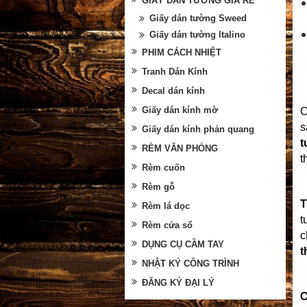
GIẤY DÁN TƯỜNG GIÁ RẺ
Giấy dán tường Sweed
Giấy dán tường Italino
PHIM CÁCH NHIỆT
Tranh Dán Kính
Decal dán kính
Giấy dán kính mờ
C
s
Giấy dán kính phản quang
t
RÈM VĂN PHÒNG
t
Rèm cuốn
Rèm gỗ
T
Rèm lá dọc
t
Rèm cửa sổ
c
DỤNG CỤ CẦM TAY
t
NHẬT KÝ CÔNG TRÌNH
ĐĂNG KÝ ĐẠI LÝ