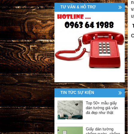
n
TƯ VẤN & HỖ TRỢ
v
u
C
TIN TỨC SỰ KIỆN
Top 50+ mẫu giấy
dán tường giả vân
đá đẹp như thật
Giấy dán tường
chống nước, chống