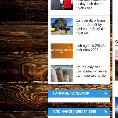
tư duy kinh doanh
tuyển chọn
Cảm ơn đã ở trong
tâm trí tôi một kỳ
nghỉ vui, một ký ức
tuyệt vời
S
Lịch nghỉ Lễ 2/9 cập
nhật năm 2023
Lợi ích giấy dán
tường nhập khẩu và
tranh dán tường 3D
FANPAGE FACEBOOK
CNC HANOI | 0963 64 1988