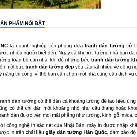
ẢN PHẨM NỔI BẬT
CNC
là doanh nghiệp tiên phong đưa
tranh dán tường
trở t
ược nhiều người biết đến. Ngay cả khi bức tường nhà bạn đã 
ường toàn bộ căn nhà, khi đó những bức
tranh dán tường kh
ên một bức
tranh dán tường đẹp
yêu cầu rất nhiều về công ngh
ỹ năng thi công, vì thế bạn cần chọn một nhà cung cấp dịch vụ
.
ranh dán tường
có thể dán cả khoảng tường để tạo hiệu ứng 
ũng có thể chỉ dán một
khoảng nhỏ như cầu thang hoặc khoả
ranh dán được trên mọi mặt phẳng như tường, kính, gỗ, mica, c
ới công nghệ in sắc nét của Nhật Bản, máy in được nhập khẩu
ược in trên chất liệu
giấy dán tường Hàn Quốc
, đảm bảo độ 