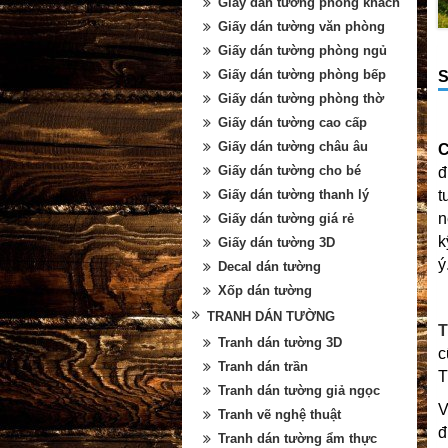
Giấy dán tường phòng khách
Giấy dán tường văn phòng
Giấy dán tường phòng ngủ
Giấy dán tường phòng bếp
S
Giấy dán tường phòng thờ
Giấy dán tường cao cấp
Giấy dán tường châu âu
Giấy dán tường cho bé
đ
t
Giấy dán tường thanh lý
n
Giấy dán tường giá rẻ
k
Giấy dán tường 3D
ý
Decal dán tường
Xốp dán tường
TRANH DÁN TƯỜNG
T
Tranh dán tường 3D
c
Tranh dán trần
T
Tranh dán tường giả ngọc
V
Tranh vẽ nghệ thuật
đ
Tranh dán tường ẩm thực