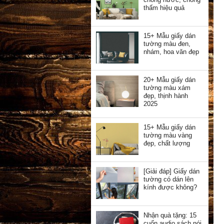
thấm hiệu quả
15+ Mẫu giấy dán
tường màu đen,
nhám, hoa văn đẹp
20+ Mẫu giấy dán
tường màu xám
đẹp, thịnh hành
2025
15+ Mẫu giấy dán
tường màu vàng
đẹp, chất lượng
[Giải đáp] Giấy dán
tường có dán lên
kính được không?
Nhận quà tặng: 15
cuốn audio sách nói