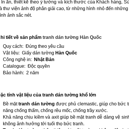
 In ấn, thiết kế theo ý tưởng và kích thước của Khách hàng, S
à thư viện ảnh độ phân giải cao, từ những hình nhỏ đến những
ình ảnh sắc nét.
hi tiết về sản phẩm
tranh dán tường Hàn Quốc
Quy cách: Đúng theo yêu cầu
Vật liệu: Giấy dán tường
Hàn Quốc
Công nghệ in:
Nhật Bản
Catalogue: Độc quyền
Bảo hành: 2 năm
ặc tính vật liệu của tranh dán tường khổ lớn
Bề mặt
tranh dán tường
được phủ clemastic, giúp cho bức 
năng chống thấm, chống rêu mốc, chống trầy xước.
Khả năng chịu kiềm và axit giúp bề mặt tranh dễ dàng vệ si
không ảnh hưởng tới tuổi thọ bức tranh.