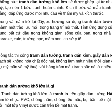
hững bức
tranh dán tường khổ lớn
sẽ được ghép lại từ nhi
ỷ, tạo nên 1 bức tranh hoàn chỉnh. Kích thước và mẫu tran
àng, đáp ứng được mọi nhu cầu về thẩm mỹ và kích thước.
rong vài năm trở lại đây, xu hướng sử dụng
tranh dán tườ
hành một trào lưu mới trong trang trí nội thất. Tính ứng dụng c
ụng bất cứ đâu trong không gian sống của bạn, trong nhà h
araoke, cafe, trường học, mầm non, cơ sở y tế.
ông tác thi công
tranh dán tường
,
tranh dán kính
,
giấy dán 
ạch sẽ không hóa chất độc hại, không làm mất nhiều thời gian
ự mỹ mãn về mỹ thuật với hàng trăm mẫu tranh sắc nét ở nhiều
ranh dán tường khổ lớn là gì
 Tranh dán tường khổ lớn là
tranh in
trên giấy dán tường
Hà
àm từ nhựa PVC, chống thấm, chống rêu mốc, bụi bẩn, bề mặt đ
ởi một lớp Vinyl được cán trên bề mặt tranh.