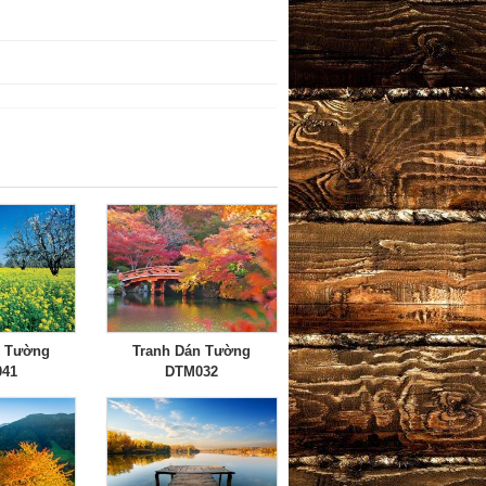
n Tường
Tranh Dán Tường
41
DTM032