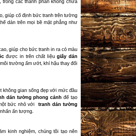
i, trong các thành phần không chứa
, giúp cố định bức tranh trên tường
thể dán trên mọi bề mặt phẳng như
cao, giúp cho bức tranh in ra có màu
ốc
được in trên chất liệu
giấy dán
 môi trường ẩm ướt, khí hậu thay đổi
t không gian sống đẹp với mức đầu
anh dán tường phong cảnh
để tạo
 một bức nhỏ với
tranh dán tường
 nhấn ấn tượng.
ăm kinh nghiệm, chúng tôi tạo nên