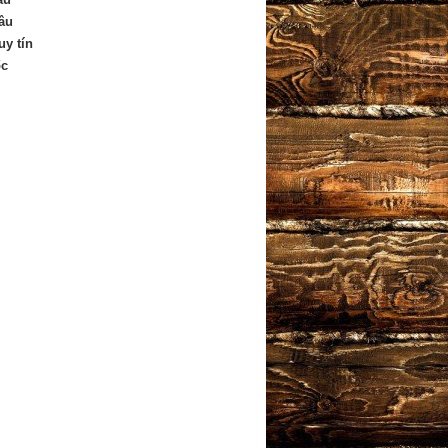
âu
uy tín
ốc