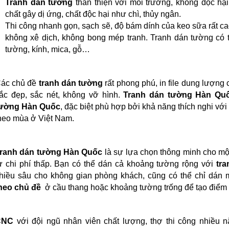
Tranh dán tường
thân thiện với môi trường, không độc hạ
chất gây dị ứng, chất độc hại như chì, thủy ngân.
Thi công nhanh gọn, sạch sẽ, độ bám dính của keo sữa rất cao
không xê dịch, không bong mép tranh. Tranh dán tường có 
tường, kính, mica, gỗ…
ác chủ đề
tranh dán tường
rất phong phú, in file dung lượng 
ắc đẹp, sắc nét, không vỡ hình.
Tranh dán tường Hàn Qu
ường Hàn Quốc
, đặc biệt phù hợp bởi khả năng thích nghi với
heo mùa ở Việt Nam.
ranh dán tường Hàn Quốc
là sự lựa chọn thông minh cho mộ
ư chi phí thấp. Bạn có thể dán cả khoảng tường rộng với
tr
hiều sâu cho không gian phòng khách, cũng có thể chỉ dán
heo chủ đề
ở cầu thang hoặc khoảng tường trống để tạo điểm
CNC
với đội ngũ nhân viên chất lượng, thợ thi công nhiều n