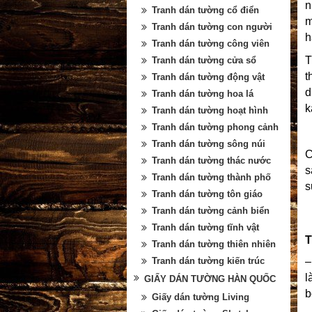
n
Tranh dán tường cổ điển
m
Tranh dán tường con người
h
Tranh dán tường công viên
T
Tranh dán tường cửa sổ
t
Tranh dán tường động vật
d
Tranh dán tường hoa lá
k
Tranh dán tường hoạt hình
Tranh dán tường phong cảnh
Tranh dán tường sông núi
C
Tranh dán tường thác nước
s
Tranh dán tường thành phố
s
Tranh dán tường tôn giáo
Tranh dán tường cảnh biển
Tranh dán tường tĩnh vật
T
Tranh dán tường thiên nhiên
–
Tranh dán tường kiến trúc
l
GIẤY DÁN TƯỜNG HÀN QUỐC
b
Giấy dán tường Living