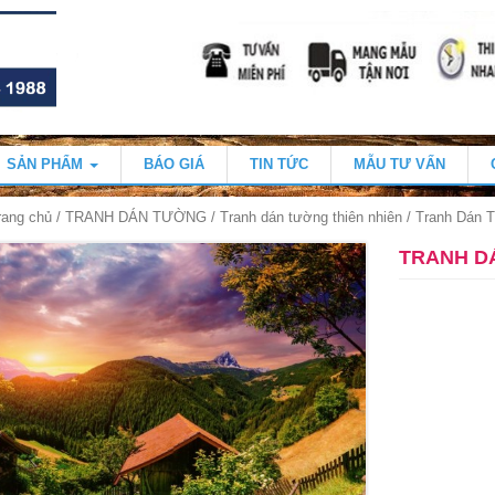
SẢN PHẨM
BÁO GIÁ
TIN TỨC
MẪU TƯ VẤN
rang chủ
/
TRANH DÁN TƯỜNG
/
Tranh dán tường thiên nhiên
/ Tranh Dán
TRANH D