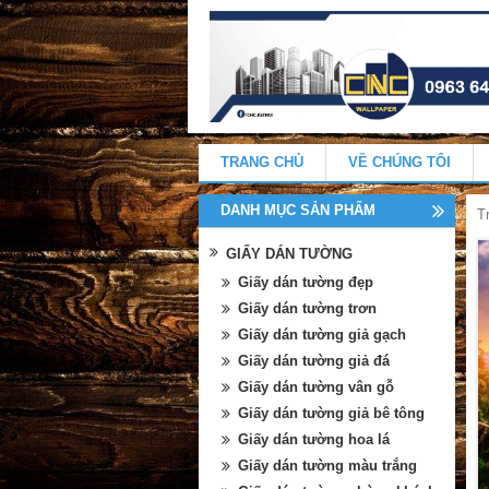
TRANG CHỦ
VỀ CHÚNG TÔI
DANH MỤC SẢN PHẨM
T
GIẤY DÁN TƯỜNG
Giấy dán tường đẹp
Giấy dán tường trơn
Giấy dán tường giả gạch
Giấy dán tường giả đá
Giấy dán tường vân gỗ
Giấy dán tường giả bê tông
Giấy dán tường hoa lá
Giấy dán tường màu trắng