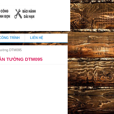
CÔNG TRÌNH
LIÊN HỆ
 Tường DTM095
ÁN TƯỜNG DTM095