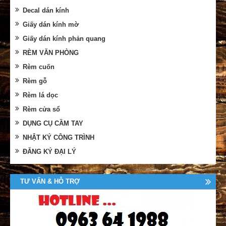
Decal dán kính
Giấy dán kính mờ
Giấy dán kính phản quang
RÈM VĂN PHÒNG
Rèm cuốn
Rèm gỗ
Rèm lá dọc
Rèm cửa sổ
DỤNG CỤ CẦM TAY
NHẬT KÝ CÔNG TRÌNH
ĐĂNG KÝ ĐẠI LÝ
TƯ VẤN & HỖ TRỢ