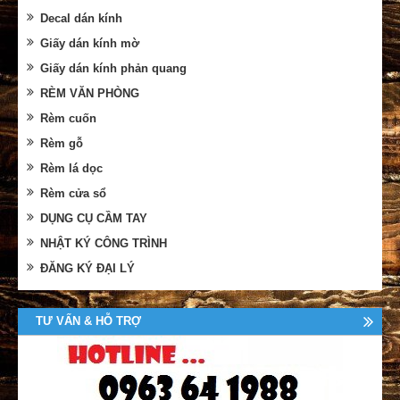
Decal dán kính
Giấy dán kính mờ
Giấy dán kính phản quang
RÈM VĂN PHÒNG
Rèm cuốn
Rèm gỗ
Rèm lá dọc
Rèm cửa sổ
DỤNG CỤ CẦM TAY
NHẬT KÝ CÔNG TRÌNH
ĐĂNG KÝ ĐẠI LÝ
TƯ VẤN & HỖ TRỢ