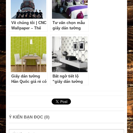
Về chúng tôi | CNC
Tư vấn chọn mẫu
Wallpaper – Thế
giấy dán tường
giới giấy dán
cho phòng ngủ
tường
Giấy dán tường
Bất ngờ tiết lộ
Hàn Quốc giá rẻ có
“giấy dán tường
thật sự tốt không?
Hàn Quốc bao
nhiêu 1m2”
Ý KIẾN BẠN ĐỌC (0)