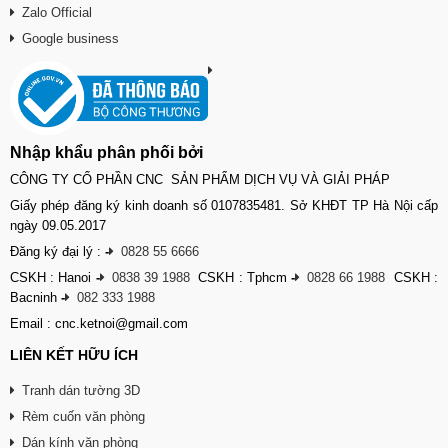
Zalo Official
Google business
Nhập khẩu phân phối bởi
CÔNG TY CỔ PHẦN CNC SẢN PHẨM DỊCH VỤ VÀ GIẢI PHÁP
Giấy phép đăng ký kinh doanh số 0107835481. Sở KHĐT TP Hà Nội cấp
ngày 09.05.2017
Đăng ký đại lý :
-
0828 55 6666
CSKH : Hanoi
-
0838 39 1988
CSKH : Tphcm
-
0828 66 1988
CSKH :
Bacninh
-
082 333 1988
Email : cnc.ketnoi@gmail.com
LIÊN KẾT HỮU ÍCH
Tranh dán tường 3D
Rèm cuốn văn phòng
Dán kính văn phòng