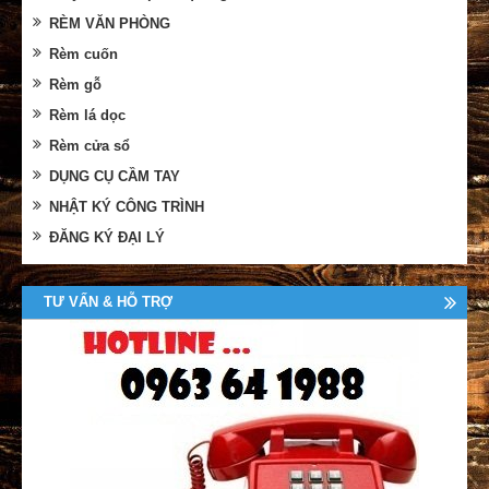
RÈM VĂN PHÒNG
Rèm cuốn
Rèm gỗ
Rèm lá dọc
Rèm cửa sổ
DỤNG CỤ CẦM TAY
NHẬT KÝ CÔNG TRÌNH
ĐĂNG KÝ ĐẠI LÝ
TƯ VẤN & HỖ TRỢ