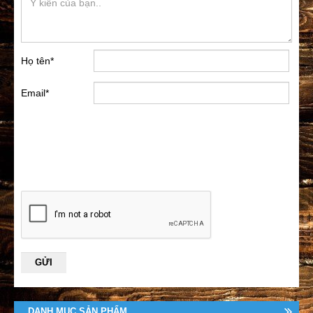
Họ tên
*
Email
*
DANH MỤC SẢN PHẨM