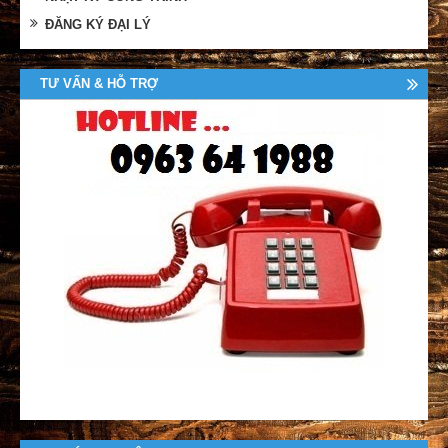
ĐĂNG KÝ ĐẠI LÝ
TƯ VẤN & HỖ TRỢ