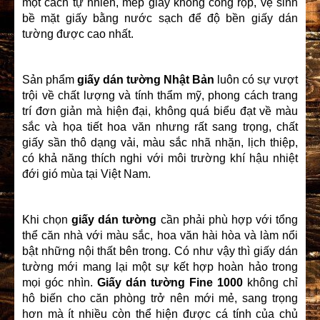
một cách tự nhiên, mép giấy không cong rộp, vệ sinh
bề mặt giấy bằng nước sạch để độ bền giấy dán
tường được cao nhất.
Sản phẩm
giấy dán tường Nhật Bản
luôn có sự vượt
trội về chất lượng và tính thẩm mỹ, phong cách trang
trí đơn giản mà hiện đại, không quá biểu đạt về màu
sắc và họa tiết hoa văn nhưng rất sang trọng, chất
giấy sần thô dạng vải, màu sắc nhã nhặn, lịch thiệp,
có khả năng thích nghi với môi trường khí hậu nhiệt
đới gió mùa tại Việt Nam.
Khi chọn
giấy dán tường
cần phải phù hợp với tổng
thể căn nhà với màu sắc, hoa văn hài hòa và làm nổi
bật những nội thất bên trong. Có như vậy thì giấy dán
tường mới mang lại một sự kết hợp hoàn hảo trong
mọi góc nhìn.
Giấy dán tường Fine 1000
không chỉ
hô biến cho căn phòng trở nên mới mẻ, sang trọng
hơn mà ít nhiều còn thể hiện được cá tính của chủ