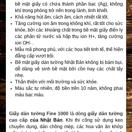
bề mặt giấy có chứa thành phần bạc (Ag), không
khí trong phòng trở nên trong lành, tinh khiết.
Khả năng hút ẩm, cách âm, cách nhiệt rất tốt.
Tăng cường ion âm trong không khí, rất tốt cho sức
khỏe, bởi các khoáng chất trong bề mặt giấy điện ly
các phân tử nước và hấp thụ ion H+, tăng cường
ion OH- .
Mẫu mã phong phú, với các họa tiết tinh tế, thể hiện
đẳng cấp vượt trội.
Bề mặt giấy dán tường Nhật Bản không bị bám bụi,
dễ dàng vệ sinh bề mặt bởi cồn hay các chất tẩy
nhẹ.
Thân thiện với môi trường và sức khỏe.
Màu sắc tự nhiên, độ bền trên 10 năm, không phai
màu bạc màu.
Giấy dán tường Fine 1000
là dòng
giấy dán tường
cao cấp
của Nhật Bản
. Khi thi công sử dụng keo
chuyên dụng, dán chồng mép, các hoa văn ăn khớp