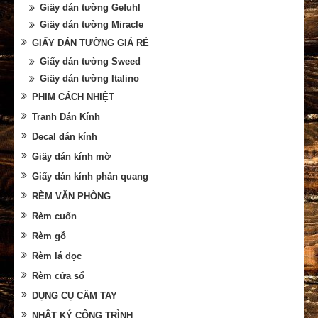
Giấy dán tường Gefuhl
Giấy dán tường Miracle
GIẤY DÁN TƯỜNG GIÁ RẺ
Giấy dán tường Sweed
Giấy dán tường Italino
PHIM CÁCH NHIỆT
Tranh Dán Kính
Decal dán kính
Giấy dán kính mờ
Giấy dán kính phản quang
RÈM VĂN PHÒNG
Rèm cuốn
Rèm gỗ
Rèm lá dọc
Rèm cửa sổ
DỤNG CỤ CẦM TAY
NHẬT KÝ CÔNG TRÌNH