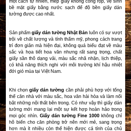
một cách tự nhiên, mép giấy không cong rộp, vệ sinh
bề mặt giấy bằng nước sạch để độ bền giấy dán
tường được cao nhất.
Sản phẩm
giấy dán tường Nhật Bản
luôn có sự vượt
trội về chất lượng và tính thẩm mỹ, phong cách trang
trí đơn giản mà hiện đại, không quá biểu đạt về màu
sắc và họa tiết hoa văn nhưng rất sang trọng, chất
giấy sần thô dạng vải, màu sắc nhã nhặn, lịch thiệp,
có khả năng thích nghi với môi trường khí hậu nhiệt
đới gió mùa tại Việt Nam.
Khi chọn
giấy dán tường
cần phải phù hợp với tổng
thể căn nhà với màu sắc, hoa văn hài hòa và làm nổi
bật những nội thất bên trong. Có như vậy thì giấy dán
tường mới mang lại một sự kết hợp hoàn hảo trong
mọi góc nhìn.
Giấy dán tường Fine 1000
không chỉ
hô biến cho căn phòng trở nên mới mẻ, sang trọng
hơn mà ít nhiều còn thể hiện được cá tính của chủ