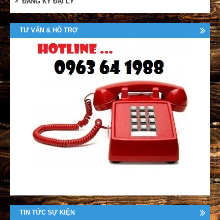
ĐĂNG KÝ ĐẠI LÝ
TƯ VẤN & HỖ TRỢ
TIN TỨC SỰ KIỆN