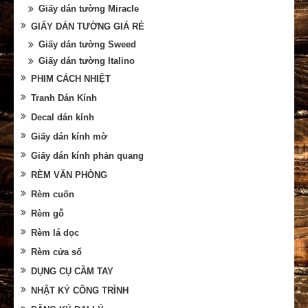
Giấy dán tường Miracle
GIẤY DÁN TƯỜNG GIÁ RẺ
Giấy dán tường Sweed
Giấy dán tường Italino
PHIM CÁCH NHIỆT
Tranh Dán Kính
Decal dán kính
Giấy dán kính mờ
Giấy dán kính phản quang
RÈM VĂN PHÒNG
Rèm cuốn
Rèm gỗ
Rèm lá dọc
Rèm cửa sổ
DỤNG CỤ CẦM TAY
NHẬT KÝ CÔNG TRÌNH