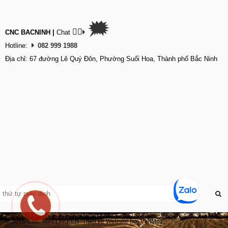
🗯
👉🏽
CNC BACNINH
|
Chat
Hotline:
082 999 1988
Địa chỉ: 67 đường Lê Quý Đôn, Phường Suối Hoa, Thành phố Bắc Ninh
© 2015 CNC WALLPAPER. Thiết kế Website bởi VietMoz.