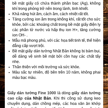
bề mặt giấy có chứa thành phần bạc (Ag), không
khí trong phòng trở nên trong lành, tinh khiết.
Khả năng hút ẩm, cách âm, cách nhiệt rất tốt.
Tăng cường ion âm trong không khí, rất tốt cho sức
khỏe, bởi các khoáng chất trong bề mặt giấy điện ly
các phân tử nước và hấp thụ ion H+, tăng cường
ion OH- .
Mẫu mã phong phú, với các họa tiết tinh tế, thể hiện
đẳng cấp vượt trội.
Bề mặt giấy dán tường Nhật Bản không bị bám bụi,
dễ dàng vệ sinh bề mặt bởi cồn hay các chất tẩy
nhẹ.
Thân thiện với môi trường và sức khỏe.
Màu sắc tự nhiên, độ bền trên 10 năm, không phai
màu bạc màu.
Giấy dán tường Fine 1000
là dòng
giấy dán tường
cao cấp
của Nhật Bản
. Khi thi công sử dụng keo
chuyên dụng, dán chồng mép, các hoa văn ăn khớp