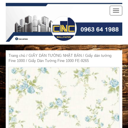
Toggle
naviga
Trang chủ
/
GIẤY DÁN TƯỜNG NHẬT BẢN
/
Giấy dán tường
Fine 1000
/ Giấy Dán Tường Fine 1000 FE-9265