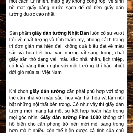
một cách tự nhiên, mép giấy không cong rộp, vệ sinh
bề mặt giấy bằng nước sạch để độ bền giấy dán
tường được cao nhất.
Sản phẩm
giấy dán tường Nhật Bản
luôn có sự vượt
trội về chất lượng và tính thẩm mỹ, phong cách trang
trí đơn giản mà hiện đại, không quá biểu đạt về màu
sắc và họa tiết hoa văn nhưng rất sang trọng, chất
giấy sần thô dạng vải, màu sắc nhã nhặn, lịch thiệp,
có khả năng thích nghi với môi trường khí hậu nhiệt
đới gió mùa tại Việt Nam.
Khi chọn
giấy dán tường
cần phải phù hợp với tổng
thể căn nhà với màu sắc, hoa văn hài hòa và làm nổi
bật những nội thất bên trong. Có như vậy thì giấy dán
tường mới mang lại một sự kết hợp hoàn hảo trong
mọi góc nhìn.
Giấy dán tường Fine 1000
không chỉ
hô biến cho căn phòng trở nên mới mẻ, sang trọng
hơn mà ít nhiều còn thể hiện được cá tính của chủ