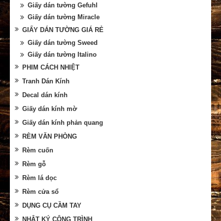
Giấy dán tường Gefuhl
Giấy dán tường Miracle
GIẤY DÁN TƯỜNG GIÁ RẺ
Giấy dán tường Sweed
Giấy dán tường Italino
PHIM CÁCH NHIỆT
Tranh Dán Kính
Decal dán kính
Giấy dán kính mờ
Giấy dán kính phản quang
RÈM VĂN PHÒNG
Rèm cuốn
Rèm gỗ
Rèm lá dọc
Rèm cửa sổ
DỤNG CỤ CẦM TAY
NHẬT KÝ CÔNG TRÌNH