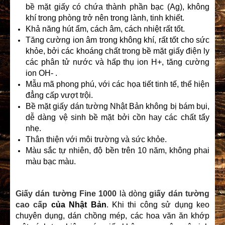
bề mặt giấy có chứa thành phần bạc (Ag), không
khí trong phòng trở nên trong lành, tinh khiết.
Khả năng hút ẩm, cách âm, cách nhiệt rất tốt.
Tăng cường ion âm trong không khí, rất tốt cho sức
khỏe, bởi các khoáng chất trong bề mặt giấy điện ly
các phân tử nước và hấp thụ ion H+, tăng cường
ion OH- .
Mẫu mã phong phú, với các họa tiết tinh tế, thể hiện
đẳng cấp vượt trội.
Bề mặt giấy dán tường Nhật Bản không bị bám bụi,
dễ dàng vệ sinh bề mặt bởi cồn hay các chất tẩy
nhẹ.
Thân thiện với môi trường và sức khỏe.
Màu sắc tự nhiên, độ bền trên 10 năm, không phai
màu bạc màu.
Giấy dán tường Fine 1000
là dòng
giấy dán tường
cao cấp
của Nhật Bản
. Khi thi công sử dụng keo
chuyên dụng, dán chồng mép, các hoa văn ăn khớp