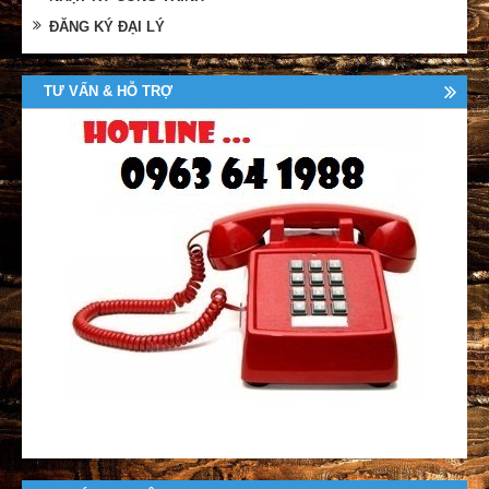
ĐĂNG KÝ ĐẠI LÝ
TƯ VẤN & HỖ TRỢ