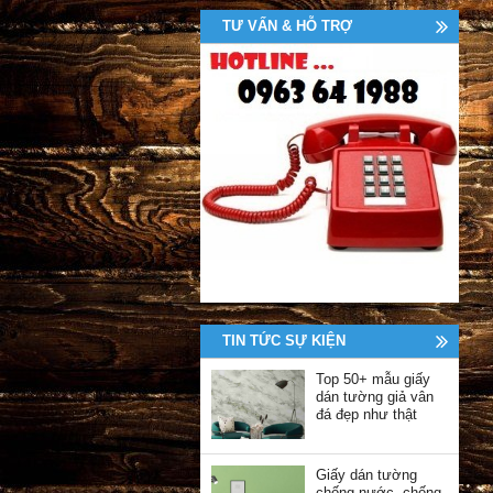
TƯ VẤN & HỖ TRỢ
TIN TỨC SỰ KIỆN
Top 50+ mẫu giấy
dán tường giả vân
đá đẹp như thật
Giấy dán tường
chống nước, chống