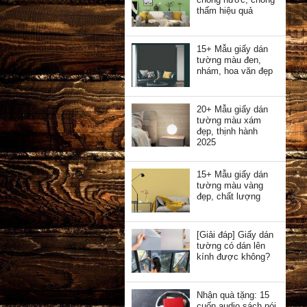
thấm hiệu quả
15+ Mẫu giấy dán
tường màu đen,
nhám, hoa văn đẹp
20+ Mẫu giấy dán
tường màu xám
đẹp, thịnh hành
2025
15+ Mẫu giấy dán
tường màu vàng
đẹp, chất lượng
[Giải đáp] Giấy dán
tường có dán lên
kính được không?
Nhận quà tặng: 15
cuốn audio sách nói