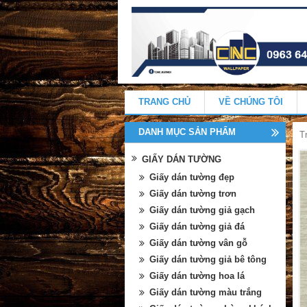
TRANG CHỦ
VỀ CHÚNG TÔI
DANH MỤC SẢN PHẨM
T
GIẤY DÁN TƯỜNG
Giấy dán tường đẹp
Giấy dán tường trơn
Giấy dán tường giả gạch
Giấy dán tường giả đá
Giấy dán tường vân gỗ
Giấy dán tường giả bê tông
Giấy dán tường hoa lá
Giấy dán tường màu trắng