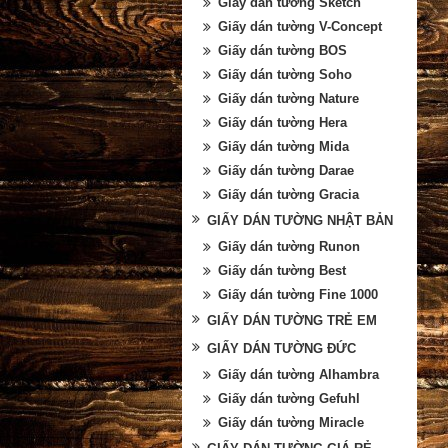
Giấy dán tường Sketch
Giấy dán tường V-Concept
Giấy dán tường BOS
Giấy dán tường Soho
Giấy dán tường Nature
Giấy dán tường Hera
Giấy dán tường Mida
Giấy dán tường Darae
Giấy dán tường Gracia
GIẤY DÁN TƯỜNG NHẬT BẢN
Giấy dán tường Runon
Giấy dán tường Best
Giấy dán tường Fine 1000
GIẤY DÁN TƯỜNG TRẺ EM
GIẤY DÁN TƯỜNG ĐỨC
Giấy dán tường Alhambra
Giấy dán tường Gefuhl
Giấy dán tường Miracle