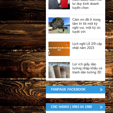
tư duy kinh doanh
tuyển chọn
Cảm ơn đã ở trong
tâm trí tôi một kỳ
nghỉ vui, một ký ức
tuyệt vời
Lịch nghỉ Lễ 2/9 cập
nhật năm 2023
Lợi ích giấy dán
tường nhập khẩu và
tranh dán tường 3D
FANPAGE FACEBOOK
CNC HANOI | 0963 64 1988