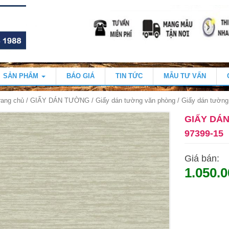
SẢN PHẨM
BÁO GIÁ
TIN TỨC
MẪU TƯ VẤN
rang chủ
/
GIẤY DÁN TƯỜNG
/
Giấy dán tường văn phòng
/ Giấy dán tườn
GIẤY DÁ
97399-15
Giá bán:
1.050.