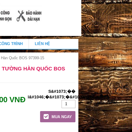
CÔNG TRÌNH
LIÊN HỆ
g Hàn Quốc BOS 97399-15
N TƯỜNG HÀN QUỐC BOS
000 VNĐ
MUA NGAY