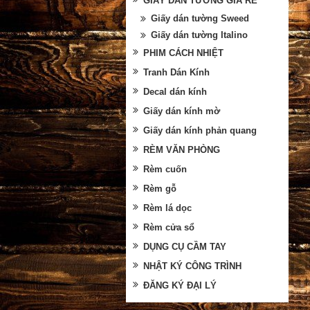
GIẤY DÁN TƯỜNG GIÁ RẺ
Giấy dán tường Sweed
Giấy dán tường Italino
PHIM CÁCH NHIỆT
Tranh Dán Kính
Decal dán kính
Giấy dán kính mờ
Giấy dán kính phản quang
RÈM VĂN PHÒNG
Rèm cuốn
Rèm gỗ
Rèm lá dọc
Rèm cửa sổ
DỤNG CỤ CẦM TAY
NHẬT KÝ CÔNG TRÌNH
ĐĂNG KÝ ĐẠI LÝ