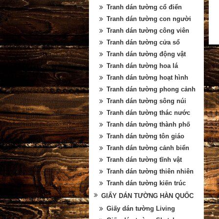
Tranh dán tường cổ điển
Tranh dán tường con người
Tranh dán tường công viên
Tranh dán tường cửa sổ
Tranh dán tường động vật
Tranh dán tường hoa lá
Tranh dán tường hoạt hình
Tranh dán tường phong cảnh
Tranh dán tường sông núi
Tranh dán tường thác nước
Tranh dán tường thành phố
Tranh dán tường tôn giáo
Tranh dán tường cảnh biển
Tranh dán tường tĩnh vật
Tranh dán tường thiên nhiên
Tranh dán tường kiến trúc
GIẤY DÁN TƯỜNG HÀN QUỐC
Giấy dán tường Living