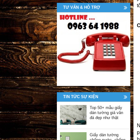
t
TƯ VẤN & HỖ TRỢ
C
TIN TỨC SỰ KIỆN
Top 50+ mẫu giấy
dán tường giả vân
đá đẹp như thật
N
Giấy dán tường
h
chống nước, chống