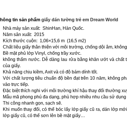
hông tin sản phẩm
giấy dán tường trẻ em Dream World
Nhà máy sản xuất: ShinHan, Hàn Quốc.
Năm sản xuất: 2015
Kích thước cuộn: 1,06×15,6 m (16,5 m2)
Chất liệu giấy thân thiện với môi trường, chống dội âm, không
Bề mặt phủ lớp Vinyl, chống trầy xước.
không thấm nước. Dễ dàng lau rửa bằng khăn ướt và chất t
của giấy.
Khả năng chịu kiềm, Axit và có độ bám dính tốt.
Với chất lượng tiêu chuẩn độ bền đạt trên 10 năm, không p
vào trực tiếp.
Đặc biệt thích nghi với môi trường khí hậu thay đổi thường 
Mẫu mã phong phú đa dạng, phù hợp nhiều nhu cầu sử dụng
Thi công nhanh gọn, sạch sẽ.
Khi muốn thay đổi, có thể bóc lấy lớp giấy cũ ra, dán lớp mớ
lớp giấy cũ, có thể sơn lên bề mặt giấy…