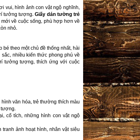
i vui, hình ảnh con vật ngộ nghĩnh,
trí tưởng tượng.
Giấy dán tường trẻ
n mới về cuộc sống, phù hợp hơn về
còn nhỏ.
o bé theo một chủ đề thống nhất, hài
 sắc, nhiều kiến thức phong phú về
trí tưởng tượng, thích ứng với cuộc
i hình văn hóa, trẻ thường thích màu
g tượng.
i, cổ tích, những hình con vật ngộ
h tranh ảnh hoạt hình, nhân vật siêu