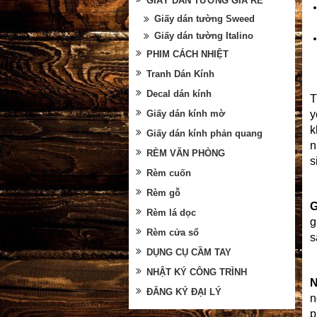
GIẤY DÁN TƯỜNG GIÁ RẺ
Giấy dán tường Sweed
Giấy dán tường Italino
PHIM CÁCH NHIỆT
Tranh Dán Kính
Decal dán kính
T
y
Giấy dán kính mờ
k
Giấy dán kính phản quang
n
RÈM VĂN PHÒNG
s
Rèm cuốn
Rèm gỗ
G
Rèm lá dọc
g
Rèm cửa sổ
s
DỤNG CỤ CẦM TAY
NHẬT KÝ CÔNG TRÌNH
N
ĐĂNG KÝ ĐẠI LÝ
n
p