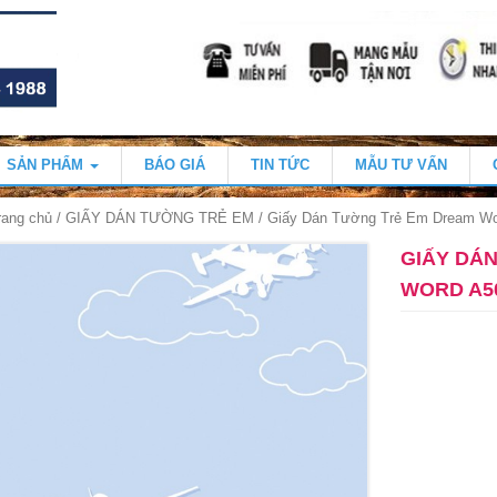
SẢN PHẨM
BÁO GIÁ
TIN TỨC
MẪU TƯ VẤN
rang chủ
/
GIẤY DÁN TƯỜNG TRẺ EM
/ Giấy Dán Tường Trẻ Em Dream Wo
GIẤY DÁ
WORD A50