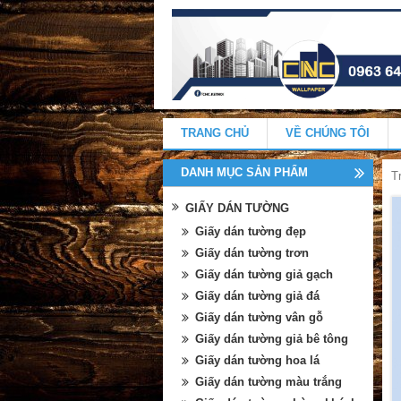
TRANG CHỦ
VỀ CHÚNG TÔI
DANH MỤC SẢN PHẨM
T
GIẤY DÁN TƯỜNG
Giấy dán tường đẹp
Giấy dán tường trơn
Giấy dán tường giả gạch
Giấy dán tường giả đá
Giấy dán tường vân gỗ
Giấy dán tường giả bê tông
Giấy dán tường hoa lá
Giấy dán tường màu trắng