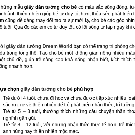
Những mẫu
giấy dán tường cho bé
có màu sắc sống động, tươ
ình ảnh thiên nhiên giúp bé tư duy tốt hơn, thỏa sức phát triển 
em
cũng dễ dàng thay đổi tạo ra sự mới lạ, cho bé các góc nhì
ộ tuổi. Qua đó các em có tư duy tốt, có lối sống tự lập ngay khi 
Với
giấy dán tường Dream World
bạn có thể trang trí phòng ch
òa trong tổng thể. Tạo cho bé một không gian riêng nhiều màu
ột chủ đề, giúp trẻ nâng cao khả năng nhận biết, kích thích 
ống nhanh hơn.
ựa chọn
giấy dán tường cho bé
phù hợp
Trẻ dưới 4 tuổi, chưa đi học và chưa được tiếp xúc nhiều loạ
sắc rực rỡ về thiên nhiên để trẻ phát triển nhận thức, trí tưởn
Trẻ từ 5 – 8 tuổi, thường thích những câu chuyện thần thoạ
nghĩnh gần gũi.
Trẻ từ 8 – 12 tuổi, với những nhận thức thực tế hơn, trẻ thíc
anh hùng hay thiên nhiên mộc mạc.