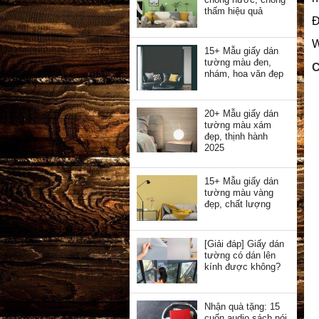
thấm hiệu quả
Đ
W
15+ Mẫu giấy dán
tường màu đen,
C
nhám, hoa văn đẹp
20+ Mẫu giấy dán
tường màu xám
đẹp, thịnh hành
2025
15+ Mẫu giấy dán
tường màu vàng
đẹp, chất lượng
[Giải đáp] Giấy dán
tường có dán lên
kính được không?
Nhận quà tặng: 15
cuốn audio sách nói