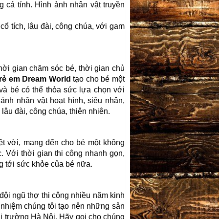
g cá tính. Hình ảnh nhân vật truyền
cổ tích, lâu đài, công chúa, với gam
ời gian chăm sóc bé, thời gian chủ
trẻ em Dream World
tạo cho bé một
à bé có thể thỏa sức lựa chọn với
nh nhân vật hoạt hình, siêu nhân,
lâu đài, công chúa, thiên nhiên.
ệt vời, mang đến cho bé một không
. Với thời gian thi công nhanh gọn,
g tới sức khỏe của bé nữa.
 đội ngũ thợ thi công nhiều năm kinh
h nhiệm chúng tôi tạo nên những sản
thị trường Hà Nội. Hãy gọi cho chúng