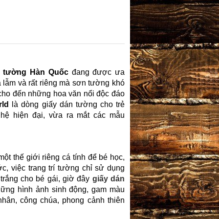
n tường
Hàn Quốc
đang được ưa
 lẫm và rất riêng mà sơn tường khó
cho đến những hoa văn nổi độc đáo
rld
là dòng giấy dán tường cho trẻ
hệ hiện đại, vừa ra mắt các mẫu
ột thế giới riêng cá tính để bé học,
c, việc trang trí tường chỉ sử dụng
trắng cho bé gái, giờ đây
giấy dán
hững hình ảnh sinh động, gam màu
nhân, công chúa, phong cảnh thiên