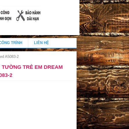
CÔNG TRÌNH
LIÊN HỆ
rd A5083-2
N TƯỜNG TRẺ EM DREAM
83-2