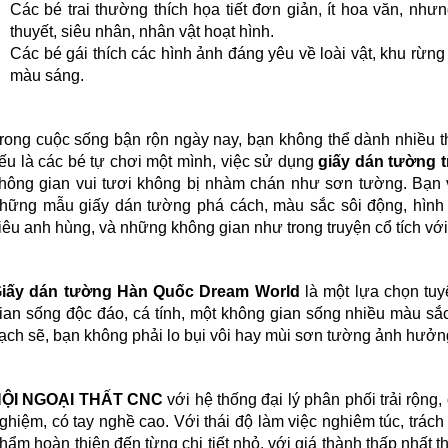
Các bé trai thường thích họa tiết đơn giản, ít hoa văn, nhưn
thuyết, siêu nhân, nhân vật hoạt hình.
Các bé gái thích các hình ảnh đáng yêu về loài vật, khu rừng 
màu sáng.
rong cuộc sống bận rộn ngày nay, bạn không thể dành nhiều th
ếu là các bé tự chơi một mình, việc sử dụng
giấy dán tường 
hông gian vui tươi không bị nhàm chán như sơn tường. Bạn v
hững mẫu giấy dán tường phá cách, màu sắc sôi động, hình ả
iêu anh hùng, và những không gian như trong truyện cổ tích với 
iấy dán tường Hàn Quốc
Dream World
là một lựa chọn tuy
ian sống độc đáo, cá tính, một không gian sống nhiều màu sắc
ạch sẽ, bạn không phải lo bụi vôi hay mùi sơn tường ảnh hưởn
ỘI NGOẠI THẤT CNC
với hệ thống đại lý phân phối trải rộng,
ghiệm, có tay nghề cao. Với thái độ làm việc nghiêm túc, trác
hẩm hoàn thiện đến từng chi tiết nhỏ, với giá thành thấp nhất 