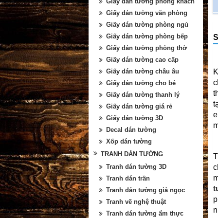
Giấy dán tường phòng khách
Giấy dán tường văn phòng
Giấy dán tường phòng ngủ
Giấy dán tường phòng bếp
S
Giấy dán tường phòng thờ
Giấy dán tường cao cấp
K
Giấy dán tường châu âu
c
Giấy dán tường cho bé
t
Giấy dán tường thanh lý
t
Giấy dán tường giá rẻ
e
Giấy dán tường 3D
m
Decal dán tường
Xốp dán tường
TRANH DÁN TƯỜNG
T
c
Tranh dán tường 3D
m
Tranh dán trần
t
Tranh dán tường giả ngọc
p
Tranh vẽ nghệ thuật
n
Tranh dán tường ẩm thực