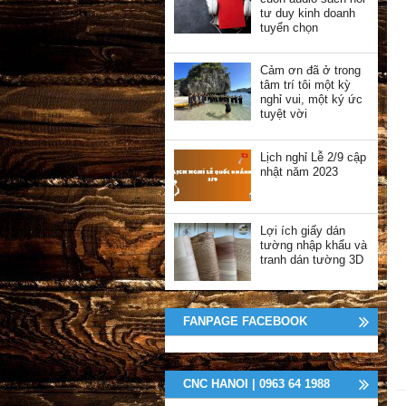
tư duy kinh doanh
tuyển chọn
Cảm ơn đã ở trong
tâm trí tôi một kỳ
nghỉ vui, một ký ức
tuyệt vời
Lịch nghỉ Lễ 2/9 cập
nhật năm 2023
Lợi ích giấy dán
tường nhập khẩu và
tranh dán tường 3D
FANPAGE FACEBOOK
CNC HANOI | 0963 64 1988