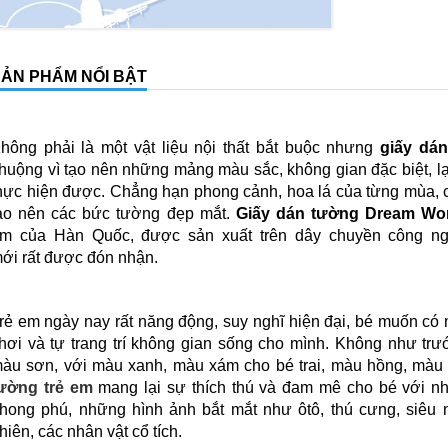
ẢN PHẨM NỔI BẬT
hông phải là một vật liệu nội thất bắt buộc nhưng
giấy dá
huộng vì tạo nên những mảng màu sắc, không gian đặc biệt, lạ
hực hiện được. Chẳng hạn phong cảnh, hoa lá của từng mùa, 
ạo nên các bức tường đẹp mắt.
Giấy dán tường Dream Wo
m của Hàn Quốc, được sản xuất trên dây chuyền công ng
ới rất được đón nhận.
rẻ em ngày nay rất năng động, suy nghĩ hiện đại, bé muốn có m
hơi và tự trang trí không gian sống cho mình. Không như trướ
àu sơn, với màu xanh, màu xám cho bé trai, màu hồng, màu 
ường trẻ em
mang lại sự thích thú và đam mê cho bé với n
hong phú, những hình ảnh bắt mắt như ôtô, thú cưng, siêu 
hiên, các nhân vật cổ tích.