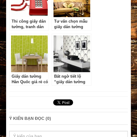
Thi công giấy dán
Tư vấn chọn mẫu
tường, tranh dán
giấy dán tường
tường như thế
phòng khách Đẹp
nào?
& Ấn Tượng
Giấy dán tường
Bất ngờ tiết lộ
Hàn Quốc giá rẻ có
“giấy dán tường
thật sự tốt không?
Hàn Quốc bao
nhiêu 1m2”
Ý KIẾN BẠN ĐỌC (0)