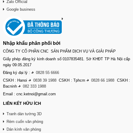
Zalo Official
Google business
Nhập khẩu phân phối bởi
CÔNG TY CỔ PHẦN CNC SẢN PHẨM DỊCH VỤ VÀ GIẢI PHÁP
Giấy phép đăng ký kinh doanh số 0107835481. Sở KHĐT TP Hà Nội cấp
ngày 09.05.2017
Đăng ký đại lý :
-
0828 55 6666
CSKH : Hanoi
-
0838 39 1988
CSKH : Tphcm
-
0828 66 1988
CSKH :
Bacninh
-
082 333 1988
Email : cnc.ketnoi@gmail.com
LIÊN KẾT HỮU ÍCH
Tranh dán tường 3D
Rèm cuốn văn phòng
Dán kính văn phòng