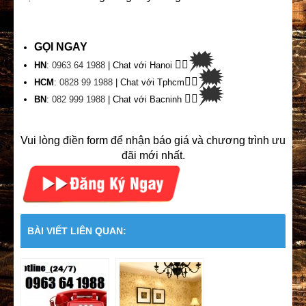
GỌI NGAY
🗯
👉🏽
HN
:
0963 64 1988
| Chat
với Hanoi
🗯
👉🏽
HCM
:
0828 99 1988
| Chat với Tphcm
🗯
👉🏽
BN
:
082 999 1988
| Chat với Bacninh
Vui lòng điền form để nhận báo giá và chương trình ưu
đãi mới nhất.
BÀI VIẾT LIÊN QUAN: