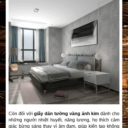
Còn đối với
giấy dán tường vàng ánh kim
dành cho
những người nhiệt huyết, năng lượng, họ thích cảm
giác bừng sáng thay vì ảm đạm, giúp kiến tạo không