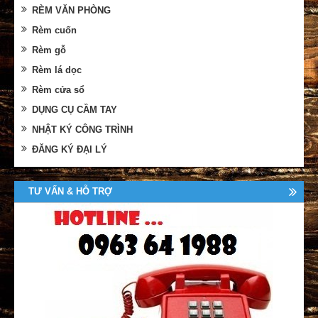
RÈM VĂN PHÒNG
Rèm cuốn
Rèm gỗ
Rèm lá dọc
Rèm cửa sổ
DỤNG CỤ CẦM TAY
NHẬT KÝ CÔNG TRÌNH
ĐĂNG KÝ ĐẠI LÝ
TƯ VẤN & HỖ TRỢ