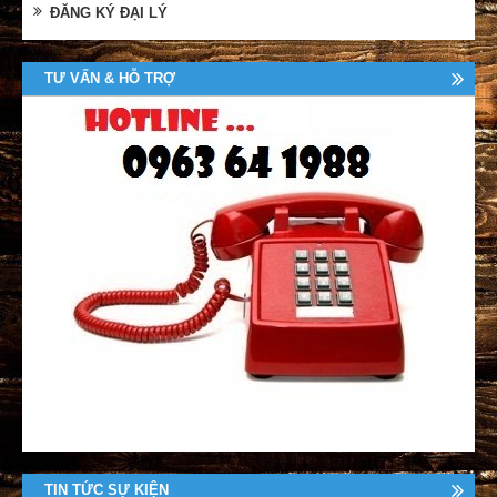
ĐĂNG KÝ ĐẠI LÝ
TƯ VẤN & HỖ TRỢ
TIN TỨC SỰ KIỆN