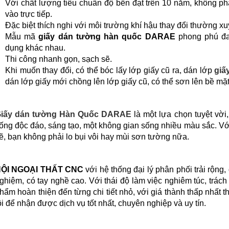
Với chất lượng tiêu chuẩn độ bền đạt trên 10 năm, không p
vào trực tiếp.
Đặc biệt thích nghi với môi trường khí hậu thay đổi thường 
Mẫu mã
giấy dán tường hàn quốc
DARAE
phong phú đa
dụng khác nhau.
Thi công nhanh gọn, sạch sẽ.
Khi muốn thay đổi, có thể bóc lấy lớp giấy cũ ra, dán lớp
giấ
dán lớp giấy mới chồng lên lớp giấy cũ, có thể sơn lên bề mặ
iấy dán tường Hàn Quốc DARAE
là một lựa chọn tuyệt vờ
ống độc đáo, sáng tạo, một không gian sống nhiều màu sắc. Với
ẽ, bạn không phải lo bụi vôi hay mùi sơn tường nữa.
ỘI NGOẠI THẤT CNC
với hệ thống đại lý phân phối trải rộng,
ghiệm, có tay nghề cao. Với thái độ làm việc nghiêm túc, trác
hẩm hoàn thiện đến từng chi tiết nhỏ, với giá thành thấp nhất 
ôi để nhận được dịch vụ tốt nhất, chuyên nghiệp và uy tín.