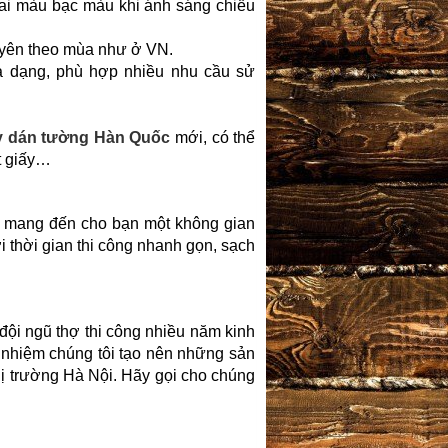
hai màu bạc màu khi ánh sáng chiếu
xuyên theo mùa như ở VN.
 dạng, phù hợp nhiều nhu cầu sử
y dán tường Hàn Quốc
mới, có thể
t giấy…
i, mang đến cho bạn một không gian
 thời gian thi công nhanh gọn, sạch
 đội ngũ thợ thi công nhiều năm kinh
h nhiệm chúng tôi tạo nên những sản
thị trường Hà Nội. Hãy gọi cho chúng