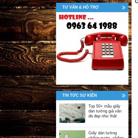
C
TƯ VẤN & HỖ TRỢ
TIN TỨC SỰ KIỆN
Top 50+ mẫu giấy
dán tường giả vân
đá đẹp như thật
Giấy dán tường
chống nước, chống