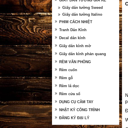
GIẤY DÁN TƯỜNG GIÁ RẺ
C
Giấy dán tường Sweed
Giấy dán tường Italino
PHIM CÁCH NHIỆT
Tranh Dán Kính
Decal dán kính
Giấy dán kính mờ
Giấy dán kính phản quang
RÈM VĂN PHÒNG
Rèm cuốn
Rèm gỗ
Rèm lá dọc
Rèm cửa sổ
N
DỤNG CỤ CẦM TAY
NHẬT KÝ CÔNG TRÌNH
Đ
ĐĂNG KÝ ĐẠI LÝ
W