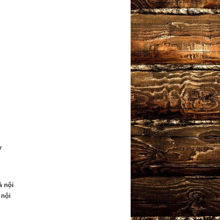
y
à nội
 nội