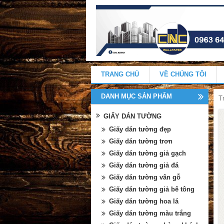
TRANG CHỦ
VỀ CHÚNG TÔI
DANH MỤC SẢN PHẨM
T
GIẤY DÁN TƯỜNG
Giấy dán tường đẹp
Giấy dán tường trơn
Giấy dán tường giả gạch
Giấy dán tường giả đá
Giấy dán tường vân gỗ
Giấy dán tường giả bê tông
Giấy dán tường hoa lá
Giấy dán tường màu trắng