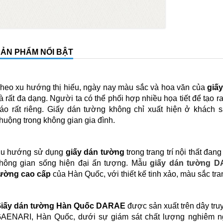
ẢN PHẨM NỔI BẬT
heo xu hướng thị hiếu, ngày nay màu sắc và hoa văn của
giấ
à rất đa dạng. Người ta có thể phối hợp nhiều họa tiết để tạo
áo rất riêng. Giấy dán tường không chỉ xuất hiện ở khách
huộng trong không gian gia đình.
u hướng sử dụng
giấy dán tường
trong trang trí nội thất đa
hông gian sống hiện đại ấn tượng. Mẫu
giấy dán tường 
ường cao cấp
của Hàn Quốc, với thiết kế tinh xảo, màu sắc tra
iấy dán tường Hàn Quốc DARAE
được sản xuất trên dây tru
AENARI, Hàn Quốc, dưới sự giám sát chất lượng nghiêm ng