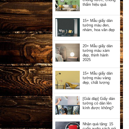
thấm hiệu quả
15+ Mẫu giấy dán
tường màu đen,
nhám, hoa văn đẹp
20+ Mẫu giấy dán
tường màu xám
đẹp, thịnh hành
2025
15+ Mẫu giấy dán
tường màu vàng
đẹp, chất lượng
[Giải đáp] Giấy dán
tường có dán lên
kính được không?
Nhận quà tặng: 15
cuốn audio sách nói