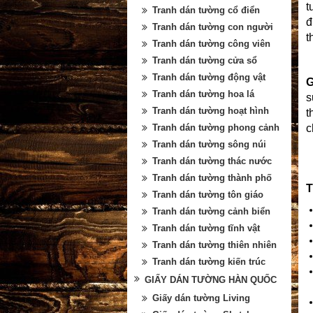
t
Tranh dán tường cổ điển
đ
Tranh dán tường con người
t
Tranh dán tường công viên
Tranh dán tường cửa sổ
Tranh dán tường động vật
G
Tranh dán tường hoa lá
s
Tranh dán tường hoạt hình
t
Tranh dán tường phong cảnh
c
Tranh dán tường sông núi
Tranh dán tường thác nước
Tranh dán tường thành phố
T
Tranh dán tường tôn giáo
Tranh dán tường cảnh biển
Tranh dán tường tĩnh vật
Tranh dán tường thiên nhiên
Tranh dán tường kiến trúc
GIẤY DÁN TƯỜNG HÀN QUỐC
Giấy dán tường Living