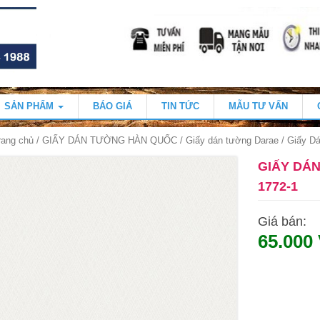
SẢN PHẨM
BÁO GIÁ
TIN TỨC
MẪU TƯ VẤN
rang chủ
/
GIẤY DÁN TƯỜNG HÀN QUỐC
/
Giấy dán tường Darae
/ Giấy D
GIẤY DÁ
1772-1
Giá bán:
65.000