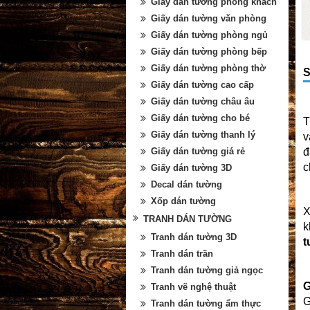
Giấy dán tường phòng khách
Giấy dán tường văn phòng
Giấy dán tường phòng ngủ
Giấy dán tường phòng bếp
Giấy dán tường phòng thờ
S
Giấy dán tường cao cấp
Giấy dán tường châu âu
Giấy dán tường cho bé
T
Giấy dán tường thanh lý
v
Giấy dán tường giá rẻ
đ
c
Giấy dán tường 3D
Decal dán tường
Xốp dán tường
X
TRANH DÁN TƯỜNG
k
Tranh dán tường 3D
t
Tranh dán trần
Tranh dán tường giả ngọc
G
Tranh vẽ nghệ thuật
G
Tranh dán tường ẩm thực