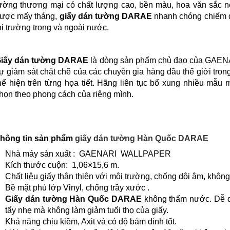
ường thương mại có chất lượng cao, bền màu, hoa văn sắc nét
ược mấy tháng,
giấy dán tường DARAE
nhanh chóng chiếm đ
hị trường trong và ngoài nước.
iấy dán tường DARAE
là dòng sản phẩm chủ đạo của GAENA
ự giám sát chặt chẽ của các chuyên gia hàng đầu thế giới tron
hể hiện trên từng họa tiết. Hãng liên tục bổ xung nhiều mẫ
họn theo phong cách của riêng mình.
hông tin sản phẩm
giấy dán tường Hàn Quốc
DARAE
Nhà máy sản xuất : GAENARI WALLPAPER
Kích thước cuộn: 1,06×15,6 m.
Chất liệu giấy thân thiện với môi trường, chống dội âm, không
Bề mặt phủ lớp Vinyl, chống trầy xước .
Giấy dán tường Hàn Quốc
DARAE
không thấm nước. Dễ d
tẩy nhẹ mà không làm giảm tuổi thọ của giấy.
Khả năng chịu kiềm, Axit và có độ bám dính tốt.