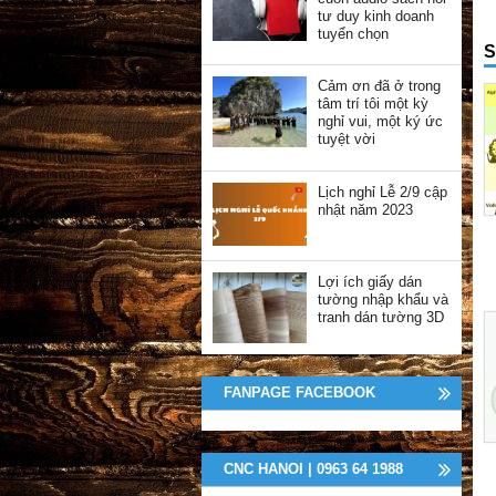
tư duy kinh doanh
tuyển chọn
S
Cảm ơn đã ở trong
tâm trí tôi một kỳ
nghỉ vui, một ký ức
tuyệt vời
Lịch nghỉ Lễ 2/9 cập
nhật năm 2023
Lợi ích giấy dán
tường nhập khẩu và
tranh dán tường 3D
FANPAGE FACEBOOK
CNC HANOI | 0963 64 1988