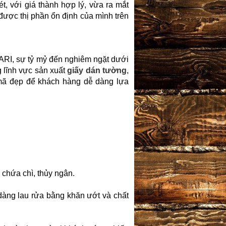
, với giá thành hợp lý, vừa ra mắt
ược thị phần ổn định của mình trên
RI, sự tỷ mỷ đến nghiêm ngặt dưới
g lĩnh vực sản xuất
giấy dán tường
,
u mã đẹp để khách hàng dễ dàng lựa
 chứa chì, thủy ngân.
àng lau rửa bằng khăn ướt và chất